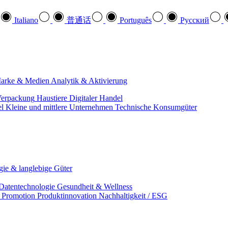
Italiano
普通话
Português
Pусский
arke & Medien
Analytik & Aktivierung
erpackung
Haustiere
Digitaler Handel
el
Kleine und mittlere Unternehmen
Technische Konsumgüter
ie & langlebige Güter
Datentechnologie
Gesundheit & Wellness
& Promotion
Produktinnovation
Nachhaltigkeit / ESG