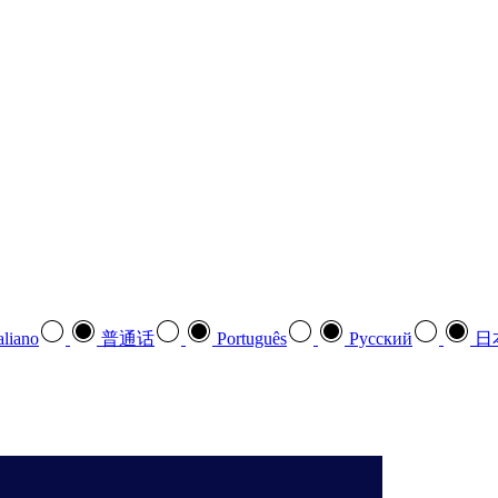
aliano
普通话
Português
Pусский
日