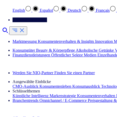
English
Español
Deutsch
Français
Kontaktieren Sie uns
Marktmessung
Konsumentenverhalten & Insights
Innovation
M
Konsumgüter
Beauty & Körperpflege
Alkoholische Getränke
V
Finanzdienstleistungen
Öffentlicher Sektor
Medien
Einzelhand
Entdecken Sie unsere Erfolgsgeschichten (EN)
Werden Sie NIQ-Partner
Finden Sie einen Partner
Ausgewählte Einblicke
CMO‑Ausblick
Konsumentenleben
Konsumausblick
Technolog
Schlüsselthemen
Künstliche Intelligenz
Markenstrategie
Konsumentenverhalten
Branchentrends
Omnichannel / E‑Commerce
Preisgestaltung 
Der IQ Brief Newsletter: Jetzt anmelden