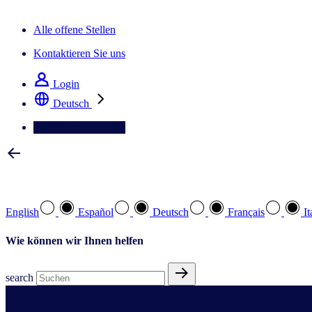
Der IQ Brief Newsletter: Jetzt anmelden
Alle offene Stellen
Kontaktieren Sie uns
Login
Deutsch
Kontaktieren Sie uns
Wählen Sie Ihre bevorzugte Sprache
English
Español
Deutsch
Français
It
Wie können wir Ihnen helfen
search