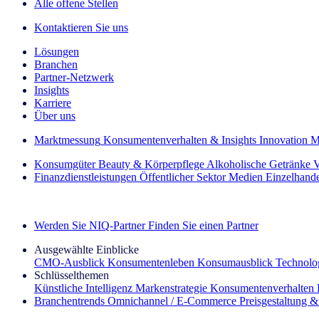
Alle offene Stellen
Kontaktieren Sie uns
Lösungen
Branchen
Partner-Netzwerk
Insights
Karriere
Über uns
Marktmessung
Konsumentenverhalten & Insights
Innovation
M
Konsumgüter
Beauty & Körperpflege
Alkoholische Getränke
V
Finanzdienstleistungen
Öffentlicher Sektor
Medien
Einzelhand
Entdecken Sie unsere Erfolgsgeschichten (EN)
Werden Sie NIQ-Partner
Finden Sie einen Partner
Ausgewählte Einblicke
CMO‑Ausblick
Konsumentenleben
Konsumausblick
Technolog
Schlüsselthemen
Künstliche Intelligenz
Markenstrategie
Konsumentenverhalten
Branchentrends
Omnichannel / E‑Commerce
Preisgestaltung 