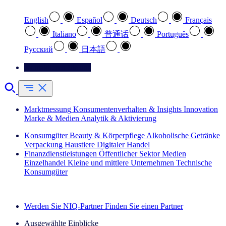
English
Español
Deutsch
Français
Italiano
普通话
Português
Pусский
日本語
Kontaktieren Sie uns
Marktmessung
Konsumentenverhalten & Insights
Innovation
Marke & Medien
Analytik & Aktivierung
Konsumgüter
Beauty & Körperpflege
Alkoholische Getränke
Verpackung
Haustiere
Digitaler Handel
Finanzdienstleistungen
Öffentlicher Sektor
Medien
Einzelhandel
Kleine und mittlere Unternehmen
Technische
Konsumgüter
Entdecken Sie unsere Erfolgsgeschichten (EN)
Werden Sie NIQ-Partner
Finden Sie einen Partner
Ausgewählte Einblicke