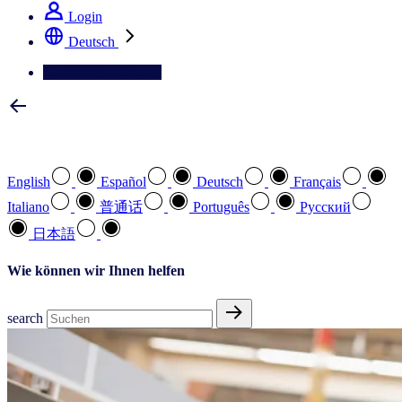
Login
Deutsch
Kontaktieren Sie uns
Wählen Sie Ihre bevorzugte Sprache
English
Español
Deutsch
Français
Italiano
普通话
Português
Pусский
日本語
Wie können wir Ihnen helfen
search