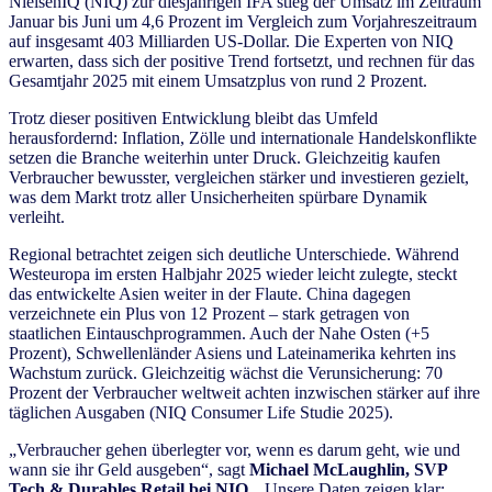
NielsenIQ (NIQ) zur diesjährigen IFA stieg der Umsatz im Zeitraum
Januar bis Juni um 4,6 Prozent im Vergleich zum Vorjahreszeitraum
auf insgesamt 403 Milliarden US-Dollar. Die Experten von NIQ
erwarten, dass sich der positive Trend fortsetzt, und rechnen für das
Gesamtjahr 2025 mit einem Umsatzplus von rund 2 Prozent.
Trotz dieser positiven Entwicklung bleibt das Umfeld
herausfordernd: Inflation, Zölle und internationale Handelskonflikte
setzen die Branche weiterhin unter Druck. Gleichzeitig kaufen
Verbraucher bewusster, vergleichen stärker und investieren gezielt,
was dem Markt trotz aller Unsicherheiten spürbare Dynamik
verleiht.
Regional betrachtet zeigen sich deutliche Unterschiede. Während
Westeuropa im ersten Halbjahr 2025 wieder leicht zulegte, steckt
das entwickelte Asien weiter in der Flaute. China dagegen
verzeichnete ein Plus von 12 Prozent – stark getragen von
staatlichen Eintauschprogrammen. Auch der Nahe Osten (+5
Prozent), Schwellenländer Asiens und Lateinamerika kehrten ins
Wachstum zurück. Gleichzeitig wächst die Verunsicherung: 70
Prozent der Verbraucher weltweit achten inzwischen stärker auf ihre
täglichen Ausgaben (NIQ Consumer Life Studie 2025).
„Verbraucher gehen überlegter vor, wenn es darum geht, wie und
wann sie ihr Geld ausgeben“, sagt
Michael McLaughlin, SVP
Tech & Durables Retail bei NIQ
. „Unsere Daten zeigen klar: