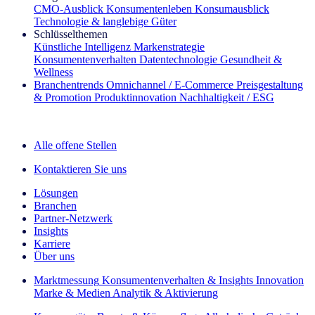
CMO‑Ausblick
Konsumentenleben
Konsumausblick
Technologie & langlebige Güter
Schlüsselthemen
Künstliche Intelligenz
Markenstrategie
Konsumentenverhalten
Datentechnologie
Gesundheit &
Wellness
Branchentrends
Omnichannel / E‑Commerce
Preisgestaltung
& Promotion
Produktinnovation
Nachhaltigkeit / ESG
Der IQ Brief Newsletter: Jetzt anmelden
Alle offene Stellen
Kontaktieren Sie uns
Lösungen
Branchen
Partner-Netzwerk
Insights
Karriere
Über uns
Marktmessung
Konsumentenverhalten & Insights
Innovation
Marke & Medien
Analytik & Aktivierung