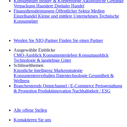
Konsumgüter
Beauty & Körperpflege
Alkoholische Getränke
Verpackung
Haustiere
Digitaler Handel
Finanzdienstleistungen
Öffentlicher Sektor
Medien
Einzelhandel
Kleine und mittlere Unternehmen
Technische
Konsumgüter
Entdecken Sie unsere Erfolgsgeschichten (EN)
Werden Sie NIQ-Partner
Finden Sie einen Partner
Ausgewählte Einblicke
CMO‑Ausblick
Konsumentenleben
Konsumausblick
Technologie & langlebige Güter
Schlüsselthemen
Künstliche Intelligenz
Markenstrategie
Konsumentenverhalten
Datentechnologie
Gesundheit &
Wellness
Branchentrends
Omnichannel / E‑Commerce
Preisgestaltung
& Promotion
Produktinnovation
Nachhaltigkeit / ESG
Der IQ Brief Newsletter: Jetzt anmelden
Alle offene Stellen
Kontaktieren Sie uns