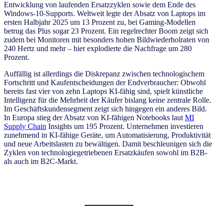
Entwicklung von laufenden Ersatzzyklen sowie dem Ende des
Windows-10-Supports. Weltweit legte der Absatz von Laptops im
ersten Halbjahr 2025 um 13 Prozent zu, bei Gaming-Modellen
betrug das Plus sogar 23 Prozent. Ein regelrechter Boom zeigt sich
zudem bei Monitoren mit besonders hohen Bildwiederholraten von
240 Hertz und mehr – hier explodierte die Nachfrage um 280
Prozent.
Auffällig ist allerdings die Diskrepanz zwischen technologischem
Fortschritt und Kaufentscheidungen der Endverbraucher: Obwohl
bereits fast vier von zehn Laptops KI-fähig sind, spielt künstliche
Intelligenz für die Mehrheit der Käufer bislang keine zentrale Rolle.
Im Geschäftskundensegment zeigt sich hingegen ein anderes Bild.
In Europa stieg der Absatz von KI-fähigen Notebooks laut
MI
Supply Chain
Insights um 195 Prozent. Unternehmen investieren
zunehmend in KI-fähige Geräte, um Automatisierung, Produktivität
und neue Arbeitslasten zu bewältigen. Damit beschleunigen sich die
Zyklen von technologiegetriebenen Ersatzkäufen sowohl im B2B-
als auch im B2C-Markt.