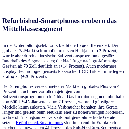
Refurbished-Smartphones erobern das
Mittelklassesegment
In der Unterhaltungselektronik bleibt die Lage differenziert. Der
globale TV-Markt schrumpfte im ersten Halbjahr um 2 Prozent,
wurde aber durch chinesische Subventionsprogramme gestützt.
Innerhalb des Segments stieg die Nachfrage nach großformatigen
Geräten ab 70 Zoll deutlich an (+14 Prozent). Auch modernere
Display-Technologien jenseits klassischer LCD-Bildschirme legten
kräftig zu (+26 Prozent).
Bei Smartphones verzeichnete der Markt ein globales Plus von 4
Prozent – auch hier vor allem getragen von
Subventionsprogrammen in China. Das Premiumsegment oberhalb
von 600 US-Dollar wuchs um 7 Prozent, während günstigere
Modelle kaum zulegten. Viele Verbraucher behalten ihre Geräte
länger und greifen beim Neukauf eher zu höherwertigen Modellen,
während Einstiegsnutzer verstärkt auf generalüberholte Geräte
setzen.
Refurbished-Smartphones
sind im Trend: In Frankreich
machen sie inzwischen 41 Prozent des Sub-600-Euro-Segments aus