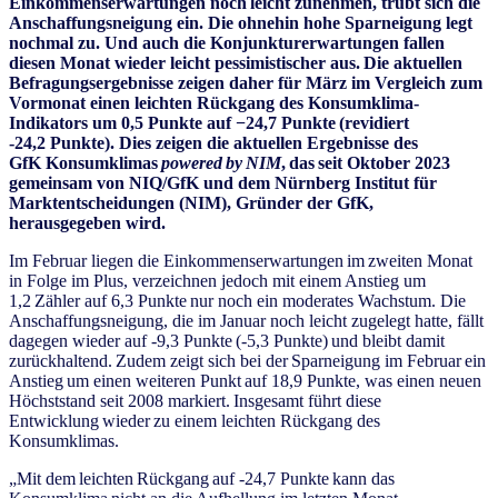
Einkommenserwartungen noch leicht zunehmen, trübt sich die
Anschaffungsneigung ein. Die ohnehin hohe Sparneigung legt
nochmal zu. Und auch die Konjunkturerwartungen fallen
diesen Monat wieder leicht pessimistischer aus. Die aktuellen
Befragungsergebnisse zeigen daher für März im Vergleich zum
Vormonat einen leichten Rückgang des Konsumklima-
Indikators um 0,5 Punkte auf −24,7 Punkte (revidiert
-24,2 Punkte). Dies zeigen die aktuellen Ergebnisse des
GfK Konsumklimas
powered by NIM
, das seit Oktober 2023
gemeinsam von NIQ/GfK und dem Nürnberg Institut für
Marktentscheidungen (NIM), Gründer der GfK,
herausgegeben wird.
Im Februar liegen die Einkommenserwartungen im zweiten Monat
in Folge im Plus, verzeichnen jedoch mit einem Anstieg um
1,2 Zähler auf 6,3 Punkte nur noch ein moderates Wachstum. Die
Anschaffungsneigung, die im Januar noch leicht zugelegt hatte, fällt
dagegen wieder auf -9,3 Punkte (-5,3 Punkte) und bleibt damit
zurückhaltend. Zudem zeigt sich bei der Sparneigung im Februar ein
Anstieg um einen weiteren Punkt auf 18,9 Punkte, was einen neuen
Höchststand seit 2008 markiert. Insgesamt führt diese
Entwicklung wieder zu einem leichten Rückgang des
Konsumklimas.
„Mit dem leichten Rückgang auf -24,7 Punkte kann das