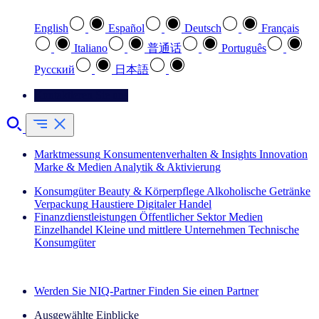
English
Español
Deutsch
Français
Italiano
普通话
Português
Pусский
日本語
Kontaktieren Sie uns
Marktmessung
Konsumentenverhalten & Insights
Innovation
Marke & Medien
Analytik & Aktivierung
Konsumgüter
Beauty & Körperpflege
Alkoholische Getränke
Verpackung
Haustiere
Digitaler Handel
Finanzdienstleistungen
Öffentlicher Sektor
Medien
Einzelhandel
Kleine und mittlere Unternehmen
Technische
Konsumgüter
Entdecken Sie unsere Erfolgsgeschichten (EN)
Werden Sie NIQ-Partner
Finden Sie einen Partner
Ausgewählte Einblicke