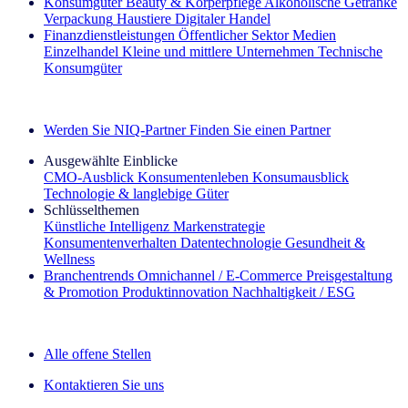
Konsumgüter
Beauty & Körperpflege
Alkoholische Getränke
Verpackung
Haustiere
Digitaler Handel
Finanzdienstleistungen
Öffentlicher Sektor
Medien
Einzelhandel
Kleine und mittlere Unternehmen
Technische
Konsumgüter
Entdecken Sie unsere Erfolgsgeschichten (EN)
Werden Sie NIQ-Partner
Finden Sie einen Partner
Ausgewählte Einblicke
CMO‑Ausblick
Konsumentenleben
Konsumausblick
Technologie & langlebige Güter
Schlüsselthemen
Künstliche Intelligenz
Markenstrategie
Konsumentenverhalten
Datentechnologie
Gesundheit &
Wellness
Branchentrends
Omnichannel / E‑Commerce
Preisgestaltung
& Promotion
Produktinnovation
Nachhaltigkeit / ESG
Der IQ Brief Newsletter: Jetzt anmelden
Alle offene Stellen
Kontaktieren Sie uns