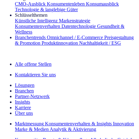
CMO‑Ausblick
Konsumentenleben
Konsumausblick
Technologie & langlebige Güter
Schlüsselthemen
Künstliche Intelligenz
Markenstrategie
Konsumentenverhalten
Datentechnologie
Gesundheit &
Wellness
Branchentrends
Omnichannel / E‑Commerce
Preisgestaltung
& Promotion
Produktinnovation
Nachhaltigkeit / ESG
Der IQ Brief Newsletter: Jetzt anmelden
Alle offene Stellen
Kontaktieren Sie uns
Lösungen
Branchen
Partner-Netzwerk
Insights
Karriere
Über uns
Marktmessung
Konsumentenverhalten & Insights
Innovation
Marke & Medien
Analytik & Aktivierung