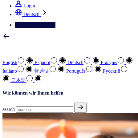
Login
Deutsch
Kontaktieren Sie uns
Wählen Sie Ihre bevorzugte Sprache
English
Español
Deutsch
Français
Italiano
普通话
Português
Pусский
日本語
Wie können wir Ihnen helfen
search