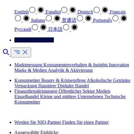
English
Español
Deutsch
Français
Italiano
普通话
Português
Pусский
日本語
Kontaktieren Sie uns
Marktmessung
Konsumentenverhalten & Insights
Innovation
Marke & Medien
Analytik & Aktivierung
Konsumgüter
Beauty & Körperpflege
Alkoholische Getränke
Verpackung
Haustiere
Digitaler Handel
Finanzdienstleistungen
Öffentlicher Sektor
Medien
Einzelhandel
Kleine und mittlere Unternehmen
Technische
Konsumgüter
Entdecken Sie unsere Erfolgsgeschichten (EN)
Werden Sie NIQ-Partner
Finden Sie einen Partner
Ausgewählte Einblicke