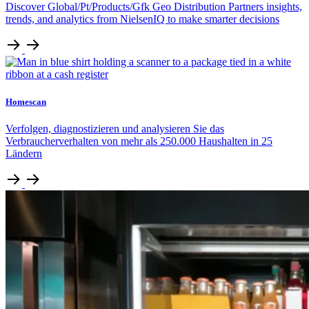
Discover Global/Pt/Products/Gfk Geo Distribution Partners insights,
trends, and analytics from NielsenIQ to make smarter decisions
Homescan
Verfolgen, diagnostizieren und analysieren Sie das
Verbraucherverhalten von mehr als 250.000 Haushalten in 25
Ländern