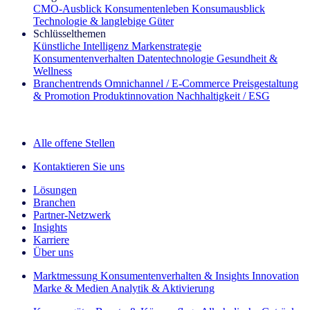
CMO‑Ausblick
Konsumentenleben
Konsumausblick
Technologie & langlebige Güter
Schlüsselthemen
Künstliche Intelligenz
Markenstrategie
Konsumentenverhalten
Datentechnologie
Gesundheit &
Wellness
Branchentrends
Omnichannel / E‑Commerce
Preisgestaltung
& Promotion
Produktinnovation
Nachhaltigkeit / ESG
Der IQ Brief Newsletter: Jetzt anmelden
Alle offene Stellen
Kontaktieren Sie uns
Lösungen
Branchen
Partner-Netzwerk
Insights
Karriere
Über uns
Marktmessung
Konsumentenverhalten & Insights
Innovation
Marke & Medien
Analytik & Aktivierung