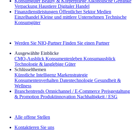
Konsumgüter
Beauty & Körperpflege
Alkoholische Getränke
Verpackung
Haustiere
Digitaler Handel
Finanzdienstleistungen
Öffentlicher Sektor
Medien
Einzelhandel
Kleine und mittlere Unternehmen
Technische
Konsumgüter
Entdecken Sie unsere Erfolgsgeschichten (EN)
Werden Sie NIQ-Partner
Finden Sie einen Partner
Ausgewählte Einblicke
CMO‑Ausblick
Konsumentenleben
Konsumausblick
Technologie & langlebige Güter
Schlüsselthemen
Künstliche Intelligenz
Markenstrategie
Konsumentenverhalten
Datentechnologie
Gesundheit &
Wellness
Branchentrends
Omnichannel / E‑Commerce
Preisgestaltung
& Promotion
Produktinnovation
Nachhaltigkeit / ESG
Der IQ Brief Newsletter: Jetzt anmelden
Alle offene Stellen
Kontaktieren Sie uns