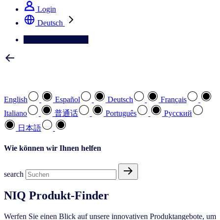
Login
Deutsch
Kontaktieren Sie uns
Wählen Sie Ihre bevorzugte Sprache
English
Español
Deutsch
Français
Italiano
普通话
Português
Pусский
日本語
Wie können wir Ihnen helfen
search
NIQ Produkt-Finder
Werfen Sie einen Blick auf unsere innovativen Produktangebote, um