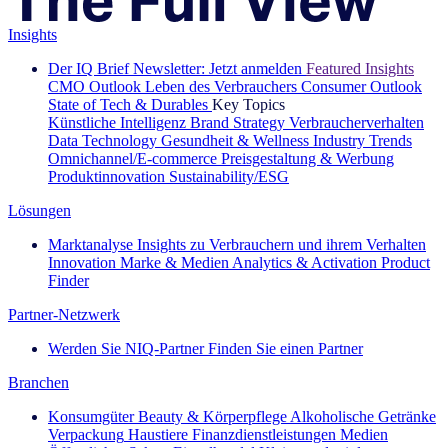
Insights
Der IQ Brief Newsletter: Jetzt anmelden
Featured Insights
CMO Outlook
Leben des Verbrauchers
Consumer Outlook
State of Tech & Durables
Key Topics
Künstliche Intelligenz
Brand Strategy
Verbraucherverhalten
Data Technology
Gesundheit & Wellness
Industry Trends
Omnichannel/E-commerce
Preisgestaltung & Werbung
Produktinnovation
Sustainability/ESG
Lösungen
Marktanalyse
Insights zu Verbrauchern und ihrem Verhalten
Innovation
Marke & Medien
Analytics & Activation
Product
Finder
Partner-Netzwerk
Werden Sie NIQ-Partner
Finden Sie einen Partner
Branchen
Konsumgüter
Beauty & Körperpflege
Alkoholische Getränke
Verpackung
Haustiere
Finanzdienstleistungen
Medien