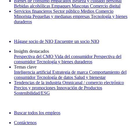
Bienes de consumo empacados
Belleza y cuidado personal
Bebidas alcohólicas
Empaques
Mascotas
Comercio digital
Servicios financieros
Sector público
Medios
Comercio
Minorista
Pequeñas y medianas empresas
Tecnología y bienes
duraderos
Explore nuestros casos de éxito
Hágase socio de NIQ
Encuentre un socio NIQ
Insights destacados
Perspectiva del CMO
Vida del consumidor
Perspectiva del
consumidor
Tecnología y bienes duraderos
Temas clave
Inteligencia artificial
Estrategia de marca
Comportamiento del
consumidor
Tecnología de datos
Salud y bienestar
Tendencias de la industria
Omnicanal / comercio electrónico
Precios y promociones
Innovación de Productos
Sostenibilidad/ESG
La newsletter IQ Brief: Suscríbase ahora
Buscar todos los empleos
Contáctenos