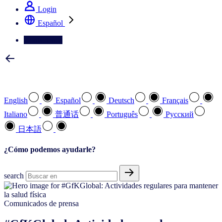
Login
Español
Contáctenos
Seleccione su idioma preferido
English
Español
Deutsch
Français
Italiano
普通话
Português
Pусский
日本語
¿Cómo podemos ayudarle?
search
Comunicados de prensa