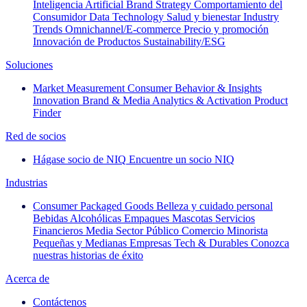
Inteligencia Artificial
Brand Strategy
Comportamiento del
Consumidor
Data Technology
Salud y bienestar
Industry
Trends
Omnichannel/E-commerce
Precio y promoción
Innovación de Productos
Sustainability/ESG
Soluciones
Market Measurement
Consumer Behavior & Insights
Innovation
Brand & Media
Analytics & Activation
Product
Finder
Red de socios
Hágase socio de NIQ
Encuentre un socio NIQ
Industrias
Consumer Packaged Goods
Belleza y cuidado personal
Bebidas Alcohólicas
Empaques
Mascotas
Servicios
Financieros
Media
Sector Público
Comercio Minorista
Pequeñas y Medianas Empresas
Tech & Durables
Conozca
nuestras historias de éxito
Acerca de
Contáctenos