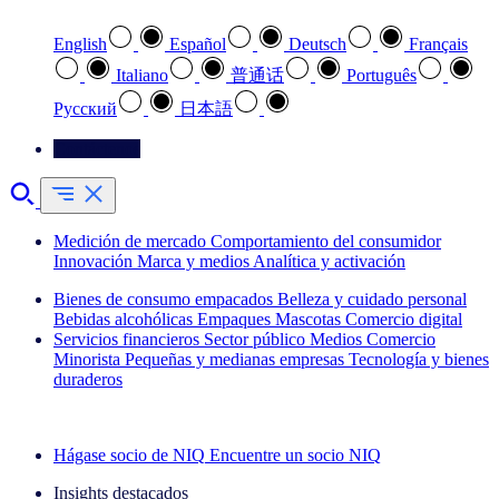
English
Español
Deutsch
Français
Italiano
普通话
Português
Pусский
日本語
Contáctenos
Medición de mercado
Comportamiento del consumidor
Innovación
Marca y medios
Analítica y activación
Bienes de consumo empacados
Belleza y cuidado personal
Bebidas alcohólicas
Empaques
Mascotas
Comercio digital
Servicios financieros
Sector público
Medios
Comercio
Minorista
Pequeñas y medianas empresas
Tecnología y bienes
duraderos
Explore nuestros casos de éxito
Hágase socio de NIQ
Encuentre un socio NIQ
Insights destacados