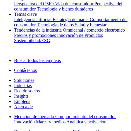
Perspectiva del CMO
Vida del consumidor
Perspectiva del
consumidor
Tecnología y bienes duraderos
Temas clave
Inteligencia artificial
Estrategia de marca
Comportamiento del
consumidor
Tecnología de datos
Salud y bienestar
Tendencias de la industria
Omnicanal / comercio electrónico
Precios y promociones
Innovación de Productos
Sostenibilidad/ESG
La newsletter IQ Brief: Suscríbase ahora
Buscar todos los empleos
Contáctenos
Soluciones
Industrias
Red de socios
Insights
Empleos
Acerca de
Medición de mercado
Comportamiento del consumidor
Innovación
Marca y medios
Analítica y activación