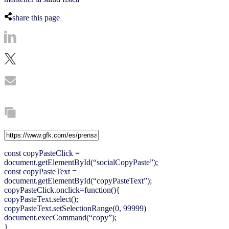
share this page
const copyPasteClick =
document.getElementById(“socialCopyPaste”);
const copyPasteText =
document.getElementById(“copyPasteText”);
copyPasteClick.onclick=function(){
copyPasteText.select();
copyPasteText.setSelectionRange(0, 99999)
document.execCommand(“copy”);
}