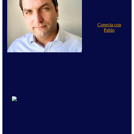
Director |
NielsenIQ
Argentina
Conecta con
Pablo
Daniela Martínez
Market CS Senior Manager | NielsenIQ