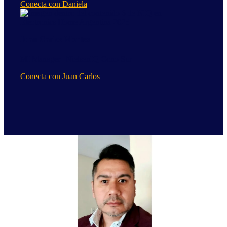
Conecta con Daniela
Juan Carlos Montes
MI Manager | NielsenIQ Cono Sur
Conecta con Juan Carlos