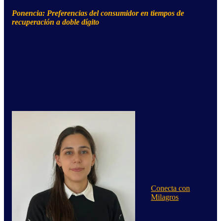
Ponencia:
Preferencias del consumidor en tiempos de
recuperación a doble dígito
Miércoles 2 julio | 10:30 a.m.
Una oportunidad única de conocer una Visión Completa no
sólo del entorno y el comportamiento en Argentina sino
también la perspectiva local y regional.
Milagros Bin
Customer Success
for Retail Vertical
Lead NIQ Latin
America
Conecta con
Milagros