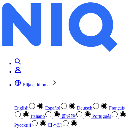
NIQ en Electronics Home Argentina 2025
Elija el idioma
Seleccione su idioma preferido
English
Español
Deutsch
Français
Italiano
普通话
Português
Pусский
日本語