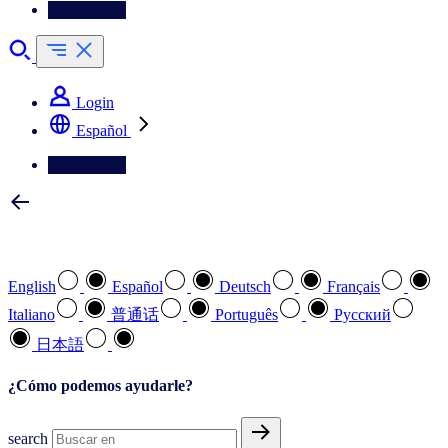
Contáctenos
Login
Español
Contáctenos
Seleccione su idioma preferido
English
Español
Deutsch
Français
Italiano
普通话
Português
Pусский
日本語
¿Cómo podemos ayudarle?
search