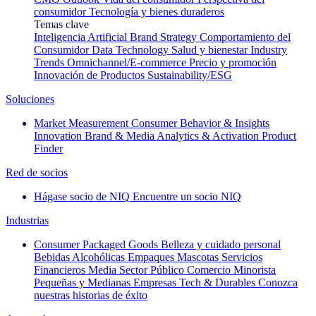
consumidor
Tecnología y bienes duraderos
Temas clave
Inteligencia Artificial
Brand Strategy
Comportamiento del
Consumidor
Data Technology
Salud y bienestar
Industry
Trends
Omnichannel/E-commerce
Precio y promoción
Innovación de Productos
Sustainability/ESG
Soluciones
Market Measurement
Consumer Behavior & Insights
Innovation
Brand & Media
Analytics & Activation
Product
Finder
Red de socios
Hágase socio de NIQ
Encuentre un socio NIQ
Industrias
Consumer Packaged Goods
Belleza y cuidado personal
Bebidas Alcohólicas
Empaques
Mascotas
Servicios
Financieros
Media
Sector Público
Comercio Minorista
Pequeñas y Medianas Empresas
Tech & Durables
Conozca
nuestras historias de éxito