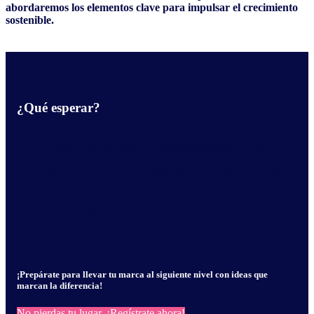
abordaremos los elementos clave para impulsar el crecimiento
sostenible.
¿Qué esperar?
Perspectivas valiosas de expertos regionales sobre
estrategias de marca globales
Mejores prácticas para optimizar tu inversión en medios
Herramientas para maximizar el ROI de tus acciones de
marketing
Networking con líderes de la industria y otros tomadores
de decisiones
¡Prepárate para llevar tu marca al siguiente nivel con ideas que
marcan la diferencia!
No pierdas tu lugar, ¡Regístrate ahora!