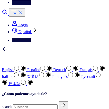
Contáctenos
Login
Español
Contáctenos
Seleccione su idioma preferido
English
Español
Deutsch
Français
Italiano
普通话
Português
Pусский
日本語
¿Cómo podemos ayudarle?
search