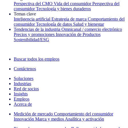
Perspectiva del CMO
Vida del consumidor
Perspectiva del
consumidor
Tecnología y bienes duraderos
Temas clave
Inteligencia artificial
Estrategia de marca
Comportamiento del
consumidor
Tecnología de datos
Salud y bienestar
Tendencias de la industria
Omnicanal / comercio electrónico
Precios y promociones
Innovación de Productos
Sostenibilidad/ESG
La newsletter IQ Brief: Suscríbase ahora
Buscar todos los empleos
Contáctenos
Soluciones
Industrias
Red de socios
Insights
Empleos
Acerca de
Medición de mercado
Comportamiento del consumidor
Innovación
Marca y medios
Analítica y activación