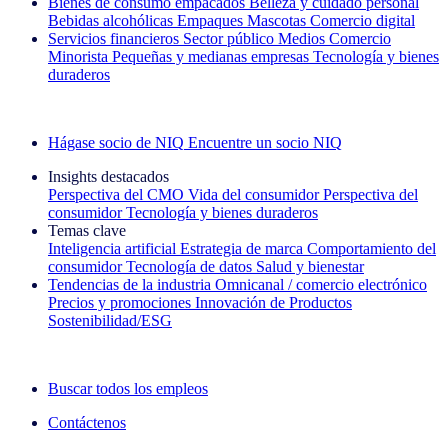
Bienes de consumo empacados
Belleza y cuidado personal
Bebidas alcohólicas
Empaques
Mascotas
Comercio digital
Servicios financieros
Sector público
Medios
Comercio
Minorista
Pequeñas y medianas empresas
Tecnología y bienes
duraderos
Explore nuestros casos de éxito
Hágase socio de NIQ
Encuentre un socio NIQ
Insights destacados
Perspectiva del CMO
Vida del consumidor
Perspectiva del
consumidor
Tecnología y bienes duraderos
Temas clave
Inteligencia artificial
Estrategia de marca
Comportamiento del
consumidor
Tecnología de datos
Salud y bienestar
Tendencias de la industria
Omnicanal / comercio electrónico
Precios y promociones
Innovación de Productos
Sostenibilidad/ESG
La newsletter IQ Brief: Suscríbase ahora
Buscar todos los empleos
Contáctenos