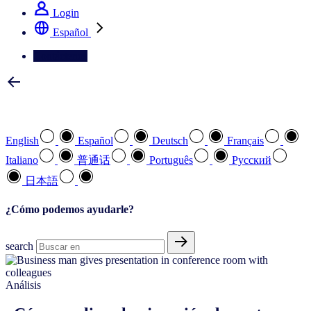
Login
Español
Contáctenos
Seleccione su idioma preferido
English
Español
Deutsch
Français
Italiano
普通话
Português
Pусский
日本語
¿Cómo podemos ayudarle?
search
Análisis