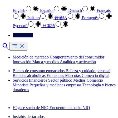
English
Español
Deutsch
Français
Italiano
普通话
Português
Pусский
日本語
Contáctenos
Medición de mercado
Comportamiento del consumidor
Innovación
Marca y medios
Analítica y activación
Bienes de consumo empacados
Belleza y cuidado personal
Bebidas alcohólicas
Empaques
Mascotas
Comercio digital
Servicios financieros
Sector público
Medios
Comercio
Minorista
Pequeñas y medianas empresas
Tecnología y bienes
duraderos
Explore nuestros casos de éxito
Hágase socio de NIQ
Encuentre un socio NIQ
Insights destacados