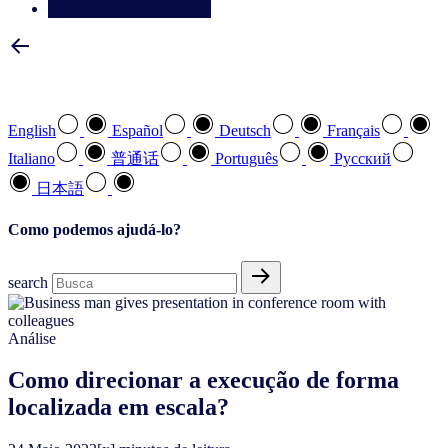
Entre em contato conosco
Selecione a sua língua preferida
English
Español
Deutsch
Français
Italiano
普通话
Português
Pусский
日本語
Como podemos ajudá-lo?
search
Análise
Como direcionar a execução de forma
localizada em escala?