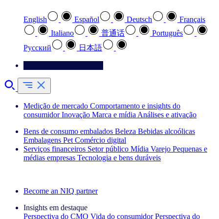
English
Español
Deutsch
Français
Italiano
普通话
Português
Pусский
日本語
Entre em contato conosco
Medição de mercado
Comportamento e insights do
consumidor
Inovação
Marca e mídia
Análises e ativação
Bens de consumo embalados
Beleza
Bebidas alcoólicas
Embalagens
Pet
Comércio digital
Serviços financeiros
Setor público
Mídia
Varejo
Pequenas e
médias empresas
Tecnologia e bens duráveis
Explore nossos cases de sucesso
Become an NIQ partner
Insights em destaque
Perspectiva do CMO
Vida do consumidor
Perspectiva do