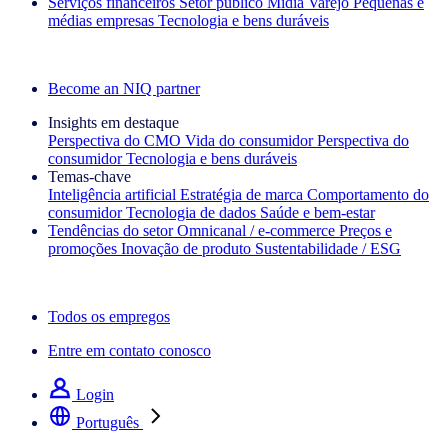
Serviços financeiros
Setor público
Mídia
Varejo
Pequenas e
médias empresas
Tecnologia e bens duráveis
Explore nossos cases de sucesso
Become an NIQ partner
Insights em destaque
Perspectiva do CMO
Vida do consumidor
Perspectiva do
consumidor
Tecnologia e bens duráveis
Temas‑chave
Inteligência artificial
Estratégia de marca
Comportamento do
consumidor
Tecnologia de dados
Saúde e bem‑estar
Tendências do setor
Omnicanal / e‑commerce
Preços e
promoções
Inovação de produto
Sustentabilidade / ESG
A newsletter IQ Brief: Inscreva‑se agora
Todos os empregos
Entre em contato conosco
Login
Português