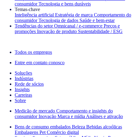
consumidor
Tecnologia e bens duráveis
Temas‑chave
Inteligência artificial
Estratégia de marca
Comportamento do
consumidor
Tecnologia de dados
Saúde e bem‑estar
Tendências do setor
Omnicanal / e‑commerce
Preços e
promoções
Inovação de produto
Sustentabilidade / ESG
A newsletter IQ Brief: Inscreva‑se agora
Todos os empregos
Entre em contato conosco
Soluções
Indústrias
Rede de sócios
Insights
Carreiras
Sobre
Medição de mercado
Comportamento e insights do
consumidor
Inovação
Marca e mídia
Análises e ativação
Bens de consumo embalados
Beleza
Bebidas alcoólicas
Embalagens
Pet
Comércio digital