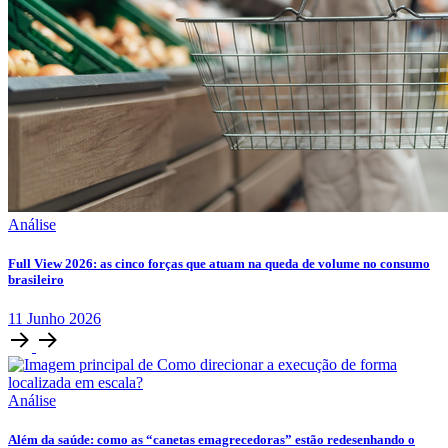
Análise
Full View 2026: as cinco forças que atuam na queda de volume no consumo
brasileiro
11
Junho
2026
Análise
Além da saúde: como as “canetas emagrecedoras” estão redesenhando o