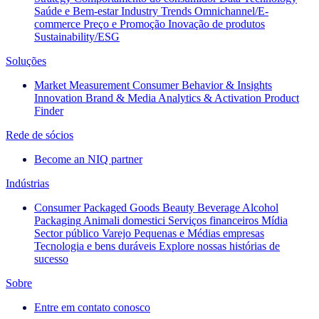
Saúde e Bem-estar
Industry Trends
Omnichannel/E-
commerce
Preço e Promoção
Inovação de produtos
Sustainability/ESG
Soluções
Market Measurement
Consumer Behavior & Insights
Innovation
Brand & Media
Analytics & Activation
Product
Finder
Rede de sócios
Become an NIQ partner
Indústrias
Consumer Packaged Goods
Beauty
Beverage Alcohol
Packaging
Animali domestici
Serviços financeiros
Mídia
Sector público
Varejo
Pequenas e Médias empresas
Tecnologia e bens duráveis
Explore nossas histórias de
sucesso
Sobre
Entre em contato conosco