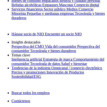
Bienes de consumo empacados
Belleza y cuidado personal
Bebidas alcohólicas
Empaques
Mascotas
Comercio digital
Servicios financieros
Sector público
Medios
Comercio
Minorista
Pequeñas y medianas empresas
Tecnología y bienes
duraderos
Explore nuestros casos de éxito
Hágase socio de NIQ
Encuentre un socio NIQ
Insights destacados
Perspectiva del CMO
Vida del consumidor
Perspectiva del
consumidor
Tecnología y bienes duraderos
Temas clave
Inteligencia artificial
Estrategia de marca
Comportamiento del
consumidor
Tecnología de datos
Salud y bienestar
Tendencias de la industria
Omnicanal / comercio electrónico
Precios y promociones
Innovación de Productos
Sostenibilidad/ESG
La newsletter IQ Brief: Suscríbase ahora
Buscar todos los empleos
Contáctenos