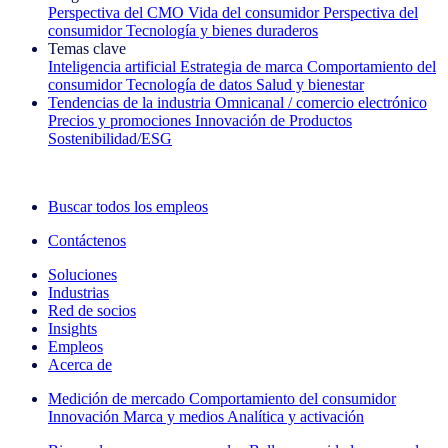
Perspectiva del CMO
Vida del consumidor
Perspectiva del
consumidor
Tecnología y bienes duraderos
Temas clave
Inteligencia artificial
Estrategia de marca
Comportamiento del
consumidor
Tecnología de datos
Salud y bienestar
Tendencias de la industria
Omnicanal / comercio electrónico
Precios y promociones
Innovación de Productos
Sostenibilidad/ESG
La newsletter IQ Brief: Suscríbase ahora
Buscar todos los empleos
Contáctenos
Soluciones
Industrias
Red de socios
Insights
Empleos
Acerca de
Medición de mercado
Comportamiento del consumidor
Innovación
Marca y medios
Analítica y activación