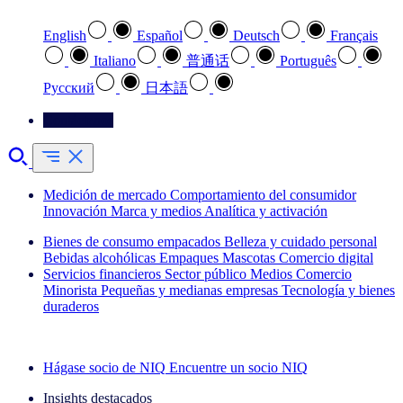
English
Español
Deutsch
Français
Italiano
普通话
Português
Pусский
日本語
Contáctenos
Medición de mercado
Comportamiento del consumidor
Innovación
Marca y medios
Analítica y activación
Bienes de consumo empacados
Belleza y cuidado personal
Bebidas alcohólicas
Empaques
Mascotas
Comercio digital
Servicios financieros
Sector público
Medios
Comercio
Minorista
Pequeñas y medianas empresas
Tecnología y bienes
duraderos
Explore nuestros casos de éxito
Hágase socio de NIQ
Encuentre un socio NIQ
Insights destacados