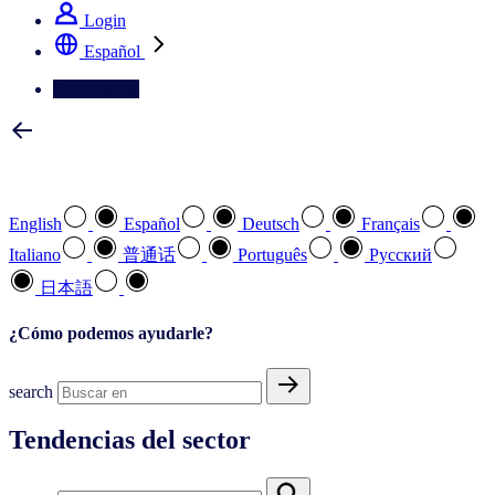
Login
Español
Contáctenos
Seleccione su idioma preferido
English
Español
Deutsch
Français
Italiano
普通话
Português
Pусский
日本語
¿Cómo podemos ayudarle?
search
Tendencias del sector