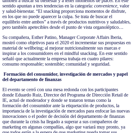
también a buscar su bienestar y a tener momentos de placer. En este
sentido apuntan a tres tendencias en la categoría:
convenience,
valor
y salud-bienestar. “El snacking proporciona momentos de disfrute,
en los que no puede aparecer la culpa. Se trata de buscar el
equilibrio entre ambos” a través de productos nutritivos y saludables,
pero también apetecibles desde el punto de vista organoléptico…
Su compañera, Esther Patino, Manager Corporate Affairs Iberia,
mostró como objetivos para el 2020 el incrementar sus propuestas en
material de wellbeing; al mejorar nutricionalmente sus marcas e
inspirar a los consumidores en el mindful snacking. En este sentido
señaló que actualmente la empresa trabaja en cuatro pilares:
consumo responsable; sostenible; comunidad y seguridad.
Formación del consumidor, investigación de mercados y papel
del departamento de finanzas
El evento se cerró con una mesa redonda con los participantes
donde Eduardo Ruiz, Director del Programa de Dirección Retail de
IE, actuó de moderador y donde se trataron temas como la
formación del consumidor ante la etiquetación de productos, la
importancia de la investigación de mercados para enfocar las nuevas
innovaciones o el poder de decisión del departamento de finanzas
que durante la crisis ha llegado a superar a sus compañeros de
marketing en algunas compañías, algo que variará muy pronto, ya
que todos están a la espera de que marketing pueda tomar sus