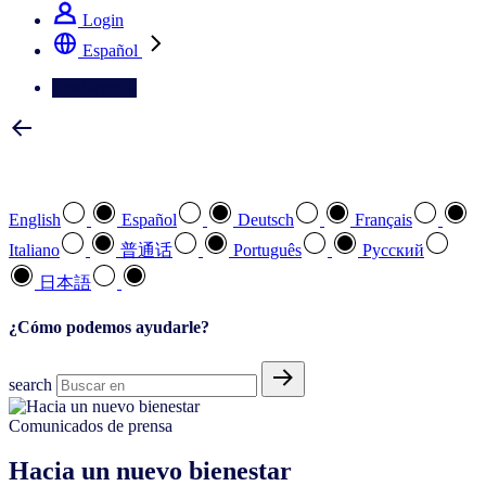
Login
Español
Contáctenos
Seleccione su idioma preferido
English
Español
Deutsch
Français
Italiano
普通话
Português
Pусский
日本語
¿Cómo podemos ayudarle?
search
Comunicados de prensa
Hacia un nuevo bienestar