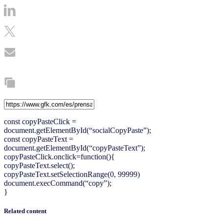
const copyPasteClick =
document.getElementById(“socialCopyPaste”);
const copyPasteText =
document.getElementById(“copyPasteText”);
copyPasteClick.onclick=function(){
copyPasteText.select();
copyPasteText.setSelectionRange(0, 99999)
document.execCommand(“copy”);
}
Related content