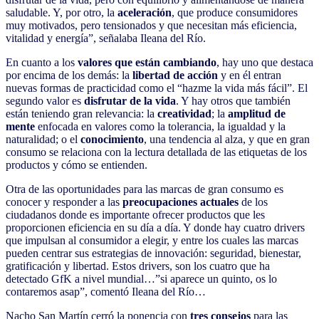
saludable. Y, por otro, la
aceleración
, que produce consumidores
muy motivados, pero tensionados y que necesitan más eficiencia,
vitalidad y energía”, señalaba Ileana del Río.
En cuanto a los
valores que están cambiando
, hay uno que destaca
por encima de los demás: la
libertad de acción
y en él entran
nuevas formas de practicidad como el “hazme la vida más fácil”. El
segundo valor es
disfrutar de la vida
. Y hay otros que también
están teniendo gran relevancia: la
creatividad
; la
amplitud de
mente
enfocada en valores como la tolerancia, la igualdad y la
naturalidad; o el
conocimiento
, una tendencia al alza, y que en gran
consumo se relaciona con la lectura detallada de las etiquetas de los
productos y cómo se entienden.
Otra de las oportunidades para las marcas de gran consumo es
conocer y responder a las
preocupaciones actuales
de los
ciudadanos donde es importante ofrecer productos que les
proporcionen eficiencia en su día a día. Y donde hay cuatro drivers
que impulsan al consumidor a elegir, y entre los cuales las marcas
pueden centrar sus estrategias de innovación: seguridad, bienestar,
gratificación y libertad. Estos drivers, son los cuatro que ha
detectado GfK a nivel mundial…”si aparece un quinto, os lo
contaremos asap”, comentó Ileana del Río…
Nacho San Martín cerró la ponencia con
tres consejos
para las