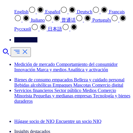
English
Español
Deutsch
Français
Italiano
普通话
Português
Pусский
日本語
Contáctenos
Medición de mercado
Comportamiento del consumidor
Innovación
Marca y medios
Analítica y activación
Bienes de consumo empacados
Belleza y cuidado personal
Bebidas alcohólicas
Empaques
Mascotas
Comercio digital
Servicios financieros
Sector público
Medios
Comercio
Minorista
Pequeñas y medianas empresas
Tecnología y bienes
duraderos
Explore nuestros casos de éxito
Hágase socio de NIQ
Encuentre un socio NIQ
Insights destacados