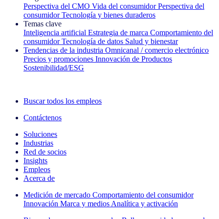
Perspectiva del CMO
Vida del consumidor
Perspectiva del
consumidor
Tecnología y bienes duraderos
Temas clave
Inteligencia artificial
Estrategia de marca
Comportamiento del
consumidor
Tecnología de datos
Salud y bienestar
Tendencias de la industria
Omnicanal / comercio electrónico
Precios y promociones
Innovación de Productos
Sostenibilidad/ESG
La newsletter IQ Brief: Suscríbase ahora
Buscar todos los empleos
Contáctenos
Soluciones
Industrias
Red de socios
Insights
Empleos
Acerca de
Medición de mercado
Comportamiento del consumidor
Innovación
Marca y medios
Analítica y activación