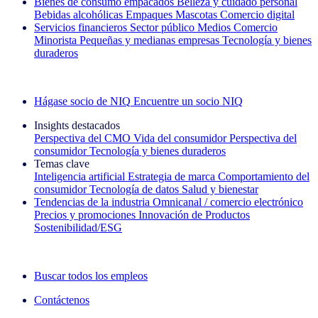
Bienes de consumo empacados
Belleza y cuidado personal
Bebidas alcohólicas
Empaques
Mascotas
Comercio digital
Servicios financieros
Sector público
Medios
Comercio
Minorista
Pequeñas y medianas empresas
Tecnología y bienes
duraderos
Explore nuestros casos de éxito
Hágase socio de NIQ
Encuentre un socio NIQ
Insights destacados
Perspectiva del CMO
Vida del consumidor
Perspectiva del
consumidor
Tecnología y bienes duraderos
Temas clave
Inteligencia artificial
Estrategia de marca
Comportamiento del
consumidor
Tecnología de datos
Salud y bienestar
Tendencias de la industria
Omnicanal / comercio electrónico
Precios y promociones
Innovación de Productos
Sostenibilidad/ESG
La newsletter IQ Brief: Suscríbase ahora
Buscar todos los empleos
Contáctenos