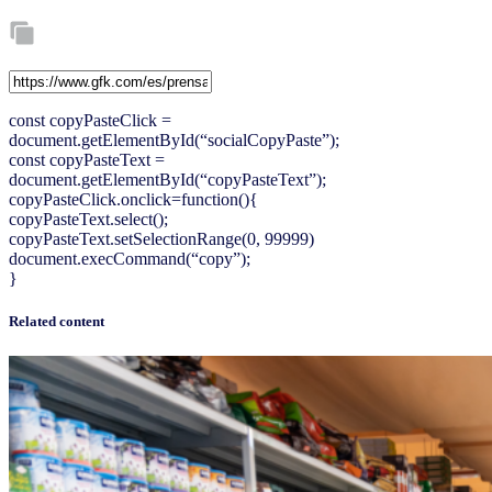
const copyPasteClick =
document.getElementById(“socialCopyPaste”);
const copyPasteText =
document.getElementById(“copyPasteText”);
copyPasteClick.onclick=function(){
copyPasteText.select();
copyPasteText.setSelectionRange(0, 99999)
document.execCommand(“copy”);
}
Related content