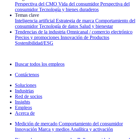
Perspectiva del CMO
Vida del consumidor
Perspectiva del
consumidor
Tecnología y bienes duraderos
Temas clave
Inteligencia artificial
Estrategia de marca
Comportamiento del
consumidor
Tecnología de datos
Salud y bienestar
Tendencias de la industria
Omnicanal / comercio electrónico
Precios y promociones
Innovación de Productos
Sostenibilidad/ESG
La newsletter IQ Brief: Suscríbase ahora
Buscar todos los empleos
Contáctenos
Soluciones
Industrias
Red de socios
Insights
Empleos
Acerca de
Medición de mercado
Comportamiento del consumidor
Innovación
Marca y medios
Analítica y activación