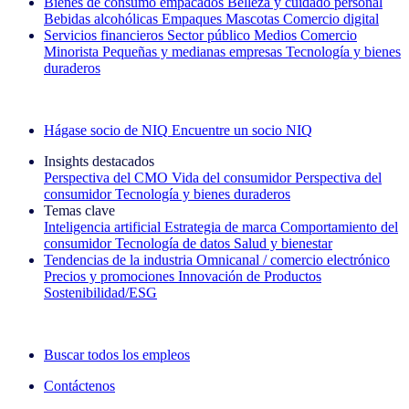
Bienes de consumo empacados
Belleza y cuidado personal
Bebidas alcohólicas
Empaques
Mascotas
Comercio digital
Servicios financieros
Sector público
Medios
Comercio
Minorista
Pequeñas y medianas empresas
Tecnología y bienes
duraderos
Explore nuestros casos de éxito
Hágase socio de NIQ
Encuentre un socio NIQ
Insights destacados
Perspectiva del CMO
Vida del consumidor
Perspectiva del
consumidor
Tecnología y bienes duraderos
Temas clave
Inteligencia artificial
Estrategia de marca
Comportamiento del
consumidor
Tecnología de datos
Salud y bienestar
Tendencias de la industria
Omnicanal / comercio electrónico
Precios y promociones
Innovación de Productos
Sostenibilidad/ESG
La newsletter IQ Brief: Suscríbase ahora
Buscar todos los empleos
Contáctenos