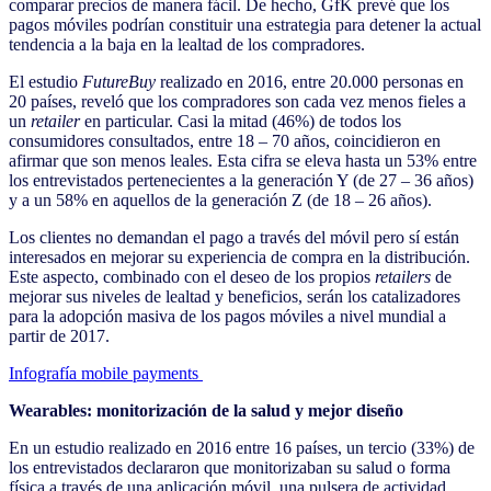
comparar precios de manera fácil. De hecho, GfK prevé que los
pagos móviles podrían constituir una estrategia para detener la actual
tendencia a la baja en la lealtad de los compradores.
El estudio
FutureBuy
realizado en 2016, entre 20.000 personas en
20 países, reveló que los compradores son cada vez menos fieles a
un
retailer
en particular. Casi la mitad (46%) de todos los
consumidores consultados, entre 18 – 70 años, coincidieron en
afirmar que son menos leales. Esta cifra se eleva hasta un 53% entre
los entrevistados pertenecientes a la generación Y (de 27 – 36 años)
y a un 58% en aquellos de la generación Z (de 18 – 26 años).
Los clientes no demandan el pago a través del móvil pero sí están
interesados en mejorar su experiencia de compra en la distribución.
Este aspecto, combinado con el deseo de los propios
retailers
de
mejorar sus niveles de lealtad y beneficios, serán los catalizadores
para la adopción masiva de los pagos móviles a nivel mundial a
partir de 2017.
Infografía mobile payments
Wearables: monitorización de la salud y mejor diseño
En un estudio realizado en 2016 entre 16 países, un tercio (33%) de
los entrevistados declararon que monitorizaban su salud o forma
física a través de una aplicación móvil, una pulsera de actividad