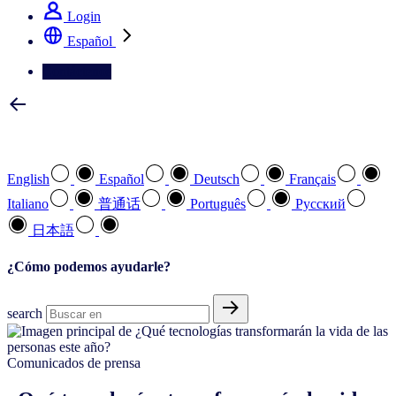
Login
Español
Contáctenos
Seleccione su idioma preferido
English
Español
Deutsch
Français
Italiano
普通话
Português
Pусский
日本語
¿Cómo podemos ayudarle?
search
Comunicados de prensa