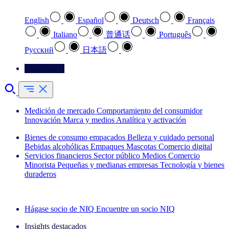
English
Español
Deutsch
Français
Italiano
普通话
Português
Pусский
日本語
Contáctenos
Medición de mercado
Comportamiento del consumidor
Innovación
Marca y medios
Analítica y activación
Bienes de consumo empacados
Belleza y cuidado personal
Bebidas alcohólicas
Empaques
Mascotas
Comercio digital
Servicios financieros
Sector público
Medios
Comercio
Minorista
Pequeñas y medianas empresas
Tecnología y bienes
duraderos
Explore nuestros casos de éxito
Hágase socio de NIQ
Encuentre un socio NIQ
Insights destacados