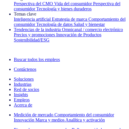
Perspectiva del CMO
Vida del consumidor
Perspectiva del
consumidor
Tecnología y bienes duraderos
Temas clave
Inteligencia artificial
Estrategia de marca
Comportamiento del
consumidor
Tecnología de datos
Salud y bienestar
Tendencias de la industria
Omnicanal / comercio electrónico
Precios y promociones
Innovación de Productos
Sostenibilidad/ESG
La newsletter IQ Brief: Suscríbase ahora
Buscar todos los empleos
Contáctenos
Soluciones
Industrias
Red de socios
Insights
Empleos
Acerca de
Medición de mercado
Comportamiento del consumidor
Innovación
Marca y medios
Analítica y activación