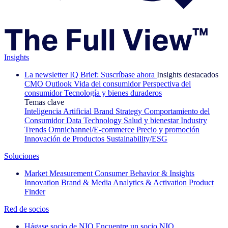
Insights
La newsletter IQ Brief: Suscríbase ahora
Insights destacados
CMO Outlook
Vida del consumidor
Perspectiva del
consumidor
Tecnología y bienes duraderos
Temas clave
Inteligencia Artificial
Brand Strategy
Comportamiento del
Consumidor
Data Technology
Salud y bienestar
Industry
Trends
Omnichannel/E-commerce
Precio y promoción
Innovación de Productos
Sustainability/ESG
Soluciones
Market Measurement
Consumer Behavior & Insights
Innovation
Brand & Media
Analytics & Activation
Product
Finder
Red de socios
Hágase socio de NIQ
Encuentre un socio NIQ