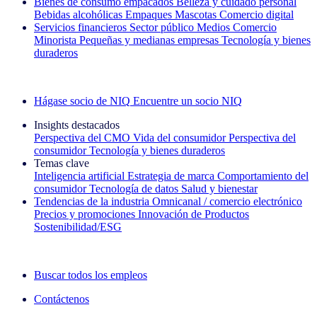
Bienes de consumo empacados
Belleza y cuidado personal
Bebidas alcohólicas
Empaques
Mascotas
Comercio digital
Servicios financieros
Sector público
Medios
Comercio
Minorista
Pequeñas y medianas empresas
Tecnología y bienes
duraderos
Explore nuestros casos de éxito
Hágase socio de NIQ
Encuentre un socio NIQ
Insights destacados
Perspectiva del CMO
Vida del consumidor
Perspectiva del
consumidor
Tecnología y bienes duraderos
Temas clave
Inteligencia artificial
Estrategia de marca
Comportamiento del
consumidor
Tecnología de datos
Salud y bienestar
Tendencias de la industria
Omnicanal / comercio electrónico
Precios y promociones
Innovación de Productos
Sostenibilidad/ESG
La newsletter IQ Brief: Suscríbase ahora
Buscar todos los empleos
Contáctenos