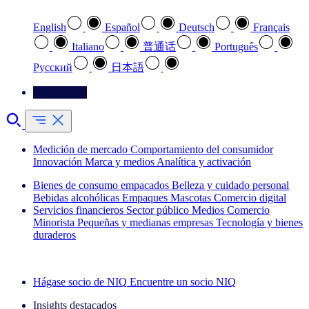
English
Español
Deutsch
Français
Italiano
普通话
Português
Pусский
日本語
Contáctenos
Medición de mercado
Comportamiento del consumidor
Innovación
Marca y medios
Analítica y activación
Bienes de consumo empacados
Belleza y cuidado personal
Bebidas alcohólicas
Empaques
Mascotas
Comercio digital
Servicios financieros
Sector público
Medios
Comercio
Minorista
Pequeñas y medianas empresas
Tecnología y bienes
duraderos
Explore nuestros casos de éxito
Hágase socio de NIQ
Encuentre un socio NIQ
Insights destacados