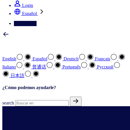
Login
Español
Contáctenos
Seleccione su idioma preferido
English
Español
Deutsch
Français
Italiano
普通话
Português
Pусский
日本語
¿Cómo podemos ayudarle?
search