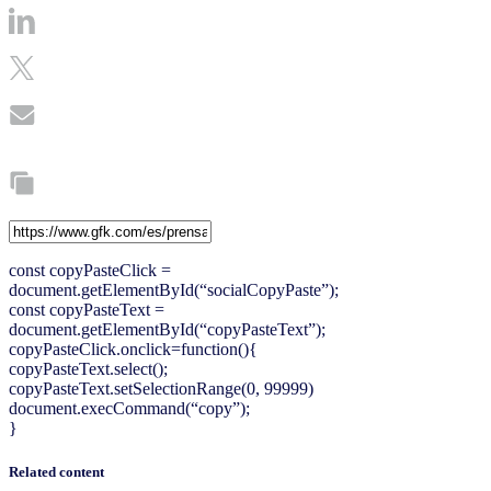
const copyPasteClick =
document.getElementById(“socialCopyPaste”);
const copyPasteText =
document.getElementById(“copyPasteText”);
copyPasteClick.onclick=function(){
copyPasteText.select();
copyPasteText.setSelectionRange(0, 99999)
document.execCommand(“copy”);
}
Related content