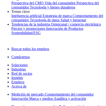
Perspectiva del CMO
Vida del consumidor
Perspectiva del
consumidor
Tecnología y bienes duraderos
Temas clave
Inteligencia artificial
Estrategia de marca
Comportamiento del
consumidor
Tecnología de datos
Salud y bienestar
Tendencias de la industria
Omnicanal / comercio electrónico
Precios y promociones
Innovación de Productos
Sostenibilidad/ESG
La newsletter IQ Brief: Suscríbase ahora
Buscar todos los empleos
Contáctenos
Soluciones
Industrias
Red de socios
Insights
Empleos
Acerca de
Medición de mercado
Comportamiento del consumidor
Innovación
Marca y medios
Analítica y activación