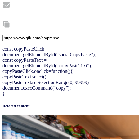
const copyPasteClick =
document.getElementById(“socialCopyPaste”);
const copyPasteText =
document.getElementById(“copyPasteText”);
copyPasteClick.onclick=function(){
copyPasteText.select();
copyPasteText.setSelectionRange(0, 99999)
document.execCommand(“copy”);
}
Related content