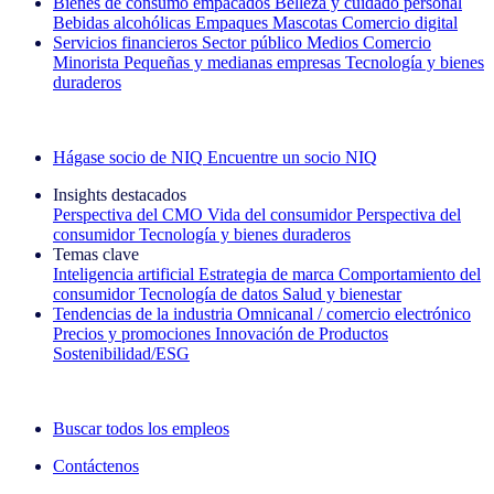
Bienes de consumo empacados
Belleza y cuidado personal
Bebidas alcohólicas
Empaques
Mascotas
Comercio digital
Servicios financieros
Sector público
Medios
Comercio
Minorista
Pequeñas y medianas empresas
Tecnología y bienes
duraderos
Explore nuestros casos de éxito
Hágase socio de NIQ
Encuentre un socio NIQ
Insights destacados
Perspectiva del CMO
Vida del consumidor
Perspectiva del
consumidor
Tecnología y bienes duraderos
Temas clave
Inteligencia artificial
Estrategia de marca
Comportamiento del
consumidor
Tecnología de datos
Salud y bienestar
Tendencias de la industria
Omnicanal / comercio electrónico
Precios y promociones
Innovación de Productos
Sostenibilidad/ESG
La newsletter IQ Brief: Suscríbase ahora
Buscar todos los empleos
Contáctenos