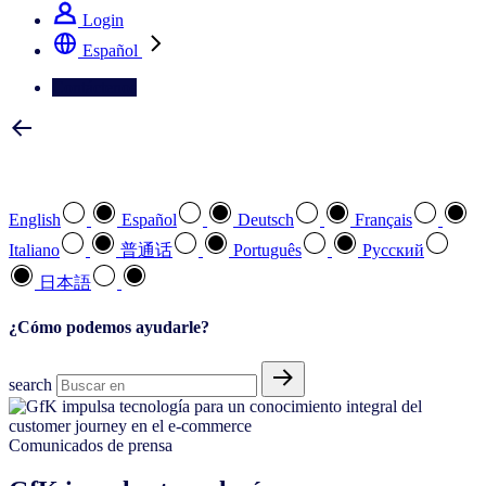
Login
Español
Contáctenos
Seleccione su idioma preferido
English
Español
Deutsch
Français
Italiano
普通话
Português
Pусский
日本語
¿Cómo podemos ayudarle?
search
Comunicados de prensa