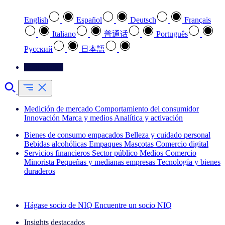
English
Español
Deutsch
Français
Italiano
普通话
Português
Pусский
日本語
Contáctenos
Medición de mercado
Comportamiento del consumidor
Innovación
Marca y medios
Analítica y activación
Bienes de consumo empacados
Belleza y cuidado personal
Bebidas alcohólicas
Empaques
Mascotas
Comercio digital
Servicios financieros
Sector público
Medios
Comercio
Minorista
Pequeñas y medianas empresas
Tecnología y bienes
duraderos
Explore nuestros casos de éxito
Hágase socio de NIQ
Encuentre un socio NIQ
Insights destacados