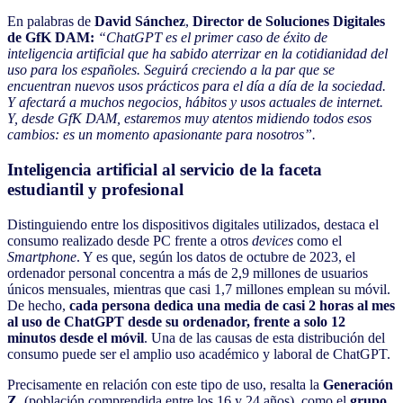
En palabras de
David Sánchez
,
Director de Soluciones Digitales
de GfK DAM:
“ChatGPT es el primer caso de éxito de
inteligencia artificial que ha sabido aterrizar en la cotidianidad del
uso para los españoles. Seguirá creciendo a la par que se
encuentran nuevos usos prácticos para el día a día de la sociedad.
Y afectará a muchos negocios, hábitos y usos actuales de internet.
Y, desde GfK DAM, estaremos muy atentos midiendo todos esos
cambios: es un momento apasionante para nosotros”.
Inteligencia artificial al servicio de la faceta
estudiantil y profesional
Distinguiendo entre los dispositivos digitales utilizados, destaca el
consumo realizado desde PC frente a otros
devices
como el
Smartphone
. Y es que, según los datos de octubre de 2023, el
ordenador personal concentra a más de 2,9 millones de usuarios
únicos mensuales, mientras que casi 1,7 millones emplean su móvil.
De hecho,
cada persona dedica una media de casi 2 horas al mes
al uso de ChatGPT desde su ordenador, frente a solo 12
minutos desde el móvil
. Una de las causas de esta distribución del
consumo puede ser el amplio uso académico y laboral de ChatGPT.
Precisamente en relación con este tipo de uso, resalta la
Generación
Z
, (población comprendida entre los 16 y 24 años), como el
grupo