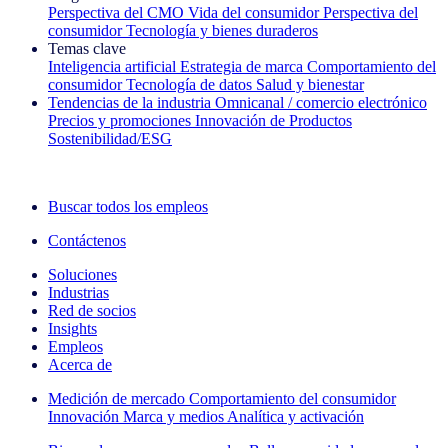
Perspectiva del CMO
Vida del consumidor
Perspectiva del
consumidor
Tecnología y bienes duraderos
Temas clave
Inteligencia artificial
Estrategia de marca
Comportamiento del
consumidor
Tecnología de datos
Salud y bienestar
Tendencias de la industria
Omnicanal / comercio electrónico
Precios y promociones
Innovación de Productos
Sostenibilidad/ESG
La newsletter IQ Brief: Suscríbase ahora
Buscar todos los empleos
Contáctenos
Soluciones
Industrias
Red de socios
Insights
Empleos
Acerca de
Medición de mercado
Comportamiento del consumidor
Innovación
Marca y medios
Analítica y activación