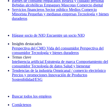
Bienes de consumo empacados
Belleza y cuidado personal
Bebidas alcohólicas
Empaques
Mascotas
Comercio digital
Servicios financieros
Sector público
Medios
Comercio
Minorista
Pequeñas y medianas empresas
Tecnología y bienes
duraderos
Explore nuestros casos de éxito
Hágase socio de NIQ
Encuentre un socio NIQ
Insights destacados
Perspectiva del CMO
Vida del consumidor
Perspectiva del
consumidor
Tecnología y bienes duraderos
Temas clave
Inteligencia artificial
Estrategia de marca
Comportamiento del
consumidor
Tecnología de datos
Salud y bienestar
Tendencias de la industria
Omnicanal / comercio electrónico
Precios y promociones
Innovación de Productos
Sostenibilidad/ESG
La newsletter IQ Brief: Suscríbase ahora
Buscar todos los empleos
Contáctenos