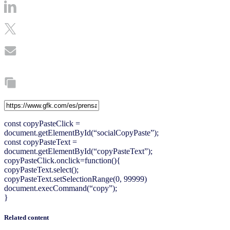
const copyPasteClick =
document.getElementById(“socialCopyPaste”);
const copyPasteText =
document.getElementById(“copyPasteText”);
copyPasteClick.onclick=function(){
copyPasteText.select();
copyPasteText.setSelectionRange(0, 99999)
document.execCommand(“copy”);
}
Related content