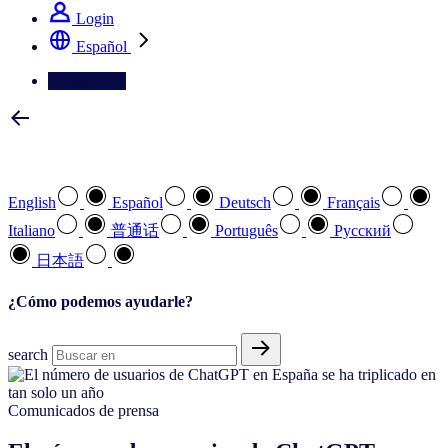
Login
Español
Contáctenos
Seleccione su idioma preferido
English
Español
Deutsch
Français
Italiano
普通话
Português
Pусский
日本語
¿Cómo podemos ayudarle?
search
Comunicados de prensa