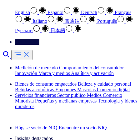
English
Español
Deutsch
Français
Italiano
普通话
Português
Pусский
日本語
Contáctenos
Medición de mercado
Comportamiento del consumidor
Innovación
Marca y medios
Analítica y activación
Bienes de consumo empacados
Belleza y cuidado personal
Bebidas alcohólicas
Empaques
Mascotas
Comercio digital
Servicios financieros
Sector público
Medios
Comercio
Minorista
Pequeñas y medianas empresas
Tecnología y bienes
duraderos
Explore nuestros casos de éxito
Hágase socio de NIQ
Encuentre un socio NIQ
Insights destacados