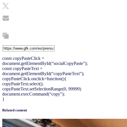
const copyPasteClick =
document.getElementById(“socialCopyPaste”);
const copyPasteText =
document.getElementById(“copyPasteText”);
copyPasteClick.onclick=function(){
copyPasteText.select();
copyPasteText.setSelectionRange(0, 99999)
document.execCommand(“copy”);
}
Related content