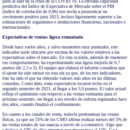
justo al salir de la crisis de la COVID 19. La elevada capacidad
predictiva del Índice de Expectativa de Mercado sobre el PIB
(índice de correlación de 0,96) nos invita a pronosticar un
crecimiento positivo para 2023, incluso ligeramente superior a las
estimaciones de organismos e instituciones financieras, nacionales e
internacionales.
Expectativas de ventas: ligera remontada
Desde hace varios años, y salvo momentos muy puntuales, este
indicador suele ubicarse por encima de los valores relativos a las
expectativas sobre el mercado. En esta ocasión, además de mantener
ese comportamiento, ha experimentado una ligera mejoría de 0,7
puntos (de 2,3 a 3). El equipo que elabora el informe considera que
el ajuste ha sido menor en esta ola ya que, de los tres indicadores,
éste ha sido el que ha obtenido valores más altos en las últimas
consultas. Como dato, estas expectativas tocaron techo en el
segundo semestre de 2021, al llegar a los 5,9 puntos. El valor actual
refleja el optimismo con respecto a las ventas estimadas para el
próximo semestre, sin llegar a los niveles de euforia registrados hace
dos años, cuando finalizó el confinamiento.
En cuanto a los canales de venta, todavía predominan las ventas
físicas, ya que un 55% de los CMO afirma realizar menos del 5% de
las ventas totales de sus marcas a través de e-commerce. Algo que
satisface al 47% de ellos mientras que decepciona al 15%. Casi