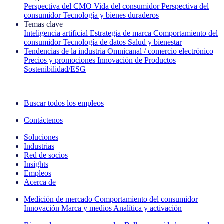
Perspectiva del CMO
Vida del consumidor
Perspectiva del
consumidor
Tecnología y bienes duraderos
Temas clave
Inteligencia artificial
Estrategia de marca
Comportamiento del
consumidor
Tecnología de datos
Salud y bienestar
Tendencias de la industria
Omnicanal / comercio electrónico
Precios y promociones
Innovación de Productos
Sostenibilidad/ESG
La newsletter IQ Brief: Suscríbase ahora
Buscar todos los empleos
Contáctenos
Soluciones
Industrias
Red de socios
Insights
Empleos
Acerca de
Medición de mercado
Comportamiento del consumidor
Innovación
Marca y medios
Analítica y activación