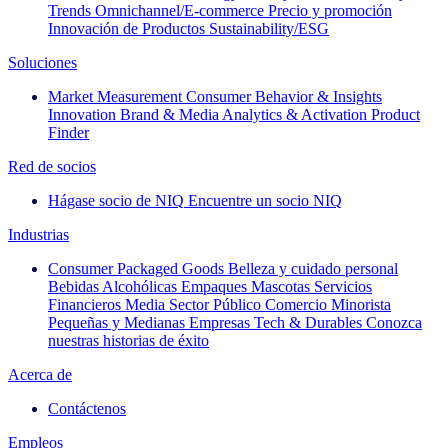
Trends
Omnichannel/E-commerce
Precio y promoción
Innovación de Productos
Sustainability/ESG
Soluciones
Market Measurement
Consumer Behavior & Insights
Innovation
Brand & Media
Analytics & Activation
Product
Finder
Red de socios
Hágase socio de NIQ
Encuentre un socio NIQ
Industrias
Consumer Packaged Goods
Belleza y cuidado personal
Bebidas Alcohólicas
Empaques
Mascotas
Servicios
Financieros
Media
Sector Público
Comercio Minorista
Pequeñas y Medianas Empresas
Tech & Durables
Conozca
nuestras historias de éxito
Acerca de
Contáctenos
Empleos