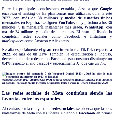
Entre las principales conclusiones extraídas, destaca que
Google
encabeza el ranking de las plataformas más utilizadas durante este
2023,
con más de 38 millones y medio de usuarios únicos
mensuales en España
. Le siguen
YouTube
, muy próximo a los 36
millones, y la mensajería instantánea más usada,
WhatsApp
, con
más de 34 millones y medio de internautas. El resto del listado lo
completan redes sociales como Facebook e Instagram y
marketplaces
como Amazon y Aliexpress.
Resalta especialmente el
gran crecimiento de TikTok respecto a
2022
, de más de un 21%. También, la estabilización e, incluso,
decrecimiento de redes como Facebook (su consumo disminuye un
0,4% respecto al año pasado) y especialmente X, que cae un 7%.
Wrapped Digital 2023. Análisis GfK DAM sobre los portales digitales Lifestyle más visitados
en España. Métrica: Media mensual de usuarios únicos. Período: enero-noviembre 2023
Las redes sociales de Meta continúan siendo las
favoritas entre los españoles
Al centrarse en la categoría de
redes sociales
, se observa que las dos
plataformas de Meta son las líderes, situando a
Facebook
en primer