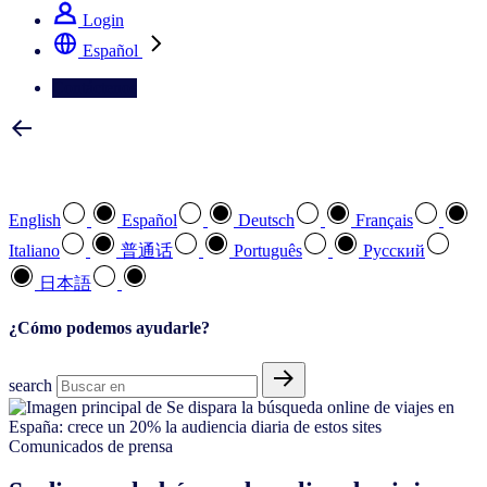
Login
Español
Contáctenos
Seleccione su idioma preferido
English
Español
Deutsch
Français
Italiano
普通话
Português
Pусский
日本語
¿Cómo podemos ayudarle?
search
Comunicados de prensa