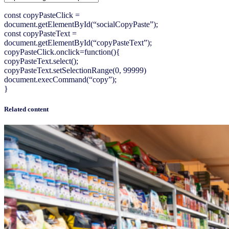
const copyPasteClick =
document.getElementById(“socialCopyPaste”);
const copyPasteText =
document.getElementById(“copyPasteText”);
copyPasteClick.onclick=function(){
copyPasteText.select();
copyPasteText.setSelectionRange(0, 99999)
document.execCommand(“copy”);
}
Related content