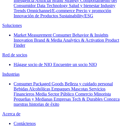
Inteligencia Artificial
Brand Strategy
Comportamiento del
Consumidor
Data Technology
Salud y bienestar
Industry
Trends
Omnichannel/E-commerce
Precio y promoción
Innovación de Productos
Sustainability/ESG
Soluciones
Market Measurement
Consumer Behavior & Insights
Innovation
Brand & Media
Analytics & Activation
Product
Finder
Red de socios
Hágase socio de NIQ
Encuentre un socio NIQ
Industrias
Consumer Packaged Goods
Belleza y cuidado personal
Bebidas Alcohólicas
Empaques
Mascotas
Servicios
Financieros
Media
Sector Público
Comercio Minorista
Pequeñas y Medianas Empresas
Tech & Durables
Conozca
nuestras historias de éxito
Acerca de
Contáctenos