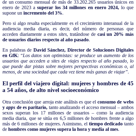
de un consumo mensual de más de 33.202.265 usuarios únicos en
enero de 2023 a
superar los 34 millones en enero 2024,
lo que
supone un
incremento del 3%
.
Pero si algo resalta especialmente es el crecimiento interanual de la
audiencia media diaria, es decir, del número de personas que
acceden diariamente a estos
sites
, tratándose de
casi un 20% más
de usuarios diarios respecto al año pasado
.
En palabras de
David Sánchez, Director de Soluciones Digitales
en GfK
: “
Los datos son optimistas: se produce un aumento de los
usuarios que acceden a sites de viajes respecto al año pasado, lo
que puede dar pistas sobre mejores perspectivas económicas o, al
menos, de una sociedad que cada vez tiene más ganas de viajar”.
El perfil del viajero digital: mujeres y hombres de 45
a 54 años, de alto nivel socioeconómico
Otra conclusión que arroja este análisis es que el
consumo de webs
y
apps
de es paritario,
tanto analizando el acceso mensual – ambos
sexos superan los 17 millones de usuarios – como la audiencia
media diaria, que se sitúa en 6,5 millones de hombres frente a algo
más de 6 millones de mujeres. Asimismo, el
tiempo dedicado
tanto
de
hombres como mujeres supera la hora y media al mes
.