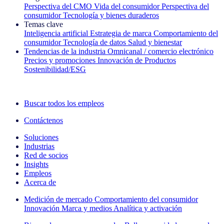
Perspectiva del CMO
Vida del consumidor
Perspectiva del
consumidor
Tecnología y bienes duraderos
Temas clave
Inteligencia artificial
Estrategia de marca
Comportamiento del
consumidor
Tecnología de datos
Salud y bienestar
Tendencias de la industria
Omnicanal / comercio electrónico
Precios y promociones
Innovación de Productos
Sostenibilidad/ESG
La newsletter IQ Brief: Suscríbase ahora
Buscar todos los empleos
Contáctenos
Soluciones
Industrias
Red de socios
Insights
Empleos
Acerca de
Medición de mercado
Comportamiento del consumidor
Innovación
Marca y medios
Analítica y activación