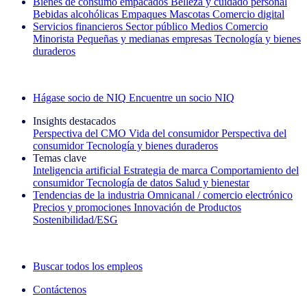
Bienes de consumo empacados
Belleza y cuidado personal
Bebidas alcohólicas
Empaques
Mascotas
Comercio digital
Servicios financieros
Sector público
Medios
Comercio
Minorista
Pequeñas y medianas empresas
Tecnología y bienes
duraderos
Explore nuestros casos de éxito
Hágase socio de NIQ
Encuentre un socio NIQ
Insights destacados
Perspectiva del CMO
Vida del consumidor
Perspectiva del
consumidor
Tecnología y bienes duraderos
Temas clave
Inteligencia artificial
Estrategia de marca
Comportamiento del
consumidor
Tecnología de datos
Salud y bienestar
Tendencias de la industria
Omnicanal / comercio electrónico
Precios y promociones
Innovación de Productos
Sostenibilidad/ESG
La newsletter IQ Brief: Suscríbase ahora
Buscar todos los empleos
Contáctenos