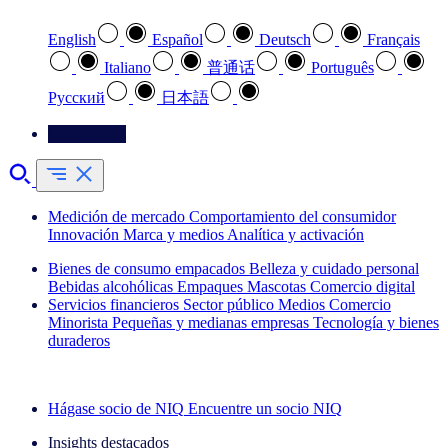
English
Español
Deutsch
Français
Italiano
普通话
Português
Pусский
日本語
Contáctenos
Medición de mercado
Comportamiento del consumidor
Innovación
Marca y medios
Analítica y activación
Bienes de consumo empacados
Belleza y cuidado personal
Bebidas alcohólicas
Empaques
Mascotas
Comercio digital
Servicios financieros
Sector público
Medios
Comercio
Minorista
Pequeñas y medianas empresas
Tecnología y bienes
duraderos
Explore nuestros casos de éxito
Hágase socio de NIQ
Encuentre un socio NIQ
Insights destacados