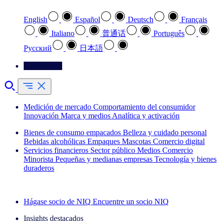
English
Español
Deutsch
Français
Italiano
普通话
Português
Pусский
日本語
Contáctenos
Medición de mercado
Comportamiento del consumidor
Innovación
Marca y medios
Analítica y activación
Bienes de consumo empacados
Belleza y cuidado personal
Bebidas alcohólicas
Empaques
Mascotas
Comercio digital
Servicios financieros
Sector público
Medios
Comercio
Minorista
Pequeñas y medianas empresas
Tecnología y bienes
duraderos
Explore nuestros casos de éxito
Hágase socio de NIQ
Encuentre un socio NIQ
Insights destacados