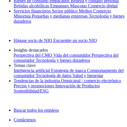
Bienes de consumo empacados
Belleza y cuidado personal
Bebidas alcohólicas
Empaques
Mascotas
Comercio digital
Servicios financieros
Sector público
Medios
Comercio
Minorista
Pequeñas y medianas empresas
Tecnología y bienes
duraderos
Explore nuestros casos de éxito
Hágase socio de NIQ
Encuentre un socio NIQ
Insights destacados
Perspectiva del CMO
Vida del consumidor
Perspectiva del
consumidor
Tecnología y bienes duraderos
Temas clave
Inteligencia artificial
Estrategia de marca
Comportamiento del
consumidor
Tecnología de datos
Salud y bienestar
Tendencias de la industria
Omnicanal / comercio electrónico
Precios y promociones
Innovación de Productos
Sostenibilidad/ESG
La newsletter IQ Brief: Suscríbase ahora
Buscar todos los empleos
Contáctenos