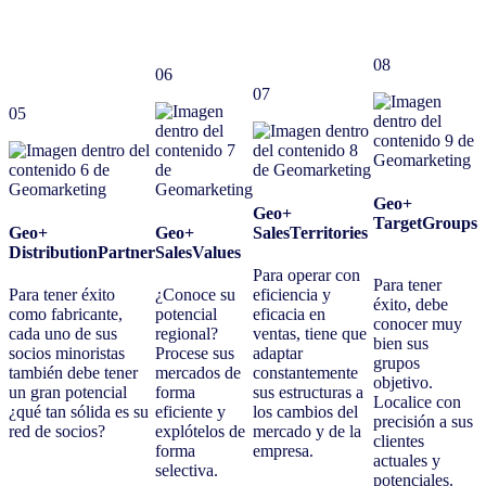
08
06
07
05
Geo+
Geo+
TargetGroups
Geo+
Geo+
SalesTerritories
DistributionPartner
SalesValues
Para operar con
Para tener
Para tener éxito
¿Conoce su
eficiencia y
éxito, debe
como fabricante,
potencial
eficacia en
conocer muy
cada uno de sus
regional?
ventas, tiene que
bien sus
socios minoristas
Procese sus
adaptar
grupos
también debe tener
mercados de
constantemente
objetivo.
un gran potencial
forma
sus estructuras a
Localice con
¿qué tan sólida es su
eficiente y
los cambios del
precisión a sus
red de socios?
explótelos de
mercado y de la
clientes
forma
empresa.
actuales y
selectiva.
potenciales.