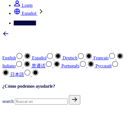
Login
Español
Contáctenos
Seleccione su idioma preferido
English
Español
Deutsch
Français
Italiano
普通话
Português
Pусский
日本語
¿Cómo podemos ayudarle?
search