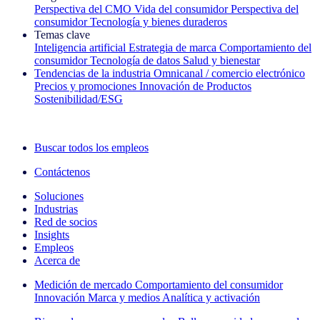
Perspectiva del CMO
Vida del consumidor
Perspectiva del
consumidor
Tecnología y bienes duraderos
Temas clave
Inteligencia artificial
Estrategia de marca
Comportamiento del
consumidor
Tecnología de datos
Salud y bienestar
Tendencias de la industria
Omnicanal / comercio electrónico
Precios y promociones
Innovación de Productos
Sostenibilidad/ESG
La newsletter IQ Brief: Suscríbase ahora
Buscar todos los empleos
Contáctenos
Soluciones
Industrias
Red de socios
Insights
Empleos
Acerca de
Medición de mercado
Comportamiento del consumidor
Innovación
Marca y medios
Analítica y activación