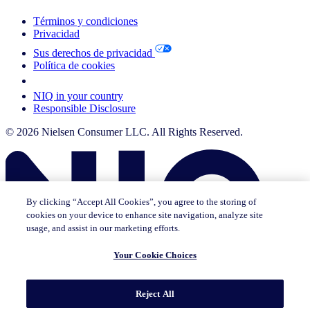
Términos y condiciones
Privacidad
Sus derechos de privacidad
Política de cookies
Your Cookie Choices
NIQ in your country
Responsible Disclosure
© 2026 Nielsen Consumer LLC. All Rights Reserved.
By clicking “Accept All Cookies”, you agree to the storing of
cookies on your device to enhance site navigation, analyze site
usage, and assist in our marketing efforts.
Your Cookie Choices
Esta página no existe en [x]. Por favor lea la página en la que se
Reject All
encuentra actualmente o vaya a la página de inicio en [x].