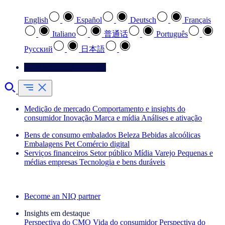
English
Español
Deutsch
Français
Italiano
普通话
Português
Pусский
日本語
Entre em contato conosco
Medição de mercado
Comportamento e insights do
consumidor
Inovação
Marca e mídia
Análises e ativação
Bens de consumo embalados
Beleza
Bebidas alcoólicas
Embalagens
Pet
Comércio digital
Serviços financeiros
Setor público
Mídia
Varejo
Pequenas e
médias empresas
Tecnologia e bens duráveis
Explore nossos cases de sucesso
Become an NIQ partner
Insights em destaque
Perspectiva do CMO
Vida do consumidor
Perspectiva do