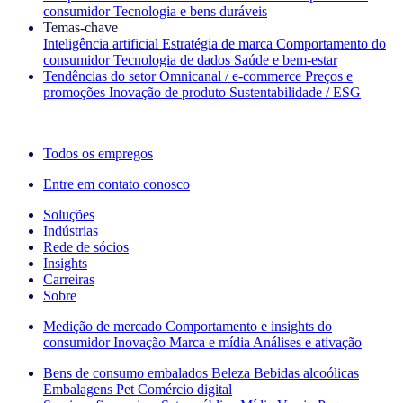
consumidor
Tecnologia e bens duráveis
Temas‑chave
Inteligência artificial
Estratégia de marca
Comportamento do
consumidor
Tecnologia de dados
Saúde e bem‑estar
Tendências do setor
Omnicanal / e‑commerce
Preços e
promoções
Inovação de produto
Sustentabilidade / ESG
A newsletter IQ Brief: Inscreva‑se agora
Todos os empregos
Entre em contato conosco
Soluções
Indústrias
Rede de sócios
Insights
Carreiras
Sobre
Medição de mercado
Comportamento e insights do
consumidor
Inovação
Marca e mídia
Análises e ativação
Bens de consumo embalados
Beleza
Bebidas alcoólicas
Embalagens
Pet
Comércio digital