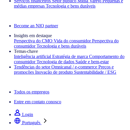
Serviços financeiros
Setor público
Mídia
Varejo
Pequenas e
médias empresas
Tecnologia e bens duráveis
Explore nossos cases de sucesso
Become an NIQ partner
Insights em destaque
Perspectiva do CMO
Vida do consumidor
Perspectiva do
consumidor
Tecnologia e bens duráveis
Temas‑chave
Inteligência artificial
Estratégia de marca
Comportamento do
consumidor
Tecnologia de dados
Saúde e bem‑estar
Tendências do setor
Omnicanal / e‑commerce
Preços e
promoções
Inovação de produto
Sustentabilidade / ESG
A newsletter IQ Brief: Inscreva‑se agora
Todos os empregos
Entre em contato conosco
Login
Português