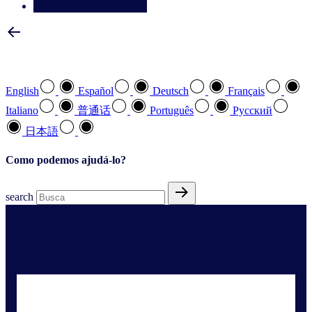
Entre em contato conosco
Selecione a sua língua preferida
English
Español
Deutsch
Français
Italiano
普通话
Português
Pусский
日本語
Como podemos ajudá-lo?
search