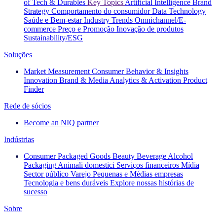
of Tech & Durables
Key Topics
Artificial Intelligence
Brand
Strategy
Comportamento do consumidor
Data Technology
Saúde e Bem-estar
Industry Trends
Omnichannel/E-
commerce
Preço e Promoção
Inovação de produtos
Sustainability/ESG
Soluções
Market Measurement
Consumer Behavior & Insights
Innovation
Brand & Media
Analytics & Activation
Product
Finder
Rede de sócios
Become an NIQ partner
Indústrias
Consumer Packaged Goods
Beauty
Beverage Alcohol
Packaging
Animali domestici
Serviços financeiros
Mídia
Sector público
Varejo
Pequenas e Médias empresas
Tecnologia e bens duráveis
Explore nossas histórias de
sucesso
Sobre