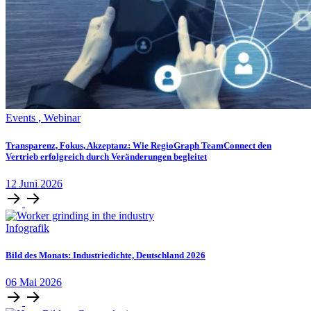
Events
,
Webinar
Transparenz, Fokus, Akzeptanz: Wie RegioGraph TeamConnect den
Vertrieb erfolgreich durch Veränderungen begleitet
12
Juni
2026
Infografik
Bild des Monats: Industriedichte, Deutschland 2026
06
Mai
2026