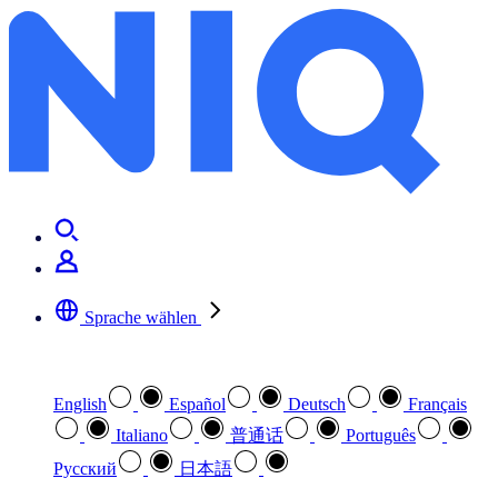
Sprache wählen
Wählen Sie Ihre bevorzugte Sprache
English
Español
Deutsch
Français
Italiano
普通话
Português
Pусский
日本語