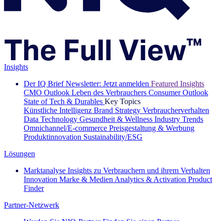
Insights
Der IQ Brief Newsletter: Jetzt anmelden
Featured Insights
CMO Outlook
Leben des Verbrauchers
Consumer Outlook
State of Tech & Durables
Key Topics
Künstliche Intelligenz
Brand Strategy
Verbraucherverhalten
Data Technology
Gesundheit & Wellness
Industry Trends
Omnichannel/E-commerce
Preisgestaltung & Werbung
Produktinnovation
Sustainability/ESG
Lösungen
Marktanalyse
Insights zu Verbrauchern und ihrem Verhalten
Innovation
Marke & Medien
Analytics & Activation
Product
Finder
Partner-Netzwerk