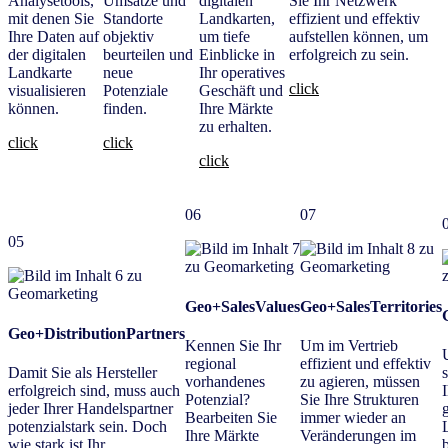
Analysetools,
Umsätze und
digitalen
Sie Ihr Netzwerk
mit denen Sie
Standorte
Landkarten,
effizient und effektiv
Ihre Daten auf
objektiv
um tiefe
aufstellen können, um
der digitalen
beurteilen und
Einblicke in
erfolgreich zu sein.
Landkarte
neue
Ihr operatives
click
visualisieren
Potenziale
Geschäft und
können.
finden.
Ihre Märkte
zu erhalten.
click
click
click
06
07
05
Geo+SalesValues
Geo+SalesTerritories
Geo+DistributionPartners
Kennen Sie Ihr
Um im Vertrieb
regional
effizient und effektiv
Damit Sie als Hersteller
vorhandenes
zu agieren, müssen
erfolgreich sind, muss auch
Potenzial?
Sie Ihre Strukturen
jeder Ihrer Handelspartner
Bearbeiten Sie
immer wieder an
potenzialstark sein. Doch
Ihre Märkte
Veränderungen im
wie stark ist Ihr