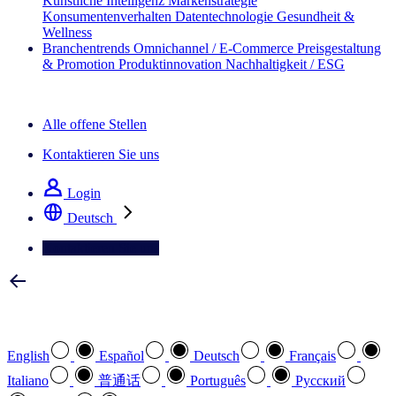
Künstliche Intelligenz
Markenstrategie
Konsumentenverhalten
Datentechnologie
Gesundheit &
Wellness
Branchentrends
Omnichannel / E‑Commerce
Preisgestaltung
& Promotion
Produktinnovation
Nachhaltigkeit / ESG
Der IQ Brief Newsletter: Jetzt anmelden
Alle offene Stellen
Kontaktieren Sie uns
Login
Deutsch
Kontaktieren Sie uns
Wählen Sie Ihre bevorzugte Sprache
English
Español
Deutsch
Français
Italiano
普通话
Português
Pусский