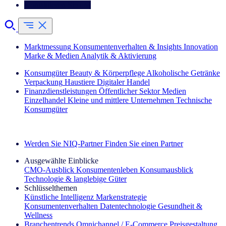
Kontaktieren Sie uns
Marktmessung
Konsumentenverhalten & Insights
Innovation
Marke & Medien
Analytik & Aktivierung
Konsumgüter
Beauty & Körperpflege
Alkoholische Getränke
Verpackung
Haustiere
Digitaler Handel
Finanzdienstleistungen
Öffentlicher Sektor
Medien
Einzelhandel
Kleine und mittlere Unternehmen
Technische
Konsumgüter
Entdecken Sie unsere Erfolgsgeschichten (EN)
Werden Sie NIQ-Partner
Finden Sie einen Partner
Ausgewählte Einblicke
CMO‑Ausblick
Konsumentenleben
Konsumausblick
Technologie & langlebige Güter
Schlüsselthemen
Künstliche Intelligenz
Markenstrategie
Konsumentenverhalten
Datentechnologie
Gesundheit &
Wellness
Branchentrends
Omnichannel / E‑Commerce
Preisgestaltung