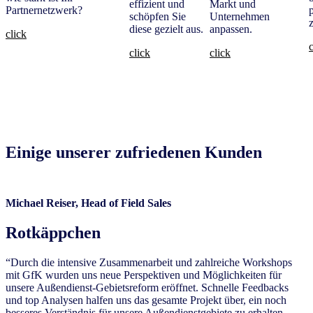
effizient und
Markt und
Partnernetzwerk?
schöpfen Sie
Unternehmen
z
diese gezielt aus.
anpassen.
click
c
click
click
Einige unserer zufriedenen Kunden
Michael Reiser, Head of Field Sales
Rotkäppchen
“Durch die intensive Zusammenarbeit und zahlreiche Workshops
mit GfK wurden uns neue Perspektiven und Möglichkeiten für
unsere Außendienst-Gebietsreform eröffnet. Schnelle Feedbacks
und top Analysen halfen uns das gesamte Projekt über, ein noch
besseres Verständnis für unsere Außendienstgebiete zu erhalten.