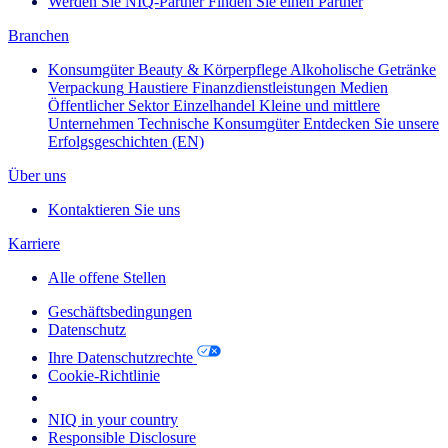
Werden Sie NIQ-Partner
Finden Sie einen Partner
Branchen
Konsumgüter
Beauty & Körperpflege
Alkoholische Getränke
Verpackung
Haustiere
Finanzdienstleistungen
Medien
Öffentlicher Sektor
Einzelhandel
Kleine und mittlere
Unternehmen
Technische Konsumgüter
Entdecken Sie unsere
Erfolgsgeschichten (EN)
Über uns
Kontaktieren Sie uns
Karriere
Alle offene Stellen
Geschäftsbedingungen
Datenschutz
Ihre Datenschutzrechte
Cookie-Richtlinie
Your Cookie Choices
NIQ in your country
Responsible Disclosure