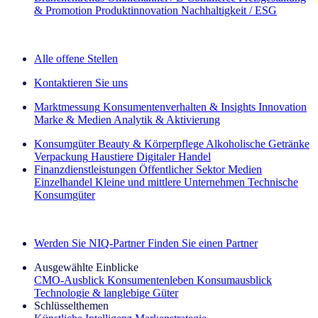
& Promotion
Produktinnovation
Nachhaltigkeit / ESG
Der IQ Brief Newsletter: Jetzt anmelden
Alle offene Stellen
Kontaktieren Sie uns
Marktmessung
Konsumentenverhalten & Insights
Innovation
Marke & Medien
Analytik & Aktivierung
Konsumgüter
Beauty & Körperpflege
Alkoholische Getränke
Verpackung
Haustiere
Digitaler Handel
Finanzdienstleistungen
Öffentlicher Sektor
Medien
Einzelhandel
Kleine und mittlere Unternehmen
Technische
Konsumgüter
Entdecken Sie unsere Erfolgsgeschichten (EN)
Werden Sie NIQ-Partner
Finden Sie einen Partner
Ausgewählte Einblicke
CMO‑Ausblick
Konsumentenleben
Konsumausblick
Technologie & langlebige Güter
Schlüsselthemen