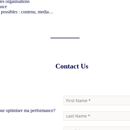
les organisations
ance
e possibles : contenu, media…
Contact Us
Watch the Webinar Recording