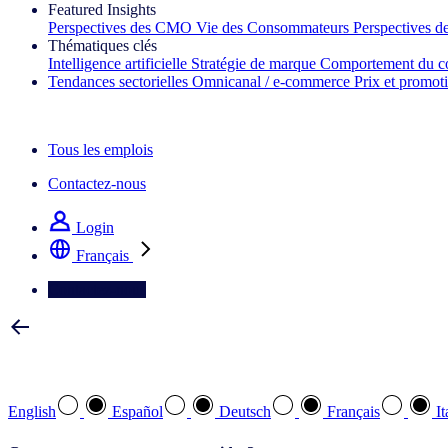
Featured Insights
Perspectives des CMO
Vie des Consommateurs
Perspectives 
Thématiques clés
Intelligence artificielle
Stratégie de marque
Comportement du c
Tendances sectorielles
Omnicanal / e‑commerce
Prix et promot
La lettre d'information IQ Brief : S'inscrire maintenant
Tous les emplois
Contactez-nous
Login
Français
Contactez-nous
Sélectionnez votre langue préférée
English
Español
Deutsch
Français
It