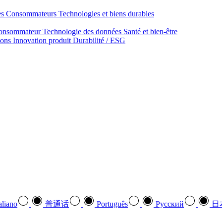
des Consommateurs
Technologies et biens durables
onsommateur
Technologie des données
Santé et bien‑être
ions
Innovation produit
Durabilité / ESG
aliano
普通话
Português
Pусский
日