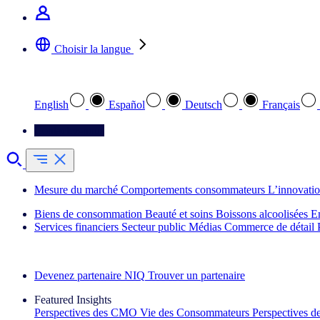
Choisir la langue
Sélectionnez votre langue préférée
English
Español
Deutsch
Français
Contactez-nous
Mesure du marché
Comportements consommateurs
L’innovati
Biens de consommation
Beauté et soins
Boissons alcoolisées
E
Services financiers
Secteur public
Médias
Commerce de détail
Découvrez nos exemples de réussite
Devenez partenaire NIQ
Trouver un partenaire
Featured Insights
Perspectives des CMO
Vie des Consommateurs
Perspectives 