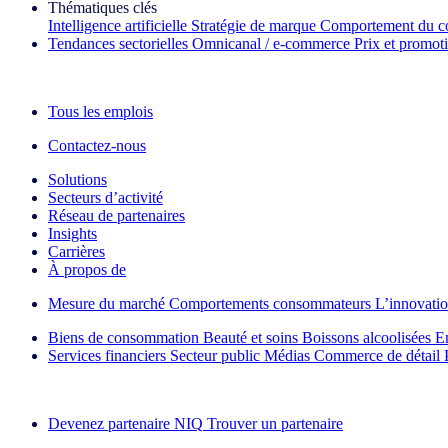
Thématiques clés
Intelligence artificielle
Stratégie de marque
Comportement du c
Tendances sectorielles
Omnicanal / e‑commerce
Prix et promot
La lettre d'information IQ Brief : S'inscrire maintenant
Tous les emplois
Contactez-nous
Solutions
Secteurs d’activité
Réseau de partenaires
Insights
Carrières
À propos de
Mesure du marché
Comportements consommateurs
L’innovati
Biens de consommation
Beauté et soins
Boissons alcoolisées
E
Services financiers
Secteur public
Médias
Commerce de détail
Découvrez nos exemples de réussite
Devenez partenaire NIQ
Trouver un partenaire