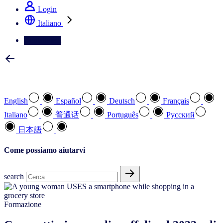
Login
Italiano
Contattateci
Selezionare la lingua preferita
English
Español
Deutsch
Français
Italiano
普通话
Português
Pусский
日本語
Come possiamo aiutarvi
search
Formazione