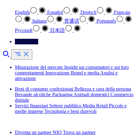
English
Español
Deutsch
Français
Italiano
普通话
Português
Pусский
日本語
Contattateci
Misurazione del mercato
Insight sui consumatori e sui loro
comportamenti
Innovazione
Brand e media
Analisi e
attivazione
Beni di consumo confezionati
Bellezza e cura della persona
Bevande alcoliche
Packaging
Animali domestici
Commercio
digitale
Servizi finanziari
Settore pubblico
Media
Retail
Piccole e
medie imprese
Tecnologia e beni durevoli
Esplora le nostre storie di successo
Diventa un partner NIQ
Trova un partner