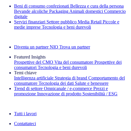
Beni di consumo confezionati
Bellezza e cura della persona
Bevande alcoliche
Packaging
Animali domestici
Commercio
digitale
Servizi finanziari
Settore pubblico
Media
Retail
Piccole e
medie imprese
Tecnologia e beni durevoli
Esplora le nostre storie di successo
Diventa un partner NIQ
Trova un partner
Featured Insights
Prospettive del CMO
Vita del consumatore
Prospettive dei
consumatori
Tecnologia e beni durevoli
Temi chiave
Intelligenza artificiale
Strategia di brand
Comportamento del
consumatore
Tecnologia dei dati
Salute e benessere
Trend di settore
Omnicanale / e‑commerce
Prezzi e
promozione
Innovazione di prodotto
Sostenibilità / ESG
La newsletter IQ Brief: Iscriviti ora
Tutti i lavori
Contattateci