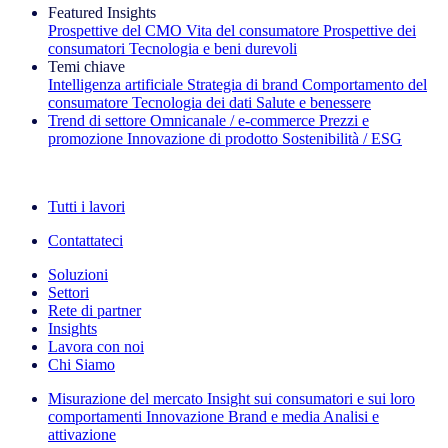
Featured Insights
Prospettive del CMO
Vita del consumatore
Prospettive dei
consumatori
Tecnologia e beni durevoli
Temi chiave
Intelligenza artificiale
Strategia di brand
Comportamento del
consumatore
Tecnologia dei dati
Salute e benessere
Trend di settore
Omnicanale / e‑commerce
Prezzi e
promozione
Innovazione di prodotto
Sostenibilità / ESG
La newsletter IQ Brief: Iscriviti ora
Tutti i lavori
Contattateci
Soluzioni
Settori
Rete di partner
Insights
Lavora con noi
Chi Siamo
Misurazione del mercato
Insight sui consumatori e sui loro
comportamenti
Innovazione
Brand e media
Analisi e
attivazione