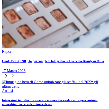
Report
Guida Beauty NIQ: la più completa fotografia del mercato Beauty in Italia
17
Marzo
2026
Analisi
Integratori in Italia: un mercato maturo che evolve – tra prevenzione,
naturalità e ricerca di autorevolezza