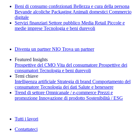
Beni di consumo confezionati
Bellezza e cura della persona
Bevande alcoliche
Packaging
Animali domestici
Commercio
digitale
Servizi finanziari
Settore pubblico
Media
Retail
Piccole e
medie imprese
Tecnologia e beni durevoli
Esplora le nostre storie di successo
Diventa un partner NIQ
Trova un partner
Featured Insights
Prospettive del CMO
Vita del consumatore
Prospettive dei
consumatori
Tecnologia e beni durevoli
Temi chiave
Intelligenza artificiale
Strategia di brand
Comportamento del
consumatore
Tecnologia dei dati
Salute e benessere
Trend di settore
Omnicanale / e‑commerce
Prezzi e
promozione
Innovazione di prodotto
Sostenibilità / ESG
La newsletter IQ Brief: Iscriviti ora
Tutti i lavori
Contattateci