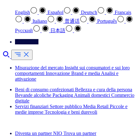
English
Español
Deutsch
Français
Italiano
普通话
Português
Pусский
日本語
Contattateci
Misurazione del mercato
Insight sui consumatori e sui loro
comportamenti
Innovazione
Brand e media
Analisi e
attivazione
Beni di consumo confezionati
Bellezza e cura della persona
Bevande alcoliche
Packaging
Animali domestici
Commercio
digitale
Servizi finanziari
Settore pubblico
Media
Retail
Piccole e
medie imprese
Tecnologia e beni durevoli
Esplora le nostre storie di successo
Diventa un partner NIQ
Trova un partner