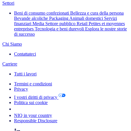
Settori
Beni di consumo confezionati
Bellezza e cura della persona
Bevande alcoliche
Packaging
Animali domestici
Servizi
finanziari
Media
Settore pubblico
Retail
Petites et moyennes
entreprises
Tecnologia e beni durevoli
Esplora le nostre storie
di successo
Chi Siamo
Contattateci
Carriere
Tutti i lavori
Termini e condizioni
Privacy
I vostri diritti di privacy
Politica sui cookie
Your Cookie Choices
NIQ in your country
Responsible Disclosure