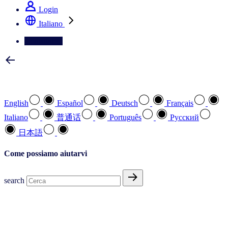
Login
Italiano
Contattateci
Selezionare la lingua preferita
English
Español
Deutsch
Français
Italiano
普通话
Português
Pусский
日本語
Come possiamo aiutarvi
search