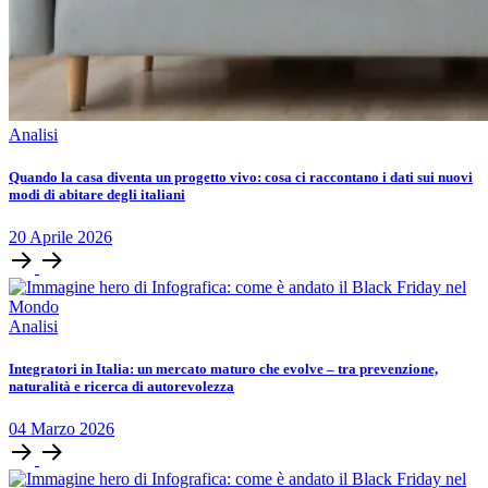
Analisi
Quando la casa diventa un progetto vivo: cosa ci raccontano i dati sui nuovi
modi di abitare degli italiani
20
Aprile
2026
Analisi
Integratori in Italia: un mercato maturo che evolve – tra prevenzione,
naturalità e ricerca di autorevolezza
04
Marzo
2026