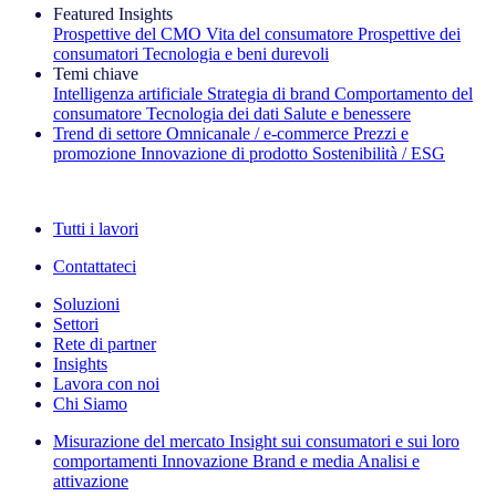
Featured Insights
Prospettive del CMO
Vita del consumatore
Prospettive dei
consumatori
Tecnologia e beni durevoli
Temi chiave
Intelligenza artificiale
Strategia di brand
Comportamento del
consumatore
Tecnologia dei dati
Salute e benessere
Trend di settore
Omnicanale / e‑commerce
Prezzi e
promozione
Innovazione di prodotto
Sostenibilità / ESG
La newsletter IQ Brief: Iscriviti ora
Tutti i lavori
Contattateci
Soluzioni
Settori
Rete di partner
Insights
Lavora con noi
Chi Siamo
Misurazione del mercato
Insight sui consumatori e sui loro
comportamenti
Innovazione
Brand e media
Analisi e
attivazione