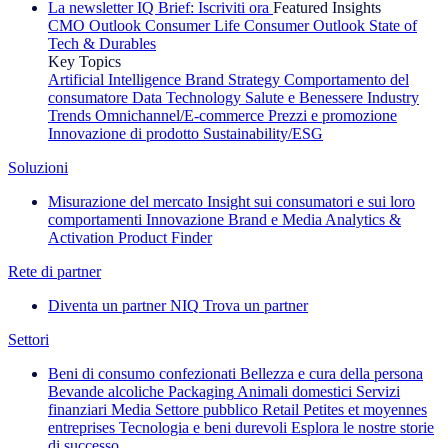
La newsletter IQ Brief: Iscriviti ora
Featured Insights
CMO Outlook
Consumer Life
Consumer Outlook
State of
Tech & Durables
Key Topics
Artificial Intelligence
Brand Strategy
Comportamento del
consumatore
Data Technology
Salute e Benessere
Industry
Trends
Omnichannel/E-commerce
Prezzi e promozione
Innovazione di prodotto
Sustainability/ESG
Soluzioni
Misurazione del mercato
Insight sui consumatori e sui loro
comportamenti
Innovazione
Brand e Media
Analytics &
Activation
Product Finder
Rete di partner
Diventa un partner NIQ
Trova un partner
Settori
Beni di consumo confezionati
Bellezza e cura della persona
Bevande alcoliche
Packaging
Animali domestici
Servizi
finanziari
Media
Settore pubblico
Retail
Petites et moyennes
entreprises
Tecnologia e beni durevoli
Esplora le nostre storie
di successo