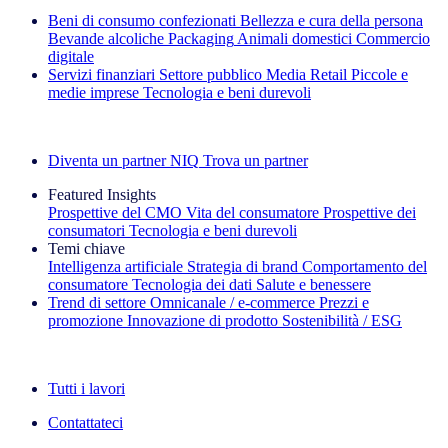
Beni di consumo confezionati
Bellezza e cura della persona
Bevande alcoliche
Packaging
Animali domestici
Commercio
digitale
Servizi finanziari
Settore pubblico
Media
Retail
Piccole e
medie imprese
Tecnologia e beni durevoli
Esplora le nostre storie di successo
Diventa un partner NIQ
Trova un partner
Featured Insights
Prospettive del CMO
Vita del consumatore
Prospettive dei
consumatori
Tecnologia e beni durevoli
Temi chiave
Intelligenza artificiale
Strategia di brand
Comportamento del
consumatore
Tecnologia dei dati
Salute e benessere
Trend di settore
Omnicanale / e‑commerce
Prezzi e
promozione
Innovazione di prodotto
Sostenibilità / ESG
La newsletter IQ Brief: Iscriviti ora
Tutti i lavori
Contattateci