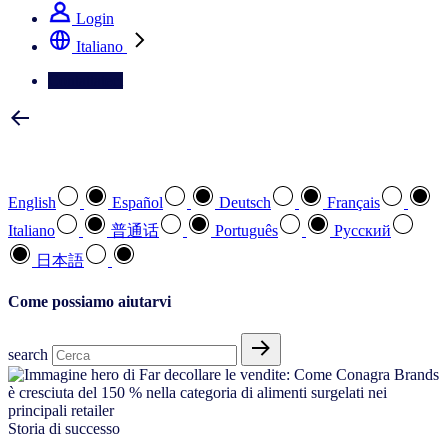
Login
Italiano
Contattateci
Selezionare la lingua preferita
English
Español
Deutsch
Français
Italiano
普通话
Português
Pусский
日本語
Come possiamo aiutarvi
search
Storia di successo