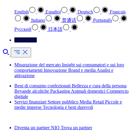
English
Español
Deutsch
Français
Italiano
普通话
Português
Pусский
日本語
Contattateci
Misurazione del mercato
Insight sui consumatori e sui loro
comportamenti
Innovazione
Brand e media
Analisi e
attivazione
Beni di consumo confezionati
Bellezza e cura della persona
Bevande alcoliche
Packaging
Animali domestici
Commercio
digitale
Servizi finanziari
Settore pubblico
Media
Retail
Piccole e
medie imprese
Tecnologia e beni durevoli
Esplora le nostre storie di successo
Diventa un partner NIQ
Trova un partner