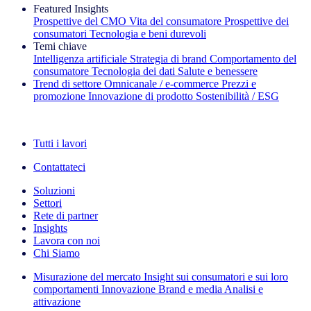
Featured Insights
Prospettive del CMO
Vita del consumatore
Prospettive dei
consumatori
Tecnologia e beni durevoli
Temi chiave
Intelligenza artificiale
Strategia di brand
Comportamento del
consumatore
Tecnologia dei dati
Salute e benessere
Trend di settore
Omnicanale / e‑commerce
Prezzi e
promozione
Innovazione di prodotto
Sostenibilità / ESG
La newsletter IQ Brief: Iscriviti ora
Tutti i lavori
Contattateci
Soluzioni
Settori
Rete di partner
Insights
Lavora con noi
Chi Siamo
Misurazione del mercato
Insight sui consumatori e sui loro
comportamenti
Innovazione
Brand e media
Analisi e
attivazione