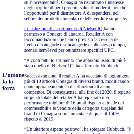
sull’incrementalità, Conagra ha riscontrato l’interesse
degli acquirenti per i prodotti salutari moderni, nonché
l’opportunità per il distributore A di espandersi nel
settore dei prodotti alimentari e delle verdure surgelate.
Le soluzioni di assortimento di NielsenIQ
hanno
permesso a Conagra di aiutare il Retailer A con
raccomandazioni che hanno previsto la crescita del
livello di categorie e subcategorie e, allo stesso tempo,
scenari item-level per ottimizzare specifici UPC.
“A conti fatti, lo strumento che abbiamo usato di più è
stato quello di NielsenIQ”, ha affermato Hubbuch.
L’unione
Successivamente, il retailer A ha accettato di aggiungere
fa la
più di 10 articoli Conagra di diversi brand, modificando
contemporaneamente la distribuzione di alcuni
forza
competitor. Di conseguenza, alla fine del 2020, il reparto
surgelati totale del retailer A ha registrato una
performance migliore di 16 punti rispetto al totale dei
commestibili e le vendite della categoria surgelati del
brand di Conagra sono aumentate di quasi il 150%
rispetto al 2019.
“Un ulteriore aspetto positivo”, ha spiegato Hubbuch, “è