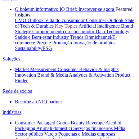
O boletim informativo IQ Brief: Inscrever-se agora
Featured
Insights
CMO Outlook
Vida do consumidor
Consumer Outlook
State
of Tech & Durables
Key Topics
Artificial Intelligence
Brand
Strategy
Comportamento do consumidor
Data Technology
Saúde e Bem-estar
Industry Trends
Omnichannel/E-
commerce
Preço e Promoção
Inovação de produtos
Sustainability/ESG
Soluções
Market Measurement
Consumer Behavior & Insights
Innovation
Brand & Media
Analytics & Activation
Product
Finder
Rede de sócios
Become an NIQ partner
Indústrias
Consumer Packaged Goods
Beauty
Beverage Alcohol
Packaging
Animali domestici
Serviços financeiros
Mídia
Sector público
Varejo
Pequenas e Médias empresas