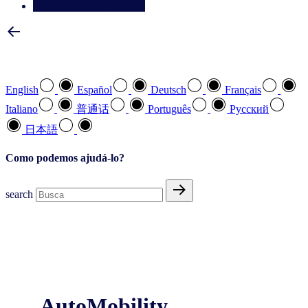
Entre em contato conosco
Selecione a sua língua preferida
English
Español
Deutsch
Français
Italiano
普通话
Português
Pусский
日本語
Como podemos ajudá-lo?
search
AutoMobility