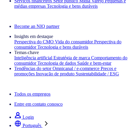
Serviços financeiros
Setor público
Mídia
Varejo
Pequenas e
médias empresas
Tecnologia e bens duráveis
Explore nossos cases de sucesso
Become an NIQ partner
Insights em destaque
Perspectiva do CMO
Vida do consumidor
Perspectiva do
consumidor
Tecnologia e bens duráveis
Temas‑chave
Inteligência artificial
Estratégia de marca
Comportamento do
consumidor
Tecnologia de dados
Saúde e bem‑estar
Tendências do setor
Omnicanal / e‑commerce
Preços e
promoções
Inovação de produto
Sustentabilidade / ESG
A newsletter IQ Brief: Inscreva‑se agora
Todos os empregos
Entre em contato conosco
Login
Português