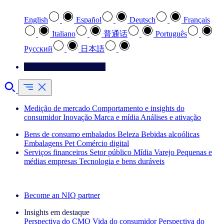
English
Español
Deutsch
Français
Italiano
普通话
Português
Pусский
日本語
Entre em contato conosco
Medição de mercado
Comportamento e insights do
consumidor
Inovação
Marca e mídia
Análises e ativação
Bens de consumo embalados
Beleza
Bebidas alcoólicas
Embalagens
Pet
Comércio digital
Serviços financeiros
Setor público
Mídia
Varejo
Pequenas e
médias empresas
Tecnologia e bens duráveis
Explore nossos cases de sucesso
Become an NIQ partner
Insights em destaque
Perspectiva do CMO
Vida do consumidor
Perspectiva do