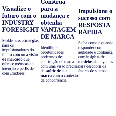
Construa
Visualize o
para a
Impulsione o
futuro com o
mudança e
sucesso com
INDUSTRY
obtenha
RESPOSTA
FORESIGHT
VANTAGEM
RÁPIDA
DE MARCA
Molde suas estratégias
Saiba como e quando
para os
Identifique
responder com
impulsionadores do
oportunidades
agilidade e confiança
futuro com uma
visão
poderosas de
com
insights de
de mercado
que
construção de marca
modelos
abrangentes
oferece métricas de
com uma visão precisa
para descobrir os
intenção e perfis de
da
saúde de
sua
fatores de sucesso.
consumidores.
marca
com o contexto
da concorrência.