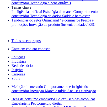
consumidor
Tecnologia e bens duráveis
Temas‑chave
Inteligência artificial
Estratégia de marca
Comportamento do
consumidor
Tecnologia de dados
Saúde e bem‑estar
Tendências do setor
Omnicanal / e‑commerce
Preços e
promoções
Inovação de produto
Sustentabilidade / ESG
A newsletter IQ Brief: Inscreva‑se agora
Todos os empregos
Entre em contato conosco
Soluções
Indústrias
Rede de sócios
Insights
Carreiras
Sobre
Medição de mercado
Comportamento e insights do
consumidor
Inovação
Marca e mídia
Análises e ativação
Bens de consumo embalados
Beleza
Bebidas alcoólicas
Embalagens
Pet
Comércio digital