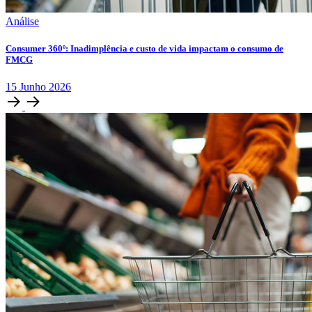
Análise
Consumer 360º: Inadimplência e custo de vida impactam o consumo de
FMCG
15
Junho
2026