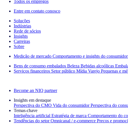
Todos os empregos
Entre em contato conosco
Soluções
Indústrias
Rede de sócios
Insights
Carreiras
Sobre
Medição de mercado
Comportamento e insights do consumidor
Bens de consumo embalados
Beleza
Bebidas alcoólicas
Embal
Serviços financeiros
Setor público
Mídia
Varejo
Pequenas e mé
Explore nossos cases de sucesso
Become an NIQ partner
Insights em destaque
Perspectiva do CMO
Vida do consumidor
Perspectiva do cons
Temas‑chave
Inteligência artificial
Estratégia de marca
Comportamento do co
Tendências do setor
Omnicanal / e‑commerce
Preços e promoç