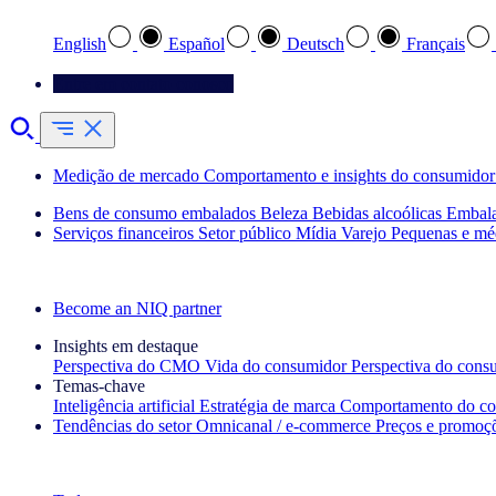
English
Español
Deutsch
Français
Entre em contato conosco
Medição de mercado
Comportamento e insights do consumidor
Bens de consumo embalados
Beleza
Bebidas alcoólicas
Embal
Serviços financeiros
Setor público
Mídia
Varejo
Pequenas e mé
Explore nossos cases de sucesso
Become an NIQ partner
Insights em destaque
Perspectiva do CMO
Vida do consumidor
Perspectiva do cons
Temas‑chave
Inteligência artificial
Estratégia de marca
Comportamento do co
Tendências do setor
Omnicanal / e‑commerce
Preços e promoç
A newsletter IQ Brief: Inscreva‑se agora