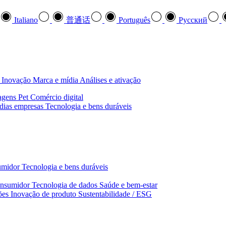
Italiano
普通话
Português
Pусский
Inovação
Marca e mídia
Análises e ativação
agens
Pet
Comércio digital
dias empresas
Tecnologia e bens duráveis
umidor
Tecnologia e bens duráveis
nsumidor
Tecnologia de dados
Saúde e bem‑estar
ões
Inovação de produto
Sustentabilidade / ESG