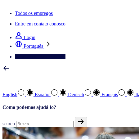
A newsletter IQ Brief: Inscreva‑se agora
Todos os empregos
Entre em contato conosco
Login
Português
Entre em contato conosco
Selecione a sua língua preferida
English
Español
Deutsch
Français
It
Como podemos ajudá-lo?
search