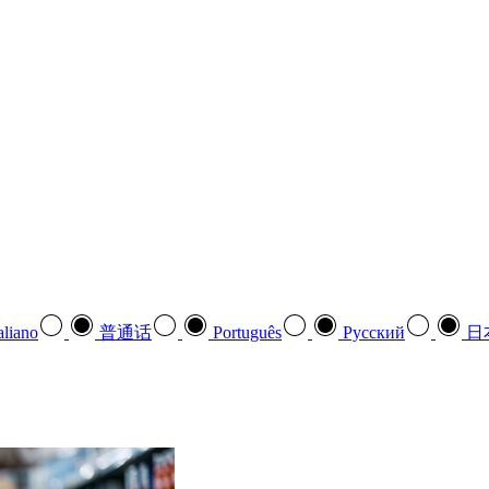
aliano
普通话
Português
Pусский
日