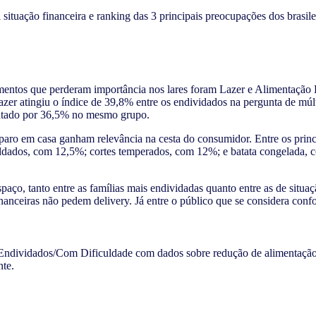
mentos que perderam importância nos lares foram Lazer e Alimentação F
er atingiu o índice de 39,8% entre os endividados na pergunta de múlti
ontado por 36,5% no mesmo grupo.
aro em casa ganham relevância na cesta do consumidor. Entre os princip
ados, com 12,5%; cortes temperados, com 12%; e batata congelada, co
spaço, tanto entre as famílias mais endividadas quanto entre as de situ
nanceiras não pedem delivery. Já entre o público que se considera confo