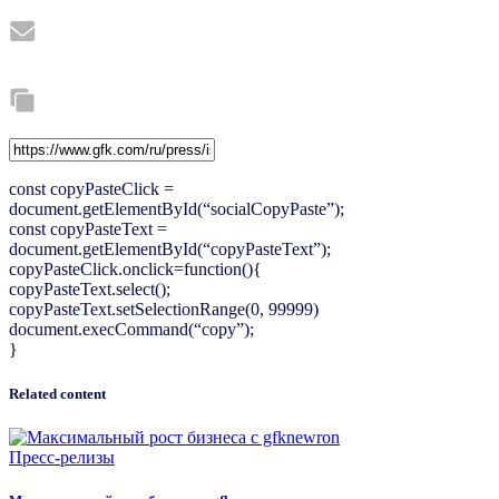
const copyPasteClick =
document.getElementById(“socialCopyPaste”);
const copyPasteText =
document.getElementById(“copyPasteText”);
copyPasteClick.onclick=function(){
copyPasteText.select();
copyPasteText.setSelectionRange(0, 99999)
document.execCommand(“copy”);
}
Related content
Пресс-релизы