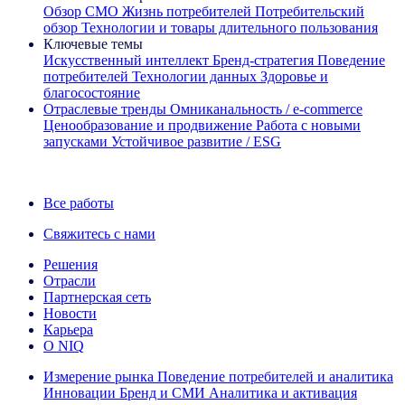
Обзор CMO
Жизнь потребителей
Потребительский
обзор
Технологии и товары длительного пользования
Ключевые темы
Искусственный интеллект
Бренд‑стратегия
Поведение
потребителей
Технологии данных
Здоровье и
благосостояние
Отраслевые тренды
Омниканальность / e‑commerce
Ценообразование и продвижение
Работа с новыми
запусками
Устойчивое развитие / ESG
Информационная рассылка IQ Brief: Подпишитесь сейчас
Все работы
Свяжитесь с нами
Решения
Отрасли
Партнерская сеть
Новости
Карьера
О NIQ
Измерение рынка
Поведение потребителей и аналитика
Инновации
Бренд и СМИ
Аналитика и активация