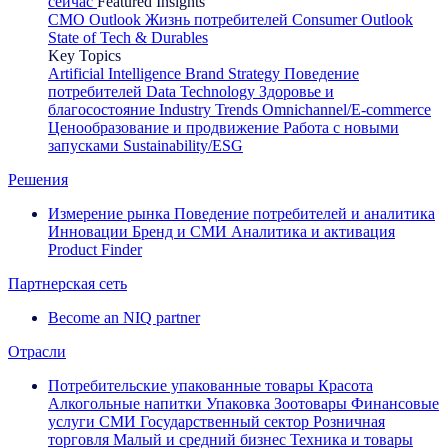
сейчас
Featured Insights
CMO Outlook
Жизнь потребителей
Consumer Outlook
State of Tech & Durables
Key Topics
Artificial Intelligence
Brand Strategy
Поведение
потребителей
Data Technology
Здоровье и
благосостояние
Industry Trends
Omnichannel/E-commerce
Ценообразование и продвижение
Работа с новыми
запусками
Sustainability/ESG
Решения
Измерение рынка
Поведение потребителей и аналитика
Инновации
Бренд и СМИ
Аналитика и активация
Product Finder
Партнерская сеть
Become an NIQ partner
Отрасли
Потребительские упакованные товары
Красота
Алкогольные напитки
Упаковка
Зоотовары
Финансовые
услуги
СМИ
Государственный сектор
Розничная
торговля
Малый и средний бизнес
Техника и товары