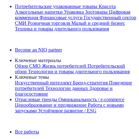
Потребительские упакованные товары
Красота
Алкогольные напитки
Упаковка
Зоотовары
Цифровая
коммерция
Финансовые услуги
Государственный сектор
СМИ
Розничная торговля
Малый и средний бизнес
Техника и товары длительного пользования
Ознакомьтесь с нашими историями успеха
Become an NIQ partner
Ключевые материалы
Обзор CMO
Жизнь потребителей
Потребительский
обзор
Технологии и товары длительного пользования
Ключевые темы
Искусственный интеллект
Бренд‑стратегия
Поведение
потребителей
Технологии данных
Здоровье и
благосостояние
Отраслевые тренды
Омниканальность / e‑commerce
Ценообразование и продвижение
Работа с новыми
запусками
Устойчивое развитие / ESG
Информационная рассылка IQ Brief: Подпишитесь сейчас
Все работы