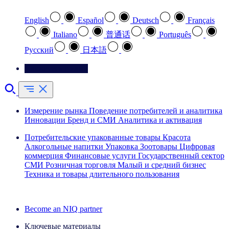
English
Español
Deutsch
Français
Italiano
普通话
Português
Pусский
日本語
Свяжитесь с нами
Измерение рынка
Поведение потребителей и аналитика
Инновации
Бренд и СМИ
Аналитика и активация
Потребительские упакованные товары
Красота
Алкогольные напитки
Упаковка
Зоотовары
Цифровая
коммерция
Финансовые услуги
Государственный сектор
СМИ
Розничная торговля
Малый и средний бизнес
Техника и товары длительного пользования
Ознакомьтесь с нашими историями успеха
Become an NIQ partner
Ключевые материалы