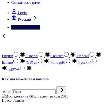
Свяжитесь с нами
Login
Pусский
Свяжитесь с нами
Выберите предпочтительный язык
English
Español
Deutsch
Français
Italiano
普通话
Português
Pусский
日本語
Как мы можем вам помочь
search
Пресс-релизы