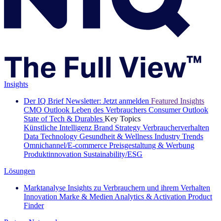
Insights
Der IQ Brief Newsletter: Jetzt anmelden
Featured Insights
CMO Outlook
Leben des Verbrauchers
Consumer Outlook
State of Tech & Durables
Key Topics
Künstliche Intelligenz
Brand Strategy
Verbraucherverhalten
Data Technology
Gesundheit & Wellness
Industry Trends
Omnichannel/E-commerce
Preisgestaltung & Werbung
Produktinnovation
Sustainability/ESG
Lösungen
Marktanalyse
Insights zu Verbrauchern und ihrem Verhalten
Innovation
Marke & Medien
Analytics & Activation
Product
Finder