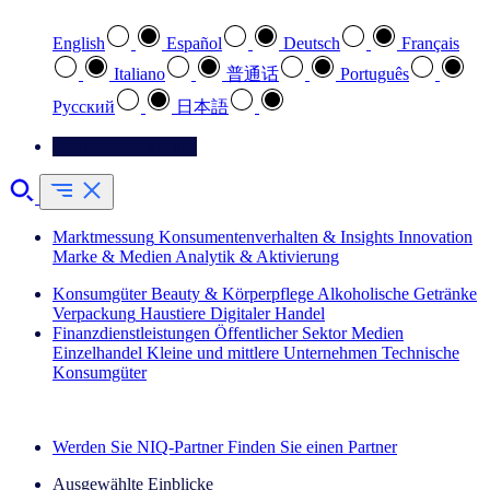
English
Español
Deutsch
Français
Italiano
普通话
Português
Pусский
日本語
Kontaktieren Sie uns
Marktmessung
Konsumentenverhalten & Insights
Innovation
Marke & Medien
Analytik & Aktivierung
Konsumgüter
Beauty & Körperpflege
Alkoholische Getränke
Verpackung
Haustiere
Digitaler Handel
Finanzdienstleistungen
Öffentlicher Sektor
Medien
Einzelhandel
Kleine und mittlere Unternehmen
Technische
Konsumgüter
Entdecken Sie unsere Erfolgsgeschichten (EN)
Werden Sie NIQ-Partner
Finden Sie einen Partner
Ausgewählte Einblicke