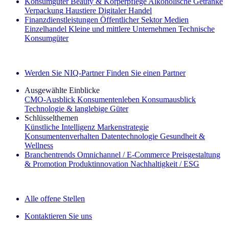
Konsumgüter
Beauty & Körperpflege
Alkoholische Getränke
Verpackung
Haustiere
Digitaler Handel
Finanzdienstleistungen
Öffentlicher Sektor
Medien
Einzelhandel
Kleine und mittlere Unternehmen
Technische
Konsumgüter
Entdecken Sie unsere Erfolgsgeschichten (EN)
Werden Sie NIQ-Partner
Finden Sie einen Partner
Ausgewählte Einblicke
CMO‑Ausblick
Konsumentenleben
Konsumausblick
Technologie & langlebige Güter
Schlüsselthemen
Künstliche Intelligenz
Markenstrategie
Konsumentenverhalten
Datentechnologie
Gesundheit &
Wellness
Branchentrends
Omnichannel / E‑Commerce
Preisgestaltung
& Promotion
Produktinnovation
Nachhaltigkeit / ESG
Der IQ Brief Newsletter: Jetzt anmelden
Alle offene Stellen
Kontaktieren Sie uns