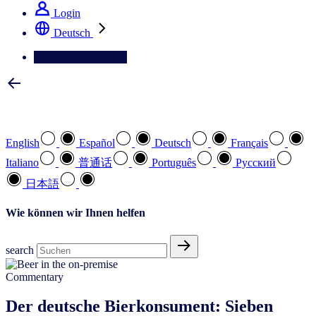
Login
Deutsch
Kontaktieren Sie uns
Wählen Sie Ihre bevorzugte Sprache
English
Español
Deutsch
Français
Italiano
普通话
Português
Pусский
日本語
Wie können wir Ihnen helfen
search
Commentary
Der deutsche Bierkonsument: Sieben