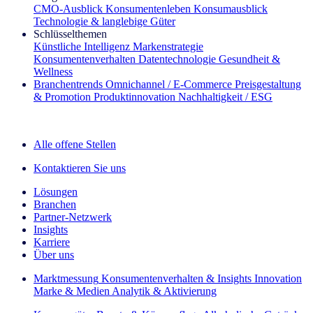
CMO‑Ausblick
Konsumentenleben
Konsumausblick
Technologie & langlebige Güter
Schlüsselthemen
Künstliche Intelligenz
Markenstrategie
Konsumentenverhalten
Datentechnologie
Gesundheit &
Wellness
Branchentrends
Omnichannel / E‑Commerce
Preisgestaltung
& Promotion
Produktinnovation
Nachhaltigkeit / ESG
Der IQ Brief Newsletter: Jetzt anmelden
Alle offene Stellen
Kontaktieren Sie uns
Lösungen
Branchen
Partner-Netzwerk
Insights
Karriere
Über uns
Marktmessung
Konsumentenverhalten & Insights
Innovation
Marke & Medien
Analytik & Aktivierung