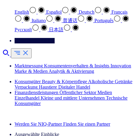
English
Español
Deutsch
Français
Italiano
普通话
Português
Pусский
日本語
Kontaktieren Sie uns
Marktmessung
Konsumentenverhalten & Insights
Innovation
Marke & Medien
Analytik & Aktivierung
Konsumgüter
Beauty & Körperpflege
Alkoholische Getränke
Verpackung
Haustiere
Digitaler Handel
Finanzdienstleistungen
Öffentlicher Sektor
Medien
Einzelhandel
Kleine und mittlere Unternehmen
Technische
Konsumgüter
Entdecken Sie unsere Erfolgsgeschichten (EN)
Werden Sie NIQ-Partner
Finden Sie einen Partner
Ausgewählte Einblicke