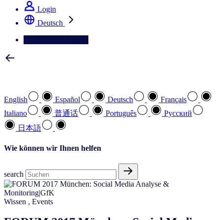
Login
Deutsch
Kontaktieren Sie uns
Wählen Sie Ihre bevorzugte Sprache
English
Español
Deutsch
Français
Italiano
普通话
Português
Pусский
日本語
Wie können wir Ihnen helfen
search
Wissen
,
Events