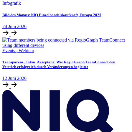
Infografik
Bild des Monats: NIQ Einzelhandelskaufkraft, Europa 2025
24
Juni
2026
Events
,
Webinar
Transparenz, Fokus, Akzeptanz: Wie RegioGraph TeamConnect den
Vertrieb erfolgreich durch Veränderungen begleitet
12
Juni
2026