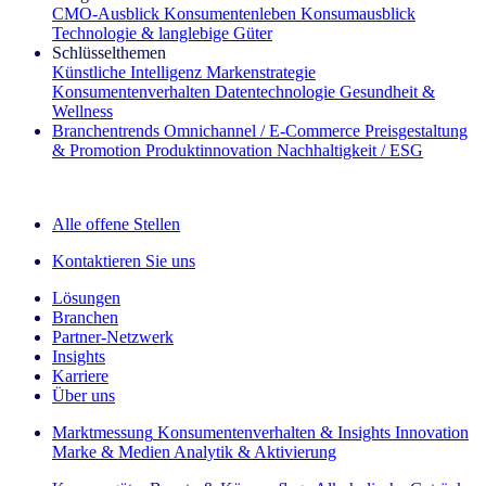
CMO‑Ausblick
Konsumentenleben
Konsumausblick
Technologie & langlebige Güter
Schlüsselthemen
Künstliche Intelligenz
Markenstrategie
Konsumentenverhalten
Datentechnologie
Gesundheit &
Wellness
Branchentrends
Omnichannel / E‑Commerce
Preisgestaltung
& Promotion
Produktinnovation
Nachhaltigkeit / ESG
Der IQ Brief Newsletter: Jetzt anmelden
Alle offene Stellen
Kontaktieren Sie uns
Lösungen
Branchen
Partner-Netzwerk
Insights
Karriere
Über uns
Marktmessung
Konsumentenverhalten & Insights
Innovation
Marke & Medien
Analytik & Aktivierung