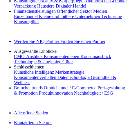
Konsumgüter
Beauty & Körperpflege
Alkoholische Getränke
Verpackung
Haustiere
Digitaler Handel
Finanzdienstleistungen
Öffentlicher Sektor
Medien
Einzelhandel
Kleine und mittlere Unternehmen
Technische
Konsumgüter
Entdecken Sie unsere Erfolgsgeschichten (EN)
Werden Sie NIQ-Partner
Finden Sie einen Partner
Ausgewählte Einblicke
CMO‑Ausblick
Konsumentenleben
Konsumausblick
Technologie & langlebige Güter
Schlüsselthemen
Künstliche Intelligenz
Markenstrategie
Konsumentenverhalten
Datentechnologie
Gesundheit &
Wellness
Branchentrends
Omnichannel / E‑Commerce
Preisgestaltung
& Promotion
Produktinnovation
Nachhaltigkeit / ESG
Der IQ Brief Newsletter: Jetzt anmelden
Alle offene Stellen
Kontaktieren Sie uns