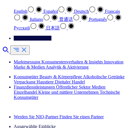
English
Español
Deutsch
Français
Italiano
普通话
Português
Pусский
日本語
Kontaktieren Sie uns
Marktmessung
Konsumentenverhalten & Insights
Innovation
Marke & Medien
Analytik & Aktivierung
Konsumgüter
Beauty & Körperpflege
Alkoholische Getränke
Verpackung
Haustiere
Digitaler Handel
Finanzdienstleistungen
Öffentlicher Sektor
Medien
Einzelhandel
Kleine und mittlere Unternehmen
Technische
Konsumgüter
Entdecken Sie unsere Erfolgsgeschichten (EN)
Werden Sie NIQ-Partner
Finden Sie einen Partner
Ausgewählte Einblicke