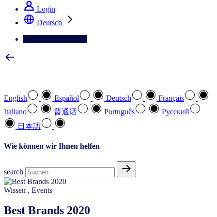
Login
Deutsch
Kontaktieren Sie uns
Wählen Sie Ihre bevorzugte Sprache
English
Español
Deutsch
Français
Italiano
普通话
Português
Pусский
日本語
Wie können wir Ihnen helfen
search
Wissen
,
Events
Best Brands 2020