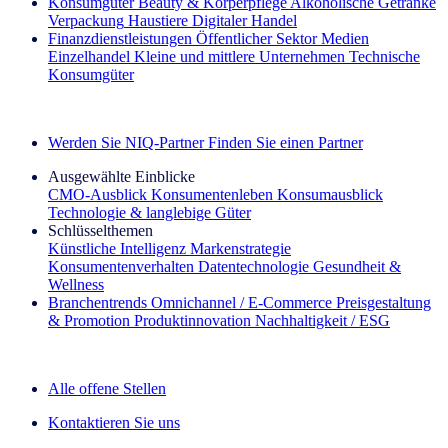
Konsumgüter
Beauty & Körperpflege
Alkoholische Getränke
Verpackung
Haustiere
Digitaler Handel
Finanzdienstleistungen
Öffentlicher Sektor
Medien
Einzelhandel
Kleine und mittlere Unternehmen
Technische
Konsumgüter
Entdecken Sie unsere Erfolgsgeschichten (EN)
Werden Sie NIQ-Partner
Finden Sie einen Partner
Ausgewählte Einblicke
CMO‑Ausblick
Konsumentenleben
Konsumausblick
Technologie & langlebige Güter
Schlüsselthemen
Künstliche Intelligenz
Markenstrategie
Konsumentenverhalten
Datentechnologie
Gesundheit &
Wellness
Branchentrends
Omnichannel / E‑Commerce
Preisgestaltung
& Promotion
Produktinnovation
Nachhaltigkeit / ESG
Der IQ Brief Newsletter: Jetzt anmelden
Alle offene Stellen
Kontaktieren Sie uns