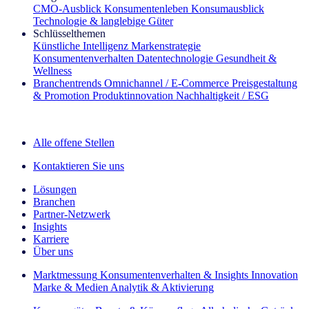
CMO‑Ausblick
Konsumentenleben
Konsumausblick
Technologie & langlebige Güter
Schlüsselthemen
Künstliche Intelligenz
Markenstrategie
Konsumentenverhalten
Datentechnologie
Gesundheit &
Wellness
Branchentrends
Omnichannel / E‑Commerce
Preisgestaltung
& Promotion
Produktinnovation
Nachhaltigkeit / ESG
Der IQ Brief Newsletter: Jetzt anmelden
Alle offene Stellen
Kontaktieren Sie uns
Lösungen
Branchen
Partner-Netzwerk
Insights
Karriere
Über uns
Marktmessung
Konsumentenverhalten & Insights
Innovation
Marke & Medien
Analytik & Aktivierung