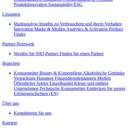
Produktinnovation
Sustainability/ESG
Lösungen
Marktanalyse
Insights zu Verbrauchern und ihrem Verhalten
Innovation
Marke & Medien
Analytics & Activation
Product
Finder
Partner-Netzwerk
Werden Sie NIQ-Partner
Finden Sie einen Partner
Branchen
Konsumgüter
Beauty & Körperpflege
Alkoholische Getränke
Verpackung
Haustiere
Finanzdienstleistungen
Medien
Öffentlicher Sektor
Einzelhandel
Kleine und mittlere
Unternehmen
Technische Konsumgüter
Entdecken Sie unsere
Erfolgsgeschichten (EN)
Über uns
Kontaktieren Sie uns
Karriere