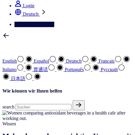
Login
Deutsch
Kontaktieren Sie uns
Wählen Sie Ihre bevorzugte Sprache
English
Español
Deutsch
Français
Italiano
普通话
Português
Pусский
日本語
Wie können wir Ihnen helfen
search
Wissen