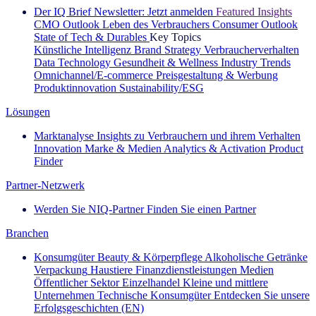
Der IQ Brief Newsletter: Jetzt anmelden
Featured Insights
CMO Outlook
Leben des Verbrauchers
Consumer Outlook
State of Tech & Durables
Key Topics
Künstliche Intelligenz
Brand Strategy
Verbraucherverhalten
Data Technology
Gesundheit & Wellness
Industry Trends
Omnichannel/E-commerce
Preisgestaltung & Werbung
Produktinnovation
Sustainability/ESG
Lösungen
Marktanalyse
Insights zu Verbrauchern und ihrem Verhalten
Innovation
Marke & Medien
Analytics & Activation
Product
Finder
Partner-Netzwerk
Werden Sie NIQ-Partner
Finden Sie einen Partner
Branchen
Konsumgüter
Beauty & Körperpflege
Alkoholische Getränke
Verpackung
Haustiere
Finanzdienstleistungen
Medien
Öffentlicher Sektor
Einzelhandel
Kleine und mittlere
Unternehmen
Technische Konsumgüter
Entdecken Sie unsere
Erfolgsgeschichten (EN)