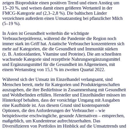
zeigen Bioprodukte einen positiven Trend und einen Anstieg um
15–20 %, und weisen damit einen größeren Wertanteil in der
FMCG-Kategorie auf (2,3–2,8 %). Die baltischen Länder
verzeichnen außerdem einen Umsatzanstieg bei pflanzlicher Milch
(5–19 %).
In Asien ist Gesundheit weiterhin die wichtigste
Verbraucherpräferenz, während die Pandemie die Region noch
immer stark im Griff hat. Asiatische Verbraucher konzentrieren sich
mehr auf Kategorien, die die Gesundheit und Immunität stärken
(z. B. Antioxidantien, Vitamine und Proteine). Die am schnellsten
wachsende Kategorie sind rezeptfreie Nahrungsergänzungsmittel
und Ergänzungsmittel für die Gesundheit im Allgemeinen, mit
einem Wertanstieg von 15,1 % im zweiten Quartal 2022.
Während sich der Umsatz im Einzelhandel verlangsamt, sind
Menschen bereit, mehr für Kategorien und Produkteigenschaften
auszugeben, die ihre Bedürfnisse in Zusammenhang mit Gesundheit
und Wohlbefinden erfüllen. Hersteller und Einzelhändler müssen im
Hinterkopf behalten, dass der vorsichtige Umgang mit Ausgaben
eine Kaufhürde ist. Aus diesem Grund sind kostensparende
Optionen, die den Anforderungen der Verbraucher – wie
beispielsweise erschwingliche, gesunde Alternativen – entsprechen,
maßgeblich, um Kundentreue aufrechtzuerhalten. Das
Diversifizieren von Portfolios im Hinblick auf die Umsatztrends und