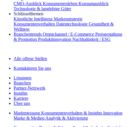
CMO‑Ausblick
Konsumentenleben
Konsumausblick
Technologie & langlebige Güter
Schlüsselthemen
Künstliche Intelligenz
Markenstrategie
Konsumentenverhalten
Datentechnologie
Gesundheit &
Wellness
Branchentrends
Omnichannel / E‑Commerce
Preisgestaltung
& Promotion
Produktinnovation
Nachhaltigkeit / ESG
Der IQ Brief Newsletter: Jetzt anmelden
Alle offene Stellen
Kontaktieren Sie uns
Lösungen
Branchen
Partner-Netzwerk
Insights
Karriere
Über uns
Marktmessung
Konsumentenverhalten & Insights
Innovation
Marke & Medien
Analytik & Aktivierung