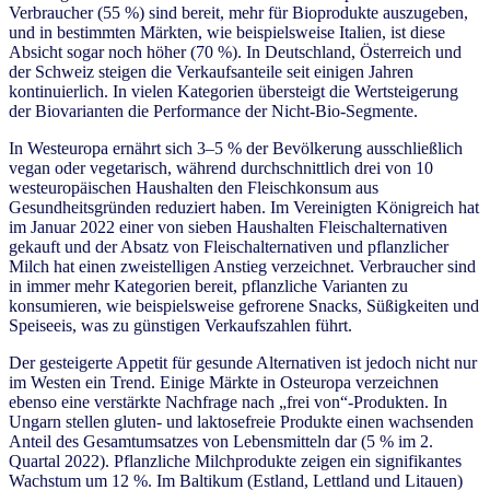
Verbraucher (55 %) sind bereit, mehr für Bioprodukte auszugeben,
und in bestimmten Märkten, wie beispielsweise Italien, ist diese
Absicht sogar noch höher (70 %). In Deutschland, Österreich und
der Schweiz steigen die Verkaufsanteile seit einigen Jahren
kontinuierlich. In vielen Kategorien übersteigt die Wertsteigerung
der Biovarianten die Performance der Nicht-Bio-Segmente.
In Westeuropa ernährt sich 3–5 % der Bevölkerung ausschließlich
vegan oder vegetarisch, während durchschnittlich drei von 10
westeuropäischen Haushalten den Fleischkonsum aus
Gesundheitsgründen reduziert haben. Im Vereinigten Königreich hat
im Januar 2022 einer von sieben Haushalten Fleischalternativen
gekauft und der Absatz von Fleischalternativen und pflanzlicher
Milch hat einen zweistelligen Anstieg verzeichnet. Verbraucher sind
in immer mehr Kategorien bereit, pflanzliche Varianten zu
konsumieren, wie beispielsweise gefrorene Snacks, Süßigkeiten und
Speiseeis, was zu günstigen Verkaufszahlen führt.
Der gesteigerte Appetit für gesunde Alternativen ist jedoch nicht nur
im Westen ein Trend. Einige Märkte in Osteuropa verzeichnen
ebenso eine verstärkte Nachfrage nach „frei von“-Produkten. In
Ungarn stellen gluten- und laktosefreie Produkte einen wachsenden
Anteil des Gesamtumsatzes von Lebensmitteln dar (5 % im 2.
Quartal 2022). Pflanzliche Milchprodukte zeigen ein signifikantes
Wachstum um 12 %. Im Baltikum (Estland, Lettland und Litauen)