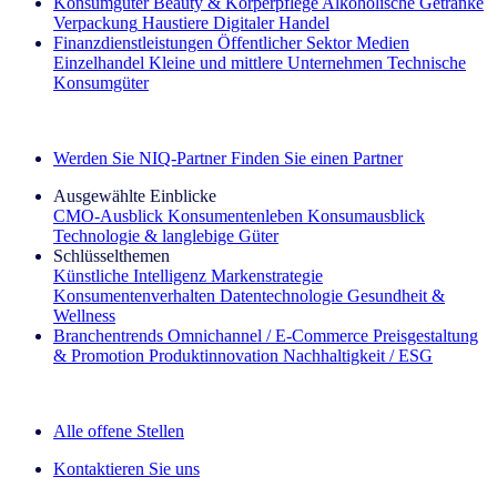
Konsumgüter
Beauty & Körperpflege
Alkoholische Getränke
Verpackung
Haustiere
Digitaler Handel
Finanzdienstleistungen
Öffentlicher Sektor
Medien
Einzelhandel
Kleine und mittlere Unternehmen
Technische
Konsumgüter
Entdecken Sie unsere Erfolgsgeschichten (EN)
Werden Sie NIQ-Partner
Finden Sie einen Partner
Ausgewählte Einblicke
CMO‑Ausblick
Konsumentenleben
Konsumausblick
Technologie & langlebige Güter
Schlüsselthemen
Künstliche Intelligenz
Markenstrategie
Konsumentenverhalten
Datentechnologie
Gesundheit &
Wellness
Branchentrends
Omnichannel / E‑Commerce
Preisgestaltung
& Promotion
Produktinnovation
Nachhaltigkeit / ESG
Der IQ Brief Newsletter: Jetzt anmelden
Alle offene Stellen
Kontaktieren Sie uns