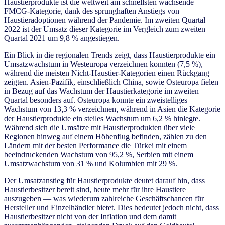
Haustierprodukte ist die weltweit am schnellsten wachsende
FMCG-Kategorie, dank des sprunghaften Anstiegs von
Haustieradoptionen während der Pandemie. Im zweiten Quartal
2022 ist der Umsatz dieser Kategorie im Vergleich zum zweiten
Quartal 2021 um 9,8 % angestiegen.
Ein Blick in die regionalen Trends zeigt, dass Haustierprodukte ein
Umsatzwachstum in Westeuropa verzeichnen konnten (7,5 %),
während die meisten Nicht-Haustier-Kategorien einen Rückgang
zeigten. Asien-Pazifik, einschließlich China, sowie Osteuropa fielen
in Bezug auf das Wachstum der Haustierkategorie im zweiten
Quartal besonders auf. Osteuropa konnte ein zweistelliges
Wachstum von 13,3 % verzeichnen, während in Asien die Kategorie
der Haustierprodukte ein steiles Wachstum um 6,2 % hinlegte.
Während sich die Umsätze mit Haustierprodukten über viele
Regionen hinweg auf einem Höhenflug befinden, zählen zu den
Ländern mit der besten Performance die Türkei mit einem
beeindruckenden Wachstum von 95,2 %, Serbien mit einem
Umsatzwachstum von 31 % und Kolumbien mit 29 %.
Der Umsatzanstieg für Haustierprodukte deutet darauf hin, dass
Haustierbesitzer bereit sind, heute mehr für ihre Haustiere
auszugeben — was wiederum zahlreiche Geschäftschancen für
Hersteller und Einzelhändler bietet. Dies bedeutet jedoch nicht, dass
Haustierbesitzer nicht von der Inflation und dem damit