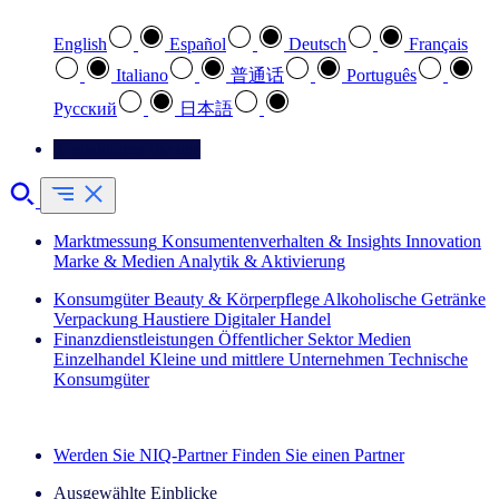
English
Español
Deutsch
Français
Italiano
普通话
Português
Pусский
日本語
Kontaktieren Sie uns
Marktmessung
Konsumentenverhalten & Insights
Innovation
Marke & Medien
Analytik & Aktivierung
Konsumgüter
Beauty & Körperpflege
Alkoholische Getränke
Verpackung
Haustiere
Digitaler Handel
Finanzdienstleistungen
Öffentlicher Sektor
Medien
Einzelhandel
Kleine und mittlere Unternehmen
Technische
Konsumgüter
Entdecken Sie unsere Erfolgsgeschichten (EN)
Werden Sie NIQ-Partner
Finden Sie einen Partner
Ausgewählte Einblicke