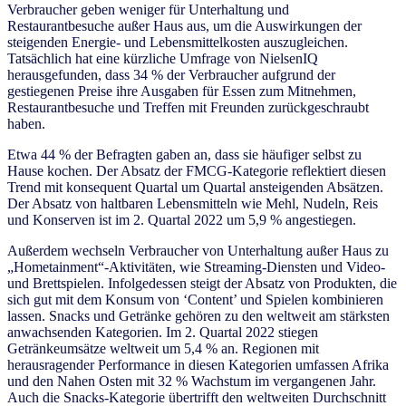
Verbraucher geben weniger für Unterhaltung und
Restaurantbesuche außer Haus aus, um die Auswirkungen der
steigenden Energie- und Lebensmittelkosten auszugleichen.
Tatsächlich hat eine kürzliche Umfrage von NielsenIQ
herausgefunden, dass 34 % der Verbraucher aufgrund der
gestiegenen Preise ihre Ausgaben für Essen zum Mitnehmen,
Restaurantbesuche und Treffen mit Freunden zurückgeschraubt
haben.
Etwa 44 % der Befragten gaben an, dass sie häufiger selbst zu
Hause kochen. Der Absatz der FMCG-Kategorie reflektiert diesen
Trend mit konsequent Quartal um Quartal ansteigenden Absätzen.
Der Absatz von haltbaren Lebensmitteln wie Mehl, Nudeln, Reis
und Konserven ist im 2. Quartal 2022 um 5,9 % angestiegen.
Außerdem wechseln Verbraucher von Unterhaltung außer Haus zu
„Hometainment“-Aktivitäten, wie Streaming-Diensten und Video-
und Brettspielen. Infolgedessen steigt der Absatz von Produkten, die
sich gut mit dem Konsum von ‘Content’ und Spielen kombinieren
lassen. Snacks und Getränke gehören zu den weltweit am stärksten
anwachsenden Kategorien. Im 2. Quartal 2022 stiegen
Getränkeumsätze weltweit um 5,4 % an. Regionen mit
herausragender Performance in diesen Kategorien umfassen Afrika
und den Nahen Osten mit 32 % Wachstum im vergangenen Jahr.
Auch die Snacks-Kategorie übertrifft den weltweiten Durchschnitt