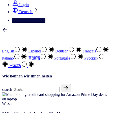
Login
Deutsch
Kontaktieren Sie uns
Wählen Sie Ihre bevorzugte Sprache
English
Español
Deutsch
Français
Italiano
普通话
Português
Pусский
日本語
Wie können wir Ihnen helfen
search
Wissen