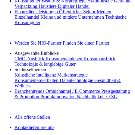
Konsumgüter
Beauty & Körperpflege
Alkoholische Getränke
Verpackung
Haustiere
Digitaler Handel
Finanzdienstleistungen
Öffentlicher Sektor
Medien
Einzelhandel
Kleine und mittlere Unternehmen
Technische
Konsumgüter
Entdecken Sie unsere Erfolgsgeschichten (EN)
Werden Sie NIQ-Partner
Finden Sie einen Partner
Ausgewählte Einblicke
CMO‑Ausblick
Konsumentenleben
Konsumausblick
Technologie & langlebige Güter
Schlüsselthemen
Künstliche Intelligenz
Markenstrategie
Konsumentenverhalten
Datentechnologie
Gesundheit &
Wellness
Branchentrends
Omnichannel / E‑Commerce
Preisgestaltung
& Promotion
Produktinnovation
Nachhaltigkeit / ESG
Der IQ Brief Newsletter: Jetzt anmelden
Alle offene Stellen
Kontaktieren Sie uns