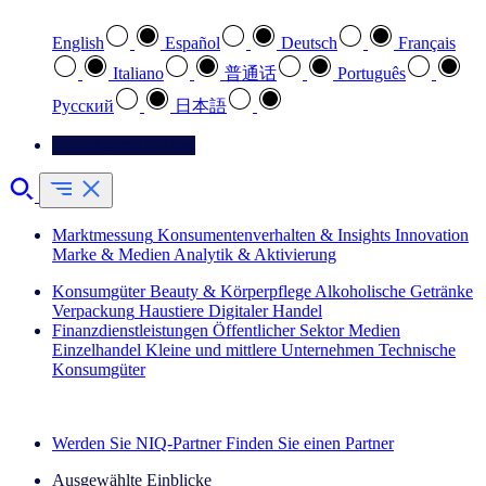
English
Español
Deutsch
Français
Italiano
普通话
Português
Pусский
日本語
Kontaktieren Sie uns
Marktmessung
Konsumentenverhalten & Insights
Innovation
Marke & Medien
Analytik & Aktivierung
Konsumgüter
Beauty & Körperpflege
Alkoholische Getränke
Verpackung
Haustiere
Digitaler Handel
Finanzdienstleistungen
Öffentlicher Sektor
Medien
Einzelhandel
Kleine und mittlere Unternehmen
Technische
Konsumgüter
Entdecken Sie unsere Erfolgsgeschichten (EN)
Werden Sie NIQ-Partner
Finden Sie einen Partner
Ausgewählte Einblicke