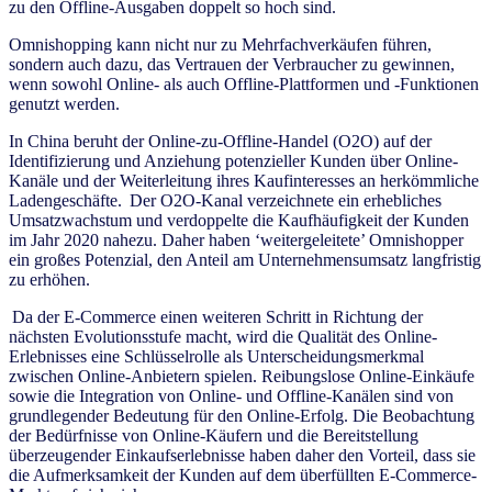
zu den Offline-Ausgaben doppelt so hoch sind.
Omnishopping kann nicht nur zu Mehrfachverkäufen führen,
sondern auch dazu, das Vertrauen der Verbraucher zu gewinnen,
wenn sowohl Online- als auch Offline-Plattformen und -Funktionen
genutzt werden.
In China beruht der Online-zu-Offline-Handel (O2O) auf der
Identifizierung und Anziehung potenzieller Kunden über Online-
Kanäle und der Weiterleitung ihres Kaufinteresses an herkömmliche
Ladengeschäfte. Der O2O-Kanal verzeichnete ein erhebliches
Umsatzwachstum und verdoppelte die Kaufhäufigkeit der Kunden
im Jahr 2020 nahezu. Daher haben ‘weitergeleitete’ Omnishopper
ein großes Potenzial, den Anteil am Unternehmensumsatz langfristig
zu erhöhen.
Da der E-Commerce einen weiteren Schritt in Richtung der
nächsten Evolutionsstufe macht, wird die Qualität des Online-
Erlebnisses eine Schlüsselrolle als Unterscheidungsmerkmal
zwischen Online-Anbietern spielen. Reibungslose Online-Einkäufe
sowie die Integration von Online- und Offline-Kanälen sind von
grundlegender Bedeutung für den Online-Erfolg. Die Beobachtung
der Bedürfnisse von Online-Käufern und die Bereitstellung
überzeugender Einkaufserlebnisse haben daher den Vorteil, dass sie
die Aufmerksamkeit der Kunden auf dem überfüllten E-Commerce-