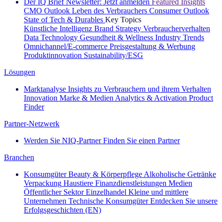
Der IQ Brief Newsletter: Jetzt anmelden
Featured Insights
CMO Outlook
Leben des Verbrauchers
Consumer Outlook
State of Tech & Durables
Key Topics
Künstliche Intelligenz
Brand Strategy
Verbraucherverhalten
Data Technology
Gesundheit & Wellness
Industry Trends
Omnichannel/E-commerce
Preisgestaltung & Werbung
Produktinnovation
Sustainability/ESG
Lösungen
Marktanalyse
Insights zu Verbrauchern und ihrem Verhalten
Innovation
Marke & Medien
Analytics & Activation
Product
Finder
Partner-Netzwerk
Werden Sie NIQ-Partner
Finden Sie einen Partner
Branchen
Konsumgüter
Beauty & Körperpflege
Alkoholische Getränke
Verpackung
Haustiere
Finanzdienstleistungen
Medien
Öffentlicher Sektor
Einzelhandel
Kleine und mittlere
Unternehmen
Technische Konsumgüter
Entdecken Sie unsere
Erfolgsgeschichten (EN)