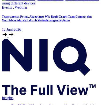
Events
,
Webinar
Transparenz, Fokus, Akzeptanz: Wie RegioGraph TeamConnect den
Vertrieb erfolgreich durch Veränderungen begleitet
12
Juni
2026
Insights