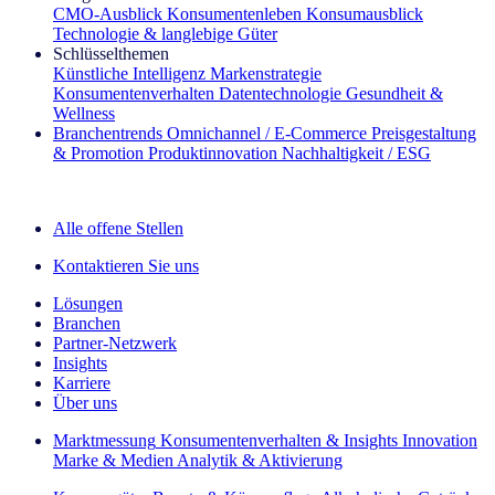
CMO‑Ausblick
Konsumentenleben
Konsumausblick
Technologie & langlebige Güter
Schlüsselthemen
Künstliche Intelligenz
Markenstrategie
Konsumentenverhalten
Datentechnologie
Gesundheit &
Wellness
Branchentrends
Omnichannel / E‑Commerce
Preisgestaltung
& Promotion
Produktinnovation
Nachhaltigkeit / ESG
Der IQ Brief Newsletter: Jetzt anmelden
Alle offene Stellen
Kontaktieren Sie uns
Lösungen
Branchen
Partner-Netzwerk
Insights
Karriere
Über uns
Marktmessung
Konsumentenverhalten & Insights
Innovation
Marke & Medien
Analytik & Aktivierung