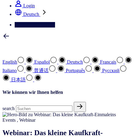
Login
Deutsch
Kontaktieren Sie uns
Wählen Sie Ihre bevorzugte Sprache
English
Español
Deutsch
Français
Italiano
普通话
Português
Pусский
日本語
Wie können wir Ihnen helfen
search
Events
,
Webinar
Webinar: Das kleine Kaufkraft-