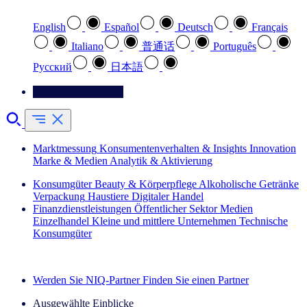
English
Español
Deutsch
Français
Italiano
普通话
Português
Pусский
日本語
Kontaktieren Sie uns
Marktmessung
Konsumentenverhalten & Insights
Innovation
Marke & Medien
Analytik & Aktivierung
Konsumgüter
Beauty & Körperpflege
Alkoholische Getränke
Verpackung
Haustiere
Digitaler Handel
Finanzdienstleistungen
Öffentlicher Sektor
Medien
Einzelhandel
Kleine und mittlere Unternehmen
Technische
Konsumgüter
Entdecken Sie unsere Erfolgsgeschichten (EN)
Werden Sie NIQ-Partner
Finden Sie einen Partner
Ausgewählte Einblicke