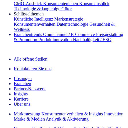
CMO‑Ausblick
Konsumentenleben
Konsumausblick
Technologie & langlebige Güter
Schlüsselthemen
Künstliche Intelligenz
Markenstrategie
Konsumentenverhalten
Datentechnologie
Gesundheit &
Wellness
Branchentrends
Omnichannel / E‑Commerce
Preisgestaltung
& Promotion
Produktinnovation
Nachhaltigkeit / ESG
Der IQ Brief Newsletter: Jetzt anmelden
Alle offene Stellen
Kontaktieren Sie uns
Lösungen
Branchen
Partner-Netzwerk
Insights
Karriere
Über uns
Marktmessung
Konsumentenverhalten & Insights
Innovation
Marke & Medien
Analytik & Aktivierung