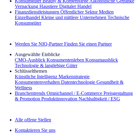
Konsumgüter
Beauty & Körperpflege
Alkoholische Getränke
Verpackung
Haustiere
Digitaler Handel
Finanzdienstleistungen
Öffentlicher Sektor
Medien
Einzelhandel
Kleine und mittlere Unternehmen
Technische
Konsumgüter
Entdecken Sie unsere Erfolgsgeschichten (EN)
Werden Sie NIQ-Partner
Finden Sie einen Partner
Ausgewählte Einblicke
CMO‑Ausblick
Konsumentenleben
Konsumausblick
Technologie & langlebige Güter
Schlüsselthemen
Künstliche Intelligenz
Markenstrategie
Konsumentenverhalten
Datentechnologie
Gesundheit &
Wellness
Branchentrends
Omnichannel / E‑Commerce
Preisgestaltung
& Promotion
Produktinnovation
Nachhaltigkeit / ESG
Der IQ Brief Newsletter: Jetzt anmelden
Alle offene Stellen
Kontaktieren Sie uns