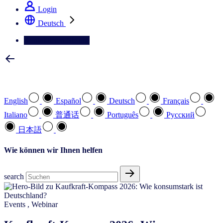
Login
Deutsch
Kontaktieren Sie uns
Wählen Sie Ihre bevorzugte Sprache
English
Español
Deutsch
Français
Italiano
普通话
Português
Pусский
日本語
Wie können wir Ihnen helfen
search
Events
,
Webinar