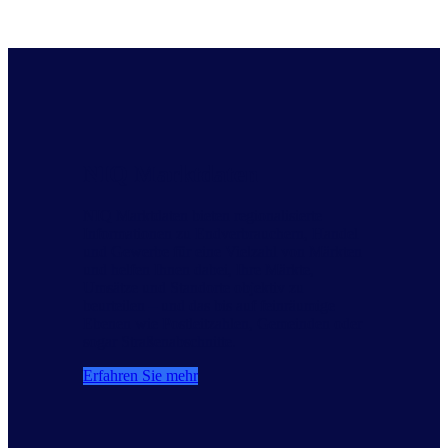
NIQ Marktdaten
NIQ Marktdaten bieten regionalisierte
Informationen zu Endverbrauchern, Handel
und Gewerbe für eine Vielzahl von Märkten
und helfen Ihnen dabei, Ihre Märkte,
Umsätze und Standorte objektiv zu
beurteilen – und das bis auf feinräumige
Ebenen wie Postleitzahlen, Gemeinden oder
sogar Straßenabschnitte.
Erfahren Sie mehr