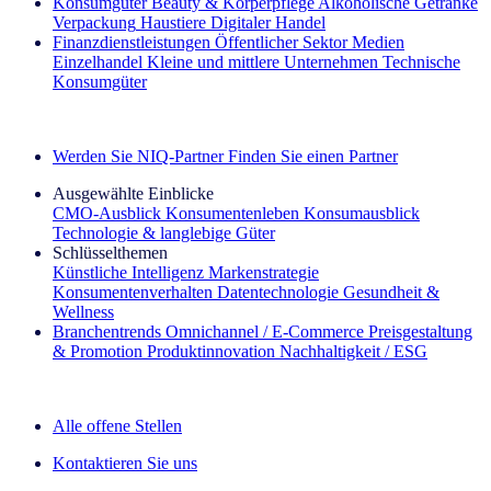
Konsumgüter
Beauty & Körperpflege
Alkoholische Getränke
Verpackung
Haustiere
Digitaler Handel
Finanzdienstleistungen
Öffentlicher Sektor
Medien
Einzelhandel
Kleine und mittlere Unternehmen
Technische
Konsumgüter
Entdecken Sie unsere Erfolgsgeschichten (EN)
Werden Sie NIQ-Partner
Finden Sie einen Partner
Ausgewählte Einblicke
CMO‑Ausblick
Konsumentenleben
Konsumausblick
Technologie & langlebige Güter
Schlüsselthemen
Künstliche Intelligenz
Markenstrategie
Konsumentenverhalten
Datentechnologie
Gesundheit &
Wellness
Branchentrends
Omnichannel / E‑Commerce
Preisgestaltung
& Promotion
Produktinnovation
Nachhaltigkeit / ESG
Der IQ Brief Newsletter: Jetzt anmelden
Alle offene Stellen
Kontaktieren Sie uns