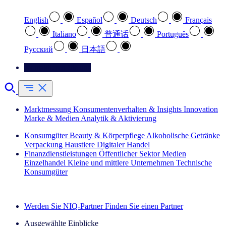
English
Español
Deutsch
Français
Italiano
普通话
Português
Pусский
日本語
Kontaktieren Sie uns
Marktmessung
Konsumentenverhalten & Insights
Innovation
Marke & Medien
Analytik & Aktivierung
Konsumgüter
Beauty & Körperpflege
Alkoholische Getränke
Verpackung
Haustiere
Digitaler Handel
Finanzdienstleistungen
Öffentlicher Sektor
Medien
Einzelhandel
Kleine und mittlere Unternehmen
Technische
Konsumgüter
Entdecken Sie unsere Erfolgsgeschichten (EN)
Werden Sie NIQ-Partner
Finden Sie einen Partner
Ausgewählte Einblicke