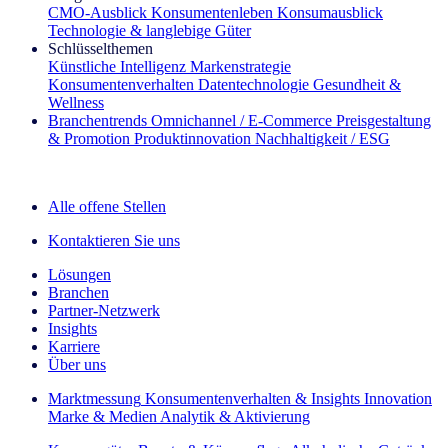
CMO‑Ausblick
Konsumentenleben
Konsumausblick
Technologie & langlebige Güter
Schlüsselthemen
Künstliche Intelligenz
Markenstrategie
Konsumentenverhalten
Datentechnologie
Gesundheit &
Wellness
Branchentrends
Omnichannel / E‑Commerce
Preisgestaltung
& Promotion
Produktinnovation
Nachhaltigkeit / ESG
Der IQ Brief Newsletter: Jetzt anmelden
Alle offene Stellen
Kontaktieren Sie uns
Lösungen
Branchen
Partner-Netzwerk
Insights
Karriere
Über uns
Marktmessung
Konsumentenverhalten & Insights
Innovation
Marke & Medien
Analytik & Aktivierung