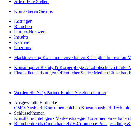
Alle offene Stellen
Kontaktieren Sie uns
Lösungen
Branchen
Partner-Netzwerk
Insights
Karriere
Über uns
Marktmessung
Konsumentenverhalten & Insights
Innovation
M
Konsumgüter
Beauty & Körperpflege
Alkoholische Getränke
V
Finanzdienstleistungen
Öffentlicher Sektor
Medien
Einzelhand
Entdecken Sie unsere Erfolgsgeschichten (EN)
Werden Sie NIQ-Partner
Finden Sie einen Partner
Ausgewählte Einblicke
CMO‑Ausblick
Konsumentenleben
Konsumausblick
Technolog
Schlüsselthemen
Künstliche Intelligenz
Markenstrategie
Konsumentenverhalten
Branchentrends
Omnichannel / E‑Commerce
Preisgestaltung 