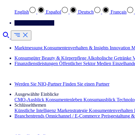
English
Español
Deutsch
Français
Kontaktieren Sie uns
Marktmessung
Konsumentenverhalten & Insights
Innovation
M
Konsumgüter
Beauty & Körperpflege
Alkoholische Getränke
V
Finanzdienstleistungen
Öffentlicher Sektor
Medien
Einzelhand
Entdecken Sie unsere Erfolgsgeschichten (EN)
Werden Sie NIQ-Partner
Finden Sie einen Partner
Ausgewählte Einblicke
CMO‑Ausblick
Konsumentenleben
Konsumausblick
Technolog
Schlüsselthemen
Künstliche Intelligenz
Markenstrategie
Konsumentenverhalten
Branchentrends
Omnichannel / E‑Commerce
Preisgestaltung 
Der IQ Brief Newsletter: Jetzt anmelden