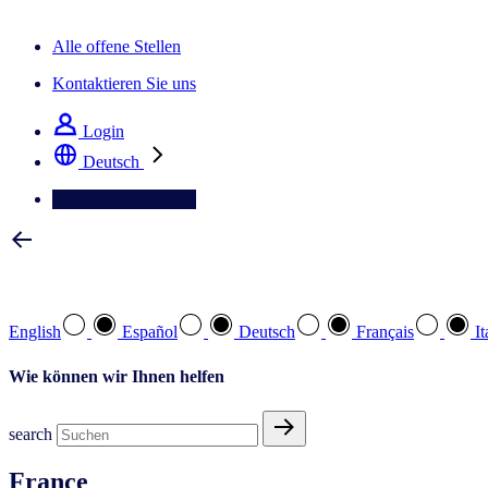
Der IQ Brief Newsletter: Jetzt anmelden
Alle offene Stellen
Kontaktieren Sie uns
Login
Deutsch
Kontaktieren Sie uns
Wählen Sie Ihre bevorzugte Sprache
English
Español
Deutsch
Français
It
Wie können wir Ihnen helfen
search
France