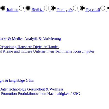
Italiano
普通话
Português
Pусский
arke & Medien
Analytik & Aktivierung
erpackung
Haustiere
Digitaler Handel
el
Kleine und mittlere Unternehmen
Technische Konsumgüter
ie & langlebige Güter
Datentechnologie
Gesundheit & Wellness
& Promotion
Produktinnovation
Nachhaltigkeit / ESG