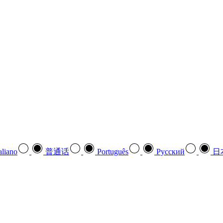
aliano
普通话
Português
Pусский
日