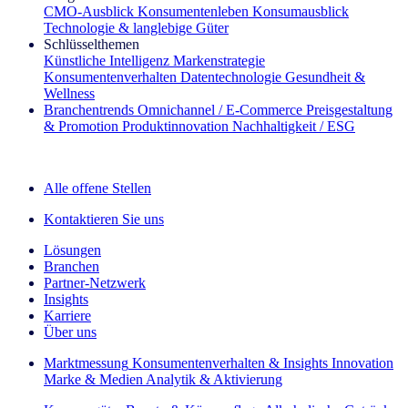
CMO‑Ausblick
Konsumentenleben
Konsumausblick
Technologie & langlebige Güter
Schlüsselthemen
Künstliche Intelligenz
Markenstrategie
Konsumentenverhalten
Datentechnologie
Gesundheit &
Wellness
Branchentrends
Omnichannel / E‑Commerce
Preisgestaltung
& Promotion
Produktinnovation
Nachhaltigkeit / ESG
Der IQ Brief Newsletter: Jetzt anmelden
Alle offene Stellen
Kontaktieren Sie uns
Lösungen
Branchen
Partner-Netzwerk
Insights
Karriere
Über uns
Marktmessung
Konsumentenverhalten & Insights
Innovation
Marke & Medien
Analytik & Aktivierung