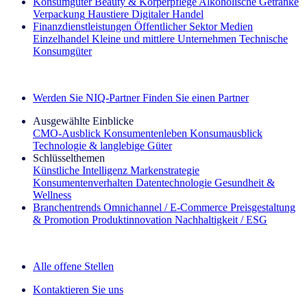
Konsumgüter
Beauty & Körperpflege
Alkoholische Getränke
Verpackung
Haustiere
Digitaler Handel
Finanzdienstleistungen
Öffentlicher Sektor
Medien
Einzelhandel
Kleine und mittlere Unternehmen
Technische
Konsumgüter
Entdecken Sie unsere Erfolgsgeschichten (EN)
Werden Sie NIQ-Partner
Finden Sie einen Partner
Ausgewählte Einblicke
CMO‑Ausblick
Konsumentenleben
Konsumausblick
Technologie & langlebige Güter
Schlüsselthemen
Künstliche Intelligenz
Markenstrategie
Konsumentenverhalten
Datentechnologie
Gesundheit &
Wellness
Branchentrends
Omnichannel / E‑Commerce
Preisgestaltung
& Promotion
Produktinnovation
Nachhaltigkeit / ESG
Der IQ Brief Newsletter: Jetzt anmelden
Alle offene Stellen
Kontaktieren Sie uns