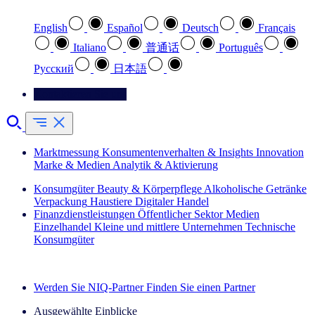
English
Español
Deutsch
Français
Italiano
普通话
Português
Pусский
日本語
Kontaktieren Sie uns
Marktmessung
Konsumentenverhalten & Insights
Innovation
Marke & Medien
Analytik & Aktivierung
Konsumgüter
Beauty & Körperpflege
Alkoholische Getränke
Verpackung
Haustiere
Digitaler Handel
Finanzdienstleistungen
Öffentlicher Sektor
Medien
Einzelhandel
Kleine und mittlere Unternehmen
Technische
Konsumgüter
Entdecken Sie unsere Erfolgsgeschichten (EN)
Werden Sie NIQ-Partner
Finden Sie einen Partner
Ausgewählte Einblicke