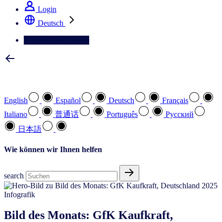
Login
Deutsch
Kontaktieren Sie uns
Wählen Sie Ihre bevorzugte Sprache
English
Español
Deutsch
Français
Italiano
普通话
Português
Pусский
日本語
Wie können wir Ihnen helfen
search
Infografik
Bild des Monats: GfK Kaufkraft,