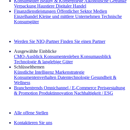
Konsumgüter
Beauty & Körperpflege
Alkoholische Getränke
Verpackung
Haustiere
Digitaler Handel
Finanzdienstleistungen
Öffentlicher Sektor
Medien
Einzelhandel
Kleine und mittlere Unternehmen
Technische
Konsumgüter
Entdecken Sie unsere Erfolgsgeschichten (EN)
Werden Sie NIQ-Partner
Finden Sie einen Partner
Ausgewählte Einblicke
CMO‑Ausblick
Konsumentenleben
Konsumausblick
Technologie & langlebige Güter
Schlüsselthemen
Künstliche Intelligenz
Markenstrategie
Konsumentenverhalten
Datentechnologie
Gesundheit &
Wellness
Branchentrends
Omnichannel / E‑Commerce
Preisgestaltung
& Promotion
Produktinnovation
Nachhaltigkeit / ESG
Der IQ Brief Newsletter: Jetzt anmelden
Alle offene Stellen
Kontaktieren Sie uns