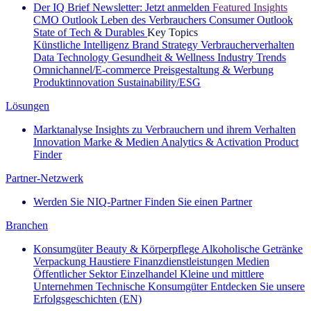
Der IQ Brief Newsletter: Jetzt anmelden
Featured Insights
CMO Outlook
Leben des Verbrauchers
Consumer Outlook
State of Tech & Durables
Key Topics
Künstliche Intelligenz
Brand Strategy
Verbraucherverhalten
Data Technology
Gesundheit & Wellness
Industry Trends
Omnichannel/E-commerce
Preisgestaltung & Werbung
Produktinnovation
Sustainability/ESG
Lösungen
Marktanalyse
Insights zu Verbrauchern und ihrem Verhalten
Innovation
Marke & Medien
Analytics & Activation
Product
Finder
Partner-Netzwerk
Werden Sie NIQ-Partner
Finden Sie einen Partner
Branchen
Konsumgüter
Beauty & Körperpflege
Alkoholische Getränke
Verpackung
Haustiere
Finanzdienstleistungen
Medien
Öffentlicher Sektor
Einzelhandel
Kleine und mittlere
Unternehmen
Technische Konsumgüter
Entdecken Sie unsere
Erfolgsgeschichten (EN)