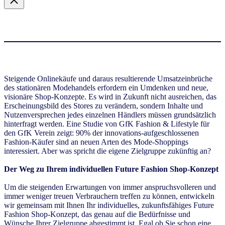
Steigende Onlinekäufe und daraus resultierende Umsatzeinbrüche
des stationären Modehandels erfordern ein Umdenken und neue,
visionäre Shop-Konzepte. Es wird in Zukunft nicht ausreichen, das
Erscheinungsbild des Stores zu verändern, sondern Inhalte und
Nutzenversprechen jedes einzelnen Händlers müssen grundsätzlich
hinterfragt werden. Eine Studie von GfK Fashion & Lifestyle für
den GfK Verein zeigt: 90% der innovations-aufgeschlossenen
Fashion-Käufer sind an neuen Arten des Mode-Shoppings
interessiert. Aber was spricht die eigene Zielgruppe zukünftig an?
Der Weg zu Ihrem individuellen Future Fashion Shop-Konzept
Um die steigenden Erwartungen von immer anspruchsvolleren und
immer weniger treuen Verbrauchern treffen zu können, entwickeln
wir gemeinsam mit Ihnen Ihr individuelles, zukunftsfähiges Future
Fashion Shop-Konzept, das genau auf die Bedürfnisse und
Wünsche Ihrer Zielgruppe abgestimmt ist. Egal ob Sie schon eine