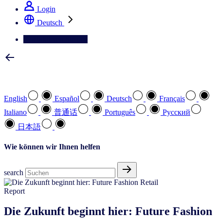
Login
Deutsch
Kontaktieren Sie uns
Wählen Sie Ihre bevorzugte Sprache
English
Español
Deutsch
Français
Italiano
普通话
Português
Pусский
日本語
Wie können wir Ihnen helfen
search
Report
Die Zukunft beginnt hier: Future Fashion