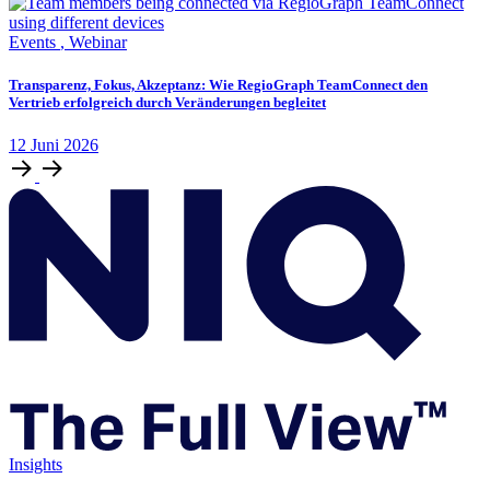
Events
,
Webinar
Transparenz, Fokus, Akzeptanz: Wie RegioGraph TeamConnect den
Vertrieb erfolgreich durch Veränderungen begleitet
12
Juni
2026
Insights