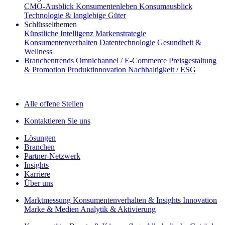
CMO‑Ausblick
Konsumentenleben
Konsumausblick
Technologie & langlebige Güter
Schlüsselthemen
Künstliche Intelligenz
Markenstrategie
Konsumentenverhalten
Datentechnologie
Gesundheit &
Wellness
Branchentrends
Omnichannel / E‑Commerce
Preisgestaltung
& Promotion
Produktinnovation
Nachhaltigkeit / ESG
Der IQ Brief Newsletter: Jetzt anmelden
Alle offene Stellen
Kontaktieren Sie uns
Lösungen
Branchen
Partner-Netzwerk
Insights
Karriere
Über uns
Marktmessung
Konsumentenverhalten & Insights
Innovation
Marke & Medien
Analytik & Aktivierung