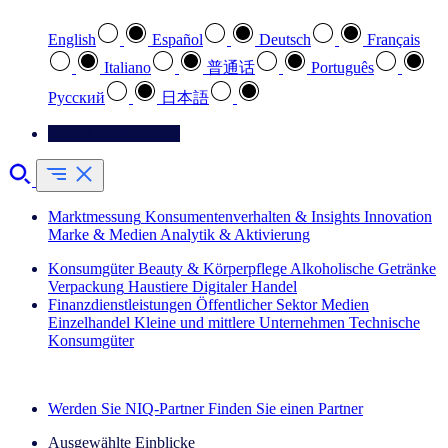
English
Español
Deutsch
Français
Italiano
普通话
Português
Pусский
日本語
Kontaktieren Sie uns
Marktmessung
Konsumentenverhalten & Insights
Innovation
Marke & Medien
Analytik & Aktivierung
Konsumgüter
Beauty & Körperpflege
Alkoholische Getränke
Verpackung
Haustiere
Digitaler Handel
Finanzdienstleistungen
Öffentlicher Sektor
Medien
Einzelhandel
Kleine und mittlere Unternehmen
Technische
Konsumgüter
Entdecken Sie unsere Erfolgsgeschichten (EN)
Werden Sie NIQ-Partner
Finden Sie einen Partner
Ausgewählte Einblicke