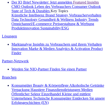
Der IQ Brief Newsletter: Jetzt anmelden
Featured Insights
CMO Outlook
Leben des Verbrauchers
Consumer Outlook
State of Tech & Durables
Key Topics
Künstliche Intelligenz
Brand Strategy
Verbraucherverhalten
Data Technology
Gesundheit & Wellness
Industry Trends
Omnichannel/E-commerce
Preisgestaltung & Werbung
Produktinnovation
Sustainability/ESG
Lösungen
Marktanalyse
Insights zu Verbrauchern und ihrem Verhalten
Innovation
Marke & Medien
Analytics & Activation
Product
Finder
Partner-Netzwerk
Werden Sie NIQ-Partner
Finden Sie einen Partner
Branchen
Konsumgüter
Beauty & Körperpflege
Alkoholische Getränke
Verpackung
Haustiere
Finanzdienstleistungen
Medien
Öffentlicher Sektor
Einzelhandel
Kleine und mittlere
Unternehmen
Technische Konsumgüter
Entdecken Sie unsere
Erfolgsgeschichten (EN)