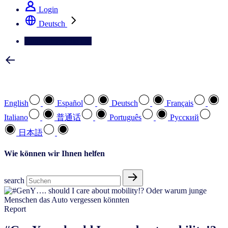
Login
Deutsch
Kontaktieren Sie uns
Wählen Sie Ihre bevorzugte Sprache
English
Español
Deutsch
Français
Italiano
普通话
Português
Pусский
日本語
Wie können wir Ihnen helfen
search
Report