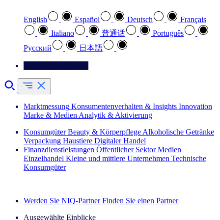
English
Español
Deutsch
Français
Italiano
普通话
Português
Pусский
日本語
Kontaktieren Sie uns
Marktmessung
Konsumentenverhalten & Insights
Innovation
Marke & Medien
Analytik & Aktivierung
Konsumgüter
Beauty & Körperpflege
Alkoholische Getränke
Verpackung
Haustiere
Digitaler Handel
Finanzdienstleistungen
Öffentlicher Sektor
Medien
Einzelhandel
Kleine und mittlere Unternehmen
Technische
Konsumgüter
Entdecken Sie unsere Erfolgsgeschichten (EN)
Werden Sie NIQ-Partner
Finden Sie einen Partner
Ausgewählte Einblicke