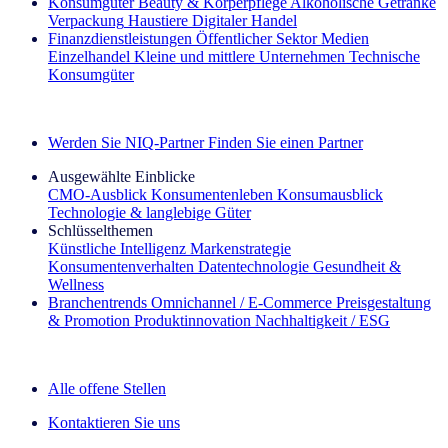
Konsumgüter
Beauty & Körperpflege
Alkoholische Getränke
Verpackung
Haustiere
Digitaler Handel
Finanzdienstleistungen
Öffentlicher Sektor
Medien
Einzelhandel
Kleine und mittlere Unternehmen
Technische
Konsumgüter
Entdecken Sie unsere Erfolgsgeschichten (EN)
Werden Sie NIQ-Partner
Finden Sie einen Partner
Ausgewählte Einblicke
CMO‑Ausblick
Konsumentenleben
Konsumausblick
Technologie & langlebige Güter
Schlüsselthemen
Künstliche Intelligenz
Markenstrategie
Konsumentenverhalten
Datentechnologie
Gesundheit &
Wellness
Branchentrends
Omnichannel / E‑Commerce
Preisgestaltung
& Promotion
Produktinnovation
Nachhaltigkeit / ESG
Der IQ Brief Newsletter: Jetzt anmelden
Alle offene Stellen
Kontaktieren Sie uns