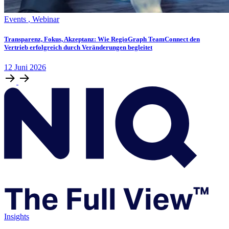
Events
,
Webinar
Transparenz, Fokus, Akzeptanz: Wie RegioGraph TeamConnect den
Vertrieb erfolgreich durch Veränderungen begleitet
12
Juni
2026
Insights