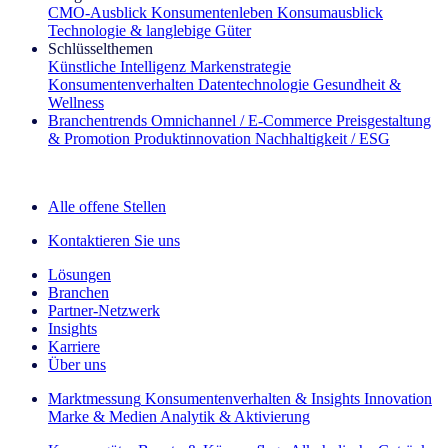
CMO‑Ausblick
Konsumentenleben
Konsumausblick
Technologie & langlebige Güter
Schlüsselthemen
Künstliche Intelligenz
Markenstrategie
Konsumentenverhalten
Datentechnologie
Gesundheit &
Wellness
Branchentrends
Omnichannel / E‑Commerce
Preisgestaltung
& Promotion
Produktinnovation
Nachhaltigkeit / ESG
Der IQ Brief Newsletter: Jetzt anmelden
Alle offene Stellen
Kontaktieren Sie uns
Lösungen
Branchen
Partner-Netzwerk
Insights
Karriere
Über uns
Marktmessung
Konsumentenverhalten & Insights
Innovation
Marke & Medien
Analytik & Aktivierung