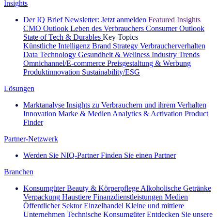
Insights
Der IQ Brief Newsletter: Jetzt anmelden
Featured Insights
CMO Outlook
Leben des Verbrauchers
Consumer Outlook
State of Tech & Durables
Key Topics
Künstliche Intelligenz
Brand Strategy
Verbraucherverhalten
Data Technology
Gesundheit & Wellness
Industry Trends
Omnichannel/E-commerce
Preisgestaltung & Werbung
Produktinnovation
Sustainability/ESG
Lösungen
Marktanalyse
Insights zu Verbrauchern und ihrem Verhalten
Innovation
Marke & Medien
Analytics & Activation
Product
Finder
Partner-Netzwerk
Werden Sie NIQ-Partner
Finden Sie einen Partner
Branchen
Konsumgüter
Beauty & Körperpflege
Alkoholische Getränke
Verpackung
Haustiere
Finanzdienstleistungen
Medien
Öffentlicher Sektor
Einzelhandel
Kleine und mittlere
Unternehmen
Technische Konsumgüter
Entdecken Sie unsere