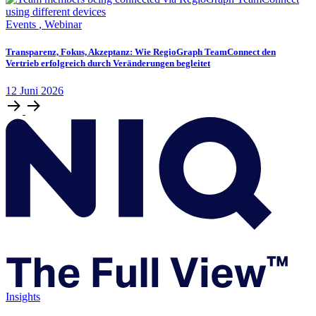
Events
,
Webinar
Transparenz, Fokus, Akzeptanz: Wie RegioGraph TeamConnect den
Vertrieb erfolgreich durch Veränderungen begleitet
12
Juni
2026
Insights