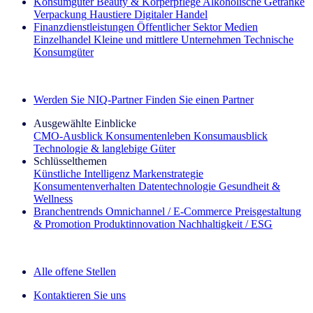
Konsumgüter
Beauty & Körperpflege
Alkoholische Getränke
Verpackung
Haustiere
Digitaler Handel
Finanzdienstleistungen
Öffentlicher Sektor
Medien
Einzelhandel
Kleine und mittlere Unternehmen
Technische
Konsumgüter
Entdecken Sie unsere Erfolgsgeschichten (EN)
Werden Sie NIQ-Partner
Finden Sie einen Partner
Ausgewählte Einblicke
CMO‑Ausblick
Konsumentenleben
Konsumausblick
Technologie & langlebige Güter
Schlüsselthemen
Künstliche Intelligenz
Markenstrategie
Konsumentenverhalten
Datentechnologie
Gesundheit &
Wellness
Branchentrends
Omnichannel / E‑Commerce
Preisgestaltung
& Promotion
Produktinnovation
Nachhaltigkeit / ESG
Der IQ Brief Newsletter: Jetzt anmelden
Alle offene Stellen
Kontaktieren Sie uns