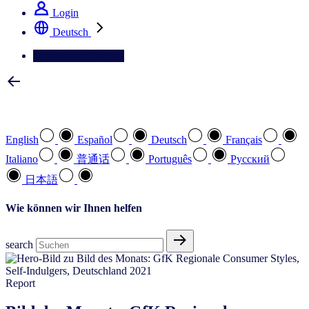
Login
Deutsch
Kontaktieren Sie uns
Wählen Sie Ihre bevorzugte Sprache
English
Español
Deutsch
Français
Italiano
普通话
Português
Pусский
日本語
Wie können wir Ihnen helfen
search
Report