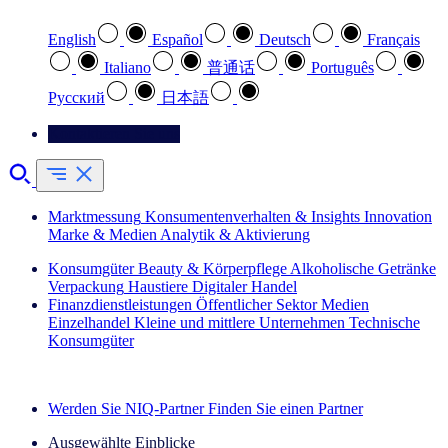
English
Español
Deutsch
Français
Italiano
普通话
Português
Pусский
日本語
Kontaktieren Sie uns
Marktmessung
Konsumentenverhalten & Insights
Innovation
Marke & Medien
Analytik & Aktivierung
Konsumgüter
Beauty & Körperpflege
Alkoholische Getränke
Verpackung
Haustiere
Digitaler Handel
Finanzdienstleistungen
Öffentlicher Sektor
Medien
Einzelhandel
Kleine und mittlere Unternehmen
Technische
Konsumgüter
Entdecken Sie unsere Erfolgsgeschichten (EN)
Werden Sie NIQ-Partner
Finden Sie einen Partner
Ausgewählte Einblicke