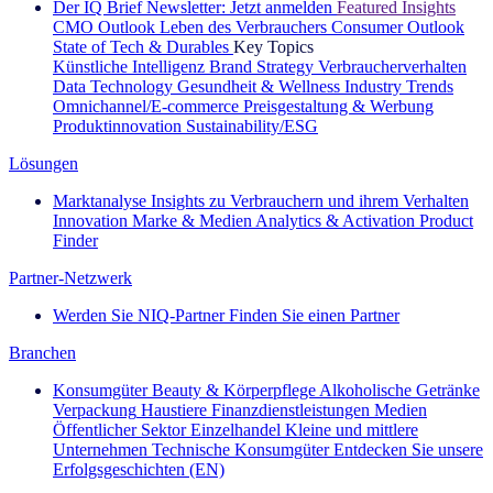
Der IQ Brief Newsletter: Jetzt anmelden
Featured Insights
CMO Outlook
Leben des Verbrauchers
Consumer Outlook
State of Tech & Durables
Key Topics
Künstliche Intelligenz
Brand Strategy
Verbraucherverhalten
Data Technology
Gesundheit & Wellness
Industry Trends
Omnichannel/E-commerce
Preisgestaltung & Werbung
Produktinnovation
Sustainability/ESG
Lösungen
Marktanalyse
Insights zu Verbrauchern und ihrem Verhalten
Innovation
Marke & Medien
Analytics & Activation
Product
Finder
Partner-Netzwerk
Werden Sie NIQ-Partner
Finden Sie einen Partner
Branchen
Konsumgüter
Beauty & Körperpflege
Alkoholische Getränke
Verpackung
Haustiere
Finanzdienstleistungen
Medien
Öffentlicher Sektor
Einzelhandel
Kleine und mittlere
Unternehmen
Technische Konsumgüter
Entdecken Sie unsere
Erfolgsgeschichten (EN)