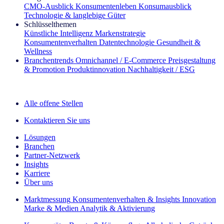
CMO‑Ausblick
Konsumentenleben
Konsumausblick
Technologie & langlebige Güter
Schlüsselthemen
Künstliche Intelligenz
Markenstrategie
Konsumentenverhalten
Datentechnologie
Gesundheit &
Wellness
Branchentrends
Omnichannel / E‑Commerce
Preisgestaltung
& Promotion
Produktinnovation
Nachhaltigkeit / ESG
Der IQ Brief Newsletter: Jetzt anmelden
Alle offene Stellen
Kontaktieren Sie uns
Lösungen
Branchen
Partner-Netzwerk
Insights
Karriere
Über uns
Marktmessung
Konsumentenverhalten & Insights
Innovation
Marke & Medien
Analytik & Aktivierung