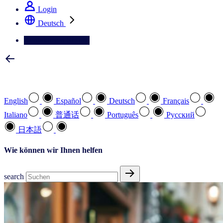
Login
Deutsch
Kontaktieren Sie uns
Wählen Sie Ihre bevorzugte Sprache
English
Español
Deutsch
Français
Italiano
普通话
Português
Pусский
日本語
Wie können wir Ihnen helfen
search