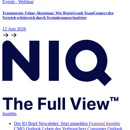
Events
,
Webinar
Transparenz, Fokus, Akzeptanz: Wie RegioGraph TeamConnect den
Vertrieb erfolgreich durch Veränderungen begleitet
12
Juni
2026
Insights
Der IQ Brief Newsletter: Jetzt anmelden
Featured Insights
CMO Outlook
Leben des Verbrauchers
Consumer Outlook