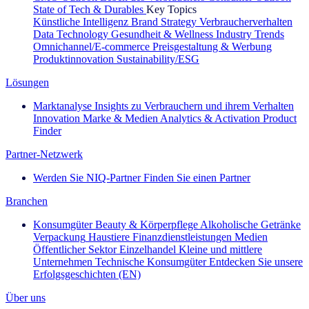
State of Tech & Durables
Key Topics
Künstliche Intelligenz
Brand Strategy
Verbraucherverhalten
Data Technology
Gesundheit & Wellness
Industry Trends
Omnichannel/E-commerce
Preisgestaltung & Werbung
Produktinnovation
Sustainability/ESG
Lösungen
Marktanalyse
Insights zu Verbrauchern und ihrem Verhalten
Innovation
Marke & Medien
Analytics & Activation
Product
Finder
Partner-Netzwerk
Werden Sie NIQ-Partner
Finden Sie einen Partner
Branchen
Konsumgüter
Beauty & Körperpflege
Alkoholische Getränke
Verpackung
Haustiere
Finanzdienstleistungen
Medien
Öffentlicher Sektor
Einzelhandel
Kleine und mittlere
Unternehmen
Technische Konsumgüter
Entdecken Sie unsere
Erfolgsgeschichten (EN)
Über uns