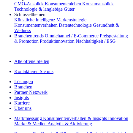
CMO‑Ausblick
Konsumentenleben
Konsumausblick
Technologie & langlebige Güter
Schlüsselthemen
Künstliche Intelligenz
Markenstrategie
Konsumentenverhalten
Datentechnologie
Gesundheit &
Wellness
Branchentrends
Omnichannel / E‑Commerce
Preisgestaltung
& Promotion
Produktinnovation
Nachhaltigkeit / ESG
Der IQ Brief Newsletter: Jetzt anmelden
Alle offene Stellen
Kontaktieren Sie uns
Lösungen
Branchen
Partner-Netzwerk
Insights
Karriere
Über uns
Marktmessung
Konsumentenverhalten & Insights
Innovation
Marke & Medien
Analytik & Aktivierung