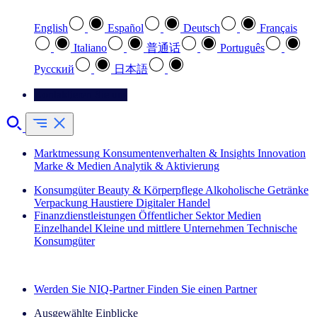
English
Español
Deutsch
Français
Italiano
普通话
Português
Pусский
日本語
Kontaktieren Sie uns
Marktmessung
Konsumentenverhalten & Insights
Innovation
Marke & Medien
Analytik & Aktivierung
Konsumgüter
Beauty & Körperpflege
Alkoholische Getränke
Verpackung
Haustiere
Digitaler Handel
Finanzdienstleistungen
Öffentlicher Sektor
Medien
Einzelhandel
Kleine und mittlere Unternehmen
Technische
Konsumgüter
Entdecken Sie unsere Erfolgsgeschichten (EN)
Werden Sie NIQ-Partner
Finden Sie einen Partner
Ausgewählte Einblicke