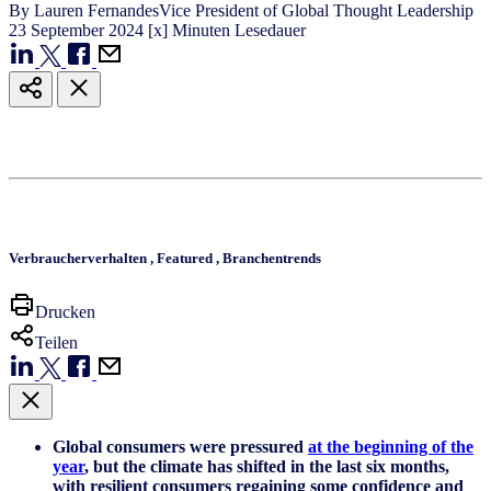
By
Lauren Fernandes
Vice President of Global Thought Leadership
23
September
2024
[x] Minuten Lesedauer
Verbraucherverhalten
,
Featured
,
Branchentrends
Drucken
Teilen
Global consumers were pressured
at the beginning of the
year
, but the climate has shifted in the last six months,
with resilient consumers regaining some confidence and