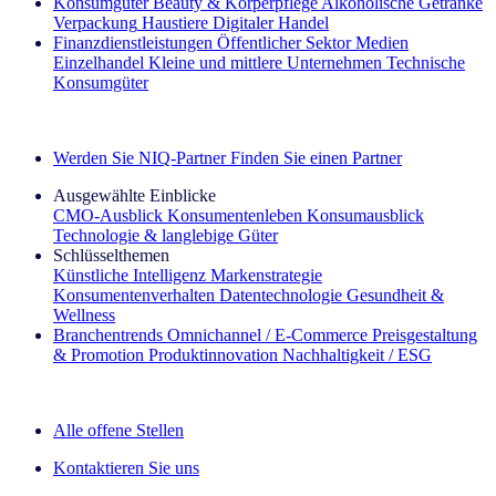
Konsumgüter
Beauty & Körperpflege
Alkoholische Getränke
Verpackung
Haustiere
Digitaler Handel
Finanzdienstleistungen
Öffentlicher Sektor
Medien
Einzelhandel
Kleine und mittlere Unternehmen
Technische
Konsumgüter
Entdecken Sie unsere Erfolgsgeschichten (EN)
Werden Sie NIQ-Partner
Finden Sie einen Partner
Ausgewählte Einblicke
CMO‑Ausblick
Konsumentenleben
Konsumausblick
Technologie & langlebige Güter
Schlüsselthemen
Künstliche Intelligenz
Markenstrategie
Konsumentenverhalten
Datentechnologie
Gesundheit &
Wellness
Branchentrends
Omnichannel / E‑Commerce
Preisgestaltung
& Promotion
Produktinnovation
Nachhaltigkeit / ESG
Der IQ Brief Newsletter: Jetzt anmelden
Alle offene Stellen
Kontaktieren Sie uns