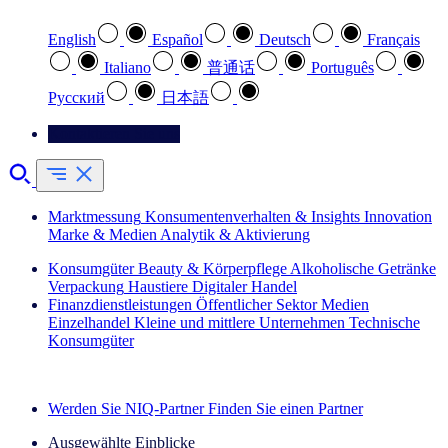
English
Español
Deutsch
Français
Italiano
普通话
Português
Pусский
日本語
Kontaktieren Sie uns
Marktmessung
Konsumentenverhalten & Insights
Innovation
Marke & Medien
Analytik & Aktivierung
Konsumgüter
Beauty & Körperpflege
Alkoholische Getränke
Verpackung
Haustiere
Digitaler Handel
Finanzdienstleistungen
Öffentlicher Sektor
Medien
Einzelhandel
Kleine und mittlere Unternehmen
Technische
Konsumgüter
Entdecken Sie unsere Erfolgsgeschichten (EN)
Werden Sie NIQ-Partner
Finden Sie einen Partner
Ausgewählte Einblicke