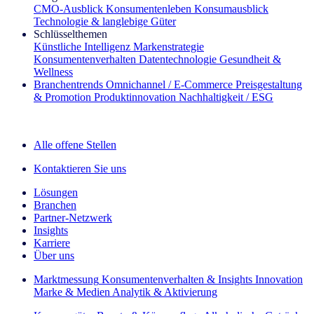
CMO‑Ausblick
Konsumentenleben
Konsumausblick
Technologie & langlebige Güter
Schlüsselthemen
Künstliche Intelligenz
Markenstrategie
Konsumentenverhalten
Datentechnologie
Gesundheit &
Wellness
Branchentrends
Omnichannel / E‑Commerce
Preisgestaltung
& Promotion
Produktinnovation
Nachhaltigkeit / ESG
Der IQ Brief Newsletter: Jetzt anmelden
Alle offene Stellen
Kontaktieren Sie uns
Lösungen
Branchen
Partner-Netzwerk
Insights
Karriere
Über uns
Marktmessung
Konsumentenverhalten & Insights
Innovation
Marke & Medien
Analytik & Aktivierung