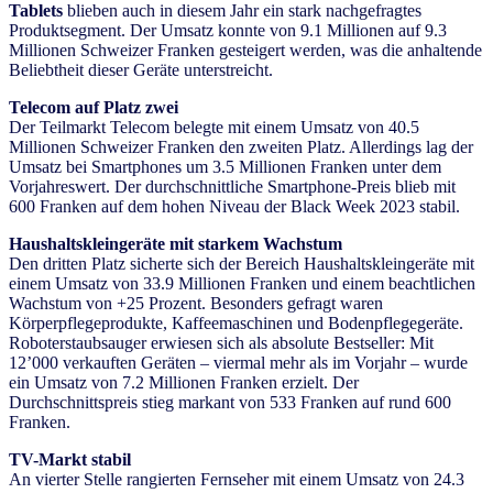
Tablets
blieben auch in diesem Jahr ein stark nachgefragtes
Produktsegment. Der Umsatz konnte von 9.1 Millionen auf 9.3
Millionen Schweizer Franken gesteigert werden, was die anhaltende
Beliebtheit dieser Geräte unterstreicht.
Telecom auf Platz zwei
Der Teilmarkt Telecom belegte mit einem Umsatz von 40.5
Millionen Schweizer Franken den zweiten Platz. Allerdings lag der
Umsatz bei Smartphones um 3.5 Millionen Franken unter dem
Vorjahreswert. Der durchschnittliche Smartphone-Preis blieb mit
600 Franken auf dem hohen Niveau der Black Week 2023 stabil.
Haushaltskleingeräte mit starkem Wachstum
Den dritten Platz sicherte sich der Bereich Haushaltskleingeräte mit
einem Umsatz von 33.9 Millionen Franken und einem beachtlichen
Wachstum von +25 Prozent. Besonders gefragt waren
Körperpflegeprodukte, Kaffeemaschinen und Bodenpflegegeräte.
Roboterstaubsauger erwiesen sich als absolute Bestseller: Mit
12’000 verkauften Geräten – viermal mehr als im Vorjahr – wurde
ein Umsatz von 7.2 Millionen Franken erzielt. Der
Durchschnittspreis stieg markant von 533 Franken auf rund 600
Franken.
TV-Markt stabil
An vierter Stelle rangierten Fernseher mit einem Umsatz von 24.3