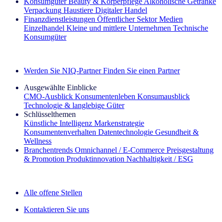
Konsumgüter
Beauty & Körperpflege
Alkoholische Getränke
Verpackung
Haustiere
Digitaler Handel
Finanzdienstleistungen
Öffentlicher Sektor
Medien
Einzelhandel
Kleine und mittlere Unternehmen
Technische
Konsumgüter
Entdecken Sie unsere Erfolgsgeschichten (EN)
Werden Sie NIQ-Partner
Finden Sie einen Partner
Ausgewählte Einblicke
CMO‑Ausblick
Konsumentenleben
Konsumausblick
Technologie & langlebige Güter
Schlüsselthemen
Künstliche Intelligenz
Markenstrategie
Konsumentenverhalten
Datentechnologie
Gesundheit &
Wellness
Branchentrends
Omnichannel / E‑Commerce
Preisgestaltung
& Promotion
Produktinnovation
Nachhaltigkeit / ESG
Der IQ Brief Newsletter: Jetzt anmelden
Alle offene Stellen
Kontaktieren Sie uns