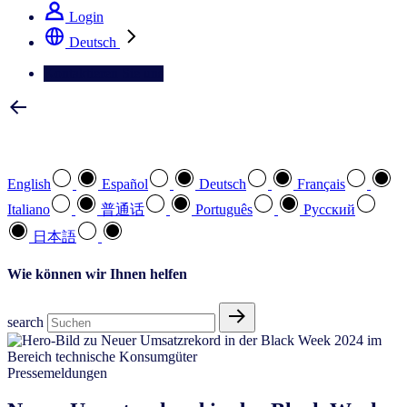
Login
Deutsch
Kontaktieren Sie uns
Wählen Sie Ihre bevorzugte Sprache
English
Español
Deutsch
Français
Italiano
普通话
Português
Pусский
日本語
Wie können wir Ihnen helfen
search
Pressemeldungen