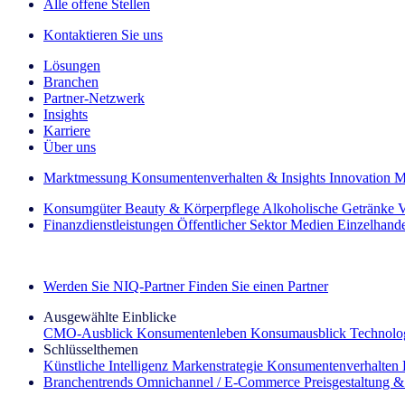
Alle offene Stellen
Kontaktieren Sie uns
Lösungen
Branchen
Partner-Netzwerk
Insights
Karriere
Über uns
Marktmessung
Konsumentenverhalten & Insights
Innovation
M
Konsumgüter
Beauty & Körperpflege
Alkoholische Getränke
V
Finanzdienstleistungen
Öffentlicher Sektor
Medien
Einzelhand
Entdecken Sie unsere Erfolgsgeschichten (EN)
Werden Sie NIQ-Partner
Finden Sie einen Partner
Ausgewählte Einblicke
CMO‑Ausblick
Konsumentenleben
Konsumausblick
Technolog
Schlüsselthemen
Künstliche Intelligenz
Markenstrategie
Konsumentenverhalten
Branchentrends
Omnichannel / E‑Commerce
Preisgestaltung 