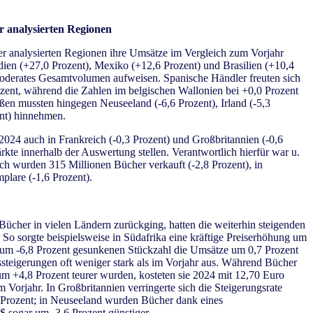
er analysierten Regionen
ller analysierten Regionen ihre Umsätze im Vergleich zum Vorjahr
Indien (+27,0 Prozent), Mexiko (+12,6 Prozent) und Brasilien (+10,4
 moderates Gesamtvolumen aufweisen. Spanische Händler freuten sich
ozent, während die Zahlen im belgischen Wallonien bei +0,0 Prozent
ßen mussten hingegen Neuseeland (-6,6 Prozent), Irland (-5,3
ent) hinnehmen.
 2024 auch in Frankreich (-0,3 Prozent) und Großbritannien (-0,6
rkte innerhalb der Auswertung stellen. Verantwortlich hierfür war u.
ich wurden 315 Millionen Bücher verkauft (-2,8 Prozent), in
plare (-1,6 Prozent).
ücher in vielen Ländern zurückging, hatten die weiterhin steigenden
 So sorgte beispielsweise in Südafrika eine kräftige Preiserhöhung um
er um -6,8 Prozent gesunkenen Stückzahl die Umsätze um 0,7 Prozent
issteigerungen oft weniger stark als im Vorjahr aus. Während Bücher
um +4,8 Prozent teurer wurden, kosteten sie 2024 mit 12,70 Euro
 Vorjahr. In Großbritannien verringerte sich die Steigerungsrate
1 Prozent; in Neuseeland wurden Bücher dank eines
 sogar um -3,6 Prozent günstiger.