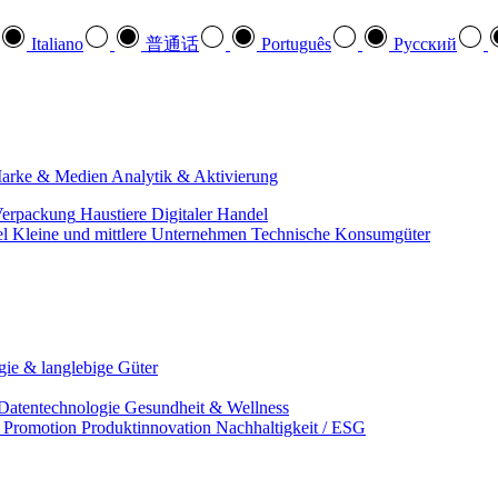
Italiano
普通话
Português
Pусский
arke & Medien
Analytik & Aktivierung
erpackung
Haustiere
Digitaler Handel
el
Kleine und mittlere Unternehmen
Technische Konsumgüter
ie & langlebige Güter
Datentechnologie
Gesundheit & Wellness
& Promotion
Produktinnovation
Nachhaltigkeit / ESG