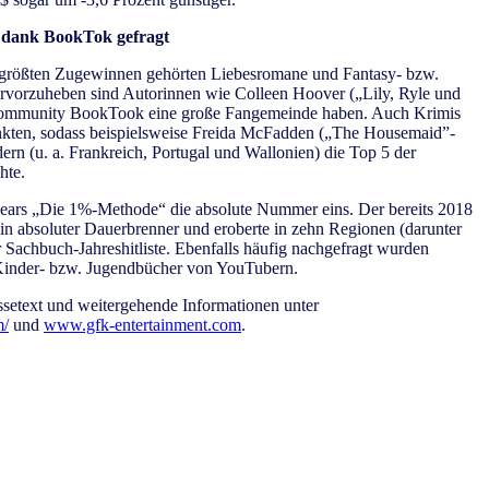
 dank BookTok gefragt
n größten Zugewinnen gehörten Liebesromane und Fantasy- bzw.
hervorzuheben sind Autorinnen wie Colleen Hoover („Lily, Ryle und
-Community BookTook eine große Fangemeinde haben. Auch Krimis
punkten, sodass beispielsweise Freida McFadden („The Housemaid”-
ern (u. a. Frankreich, Portugal und Wallonien) die Top 5 der
hte.
ears „Die 1%-Methode“ die absolute Nummer eins. Der bereits 2018
 ein absoluter Dauerbrenner und eroberte in zehn Regionen (darunter
Sachbuch-Jahreshitliste. Ebenfalls häufig nachgefragt wurden
d Kinder- bzw. Jugendbücher von YouTubern.
ssetext und weitergehende Informationen unter
m/
und
www.gfk-entertainment.com
.