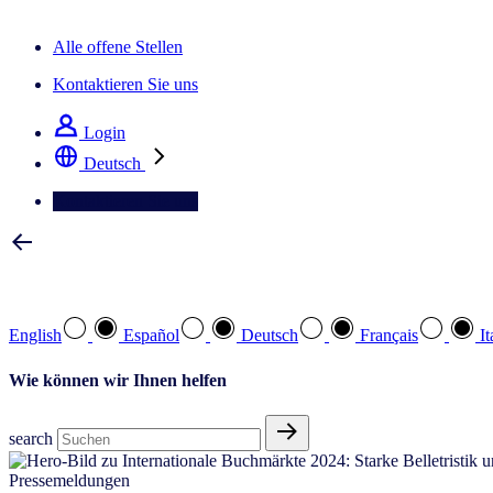
Der IQ Brief Newsletter: Jetzt anmelden
Alle offene Stellen
Kontaktieren Sie uns
Login
Deutsch
Kontaktieren Sie uns
Wählen Sie Ihre bevorzugte Sprache
English
Español
Deutsch
Français
It
Wie können wir Ihnen helfen
search
Pressemeldungen