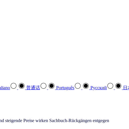
aliano
普通话
Português
Pусский
日