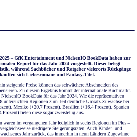
 2025
–
GfK Entertainment und NielsenIQ BookData haben zur
onalen Report für das Jahr 2024 vorgestellt. Dieser belegt
tristik, während Sachbücher und Ratgeber vielerorts Rückgänge
rkauften sich Liebesromane und Fantasy-Titel.
hin steigende Preise können das schwächere Abschneiden des
ensieren. Zu diesem Ergebnis kommt der internationale Buchmarkt-
NielsenIQ BookData für das Jahr 2024. Wie die repräsentativen
18 untersuchten Regionen zum Teil deutliche Umsatz-Zuwächse bei
Prozent), Mexiko (+20,7 Prozent), Brasilien (+16,4 Prozent), Spanien
 Prozent) fielen diese sogar zweistellig aus.
 waren im vergangenen Jahr lediglich in sechs Regionen im Plus –
t vergleichsweise niedrigere Steigerungsraten. Auch Kinder- und
chwachsenes Jahr zurück, das immerhin in neun Ländern Zugewinne