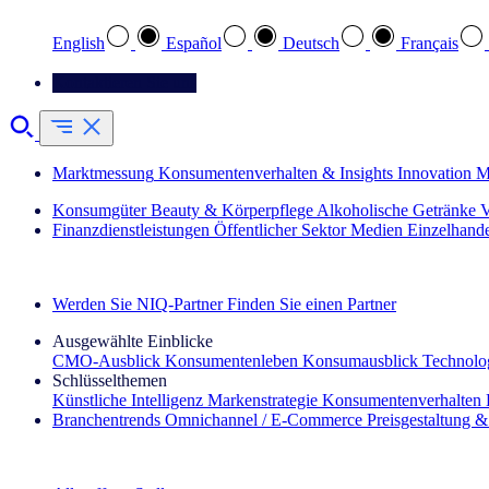
English
Español
Deutsch
Français
Kontaktieren Sie uns
Marktmessung
Konsumentenverhalten & Insights
Innovation
M
Konsumgüter
Beauty & Körperpflege
Alkoholische Getränke
V
Finanzdienstleistungen
Öffentlicher Sektor
Medien
Einzelhand
Entdecken Sie unsere Erfolgsgeschichten (EN)
Werden Sie NIQ-Partner
Finden Sie einen Partner
Ausgewählte Einblicke
CMO‑Ausblick
Konsumentenleben
Konsumausblick
Technolog
Schlüsselthemen
Künstliche Intelligenz
Markenstrategie
Konsumentenverhalten
Branchentrends
Omnichannel / E‑Commerce
Preisgestaltung 
Der IQ Brief Newsletter: Jetzt anmelden