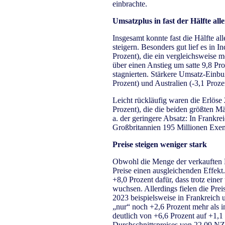
einbrachte.
Umsatzplus in fast der Hälfte all
Insgesamt konnte fast die Hälfte a
steigern. Besonders gut lief es in 
Prozent), die ein vergleichsweise
über einen Anstieg um satte 9,8 Pr
stagnierten. Stärkere Umsatz-Einbu
Prozent) und Australien (-3,1 Proz
Leicht rückläufig waren die Erlöse
Prozent), die die beiden größten Mä
a. der geringere Absatz: In Frankre
Großbritannien 195 Millionen Exem
Preise steigen weniger stark
Obwohl die Menge der verkauften B
Preise einen ausgleichenden Effekt.
+8,0 Prozent dafür, dass trotz ein
wuchsen. Allerdings fielen die Pre
2023 beispielsweise in Frankreich 
„nur“ noch +2,6 Prozent mehr als im
deutlich von +6,6 Prozent auf +1,
Durchschnittspreises von 22,09 NZ$