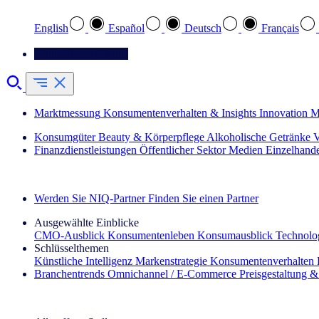
English
Español
Deutsch
Français
Kontaktieren Sie uns
Marktmessung
Konsumentenverhalten & Insights
Innovation
M
Konsumgüter
Beauty & Körperpflege
Alkoholische Getränke
V
Finanzdienstleistungen
Öffentlicher Sektor
Medien
Einzelhand
Entdecken Sie unsere Erfolgsgeschichten (EN)
Werden Sie NIQ-Partner
Finden Sie einen Partner
Ausgewählte Einblicke
CMO‑Ausblick
Konsumentenleben
Konsumausblick
Technolog
Schlüsselthemen
Künstliche Intelligenz
Markenstrategie
Konsumentenverhalten
Branchentrends
Omnichannel / E‑Commerce
Preisgestaltung 
Der IQ Brief Newsletter: Jetzt anmelden