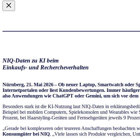
NIQ-Daten zu KI beim
Einkaufs- und Rechercheverhalten
Nürnberg, 21. Mai 2026 – Ob neuer Laptop, Smartwatch oder Spie
Internetportalen oder liest Kundenbewertungen. Immer häufiger
also Anwendungen wie ChatGPT oder Gemini, um sich vor dem K
Besonders stark ist die KI-Nutzung laut NIQ-Daten in erklärungsbedü
Beispiel bei mobilen Computern, Spielekonsolen und Wearables wie Sm
Prozent, bei Haarstyling-Geräten und Fernsehgeräten jeweils 9 Proze
„Gerade bei komplexeren oder teureren Anschaffungen beobachten wi
Konsumgüter bei NIQ
. „Viele lassen sich Produkte vergleichen, U