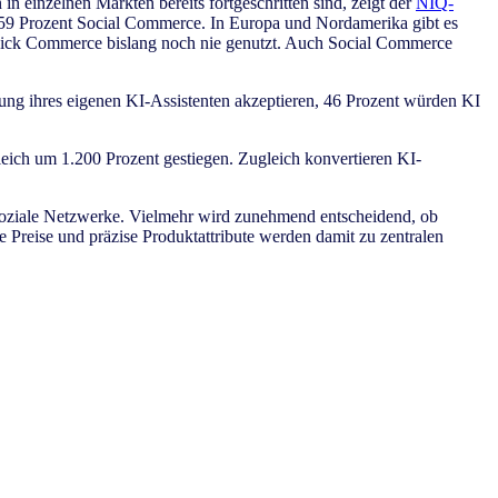
 einzelnen Märkten bereits fortgeschritten sind, zeigt der
NIQ-
9 Prozent Social Commerce. In Europa und Nordamerika gibt es
uick Commerce bislang noch nie genutzt. Auch Social Commerce
ung ihres eigenen KI-Assistenten akzeptieren, 46 Prozent würden KI
gleich um 1.200 Prozent gestiegen. Zugleich konvertieren KI-
r soziale Netzwerke. Vielmehr wird zunehmend entscheidend, ob
 Preise und präzise Produktattribute werden damit zu zentralen