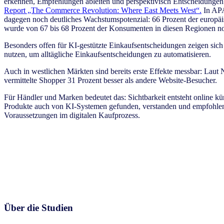
erkennen, Empfehlungen ableiten und perspektivisch Entscheidungen f
Report „The Commerce Revolution: Where East Meets West“.
In APA
dagegen noch deutliches Wachstumspotenzial: 66 Prozent der europ
wurde von 67 bis 68 Prozent der Konsumenten in diesen Regionen no
Besonders offen für KI-gestützte Einkaufsentscheidungen zeigen sic
nutzen, um alltägliche Einkaufsentscheidungen zu automatisieren.
Auch in westlichen Märkten sind bereits erste Effekte messbar: Laut 
vermittelte Shopper 31 Prozent besser als andere Website-Besucher.
Für Händler und Marken bedeutet das: Sichtbarkeit entsteht online k
Produkte auch von KI-Systemen gefunden, verstanden und empfohlen we
Voraussetzungen im digitalen Kaufprozess.
Über
die Studien