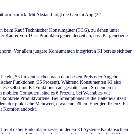
attform zurück. Mit Abstand folgt die Gemini App (22
eiben beim Kauf Technischer Konsumgüter (TCG), zu denen unter
der Käufer von TCG-Produkten geben derzeit an, dass KI-generierte
 enorm. Vor allem jüngere Konsumenten integrieren KI bereits sichtbar
che ein, 53 Prozent suchen nach dem besten Preis oder Angebot.
hnischer Funktionen (35 Prozent). Während Konsumenten KI also
ese selbst mit KI-Funktionen ausgestattet sind. So nennen in
en mobilen Computern sind es 6 Prozent, bei Wearables wie
konkrete Produktvorteile. Bei Smartphones ist die Batterielaufzeit
llem der praktische Mehrwert, etwa eine höhere Energieeffizienz. KI
ehr Komfort andockt.
schreibt dabei Einkaufsprozesse, in denen KI-Systeme Kaufabsichten