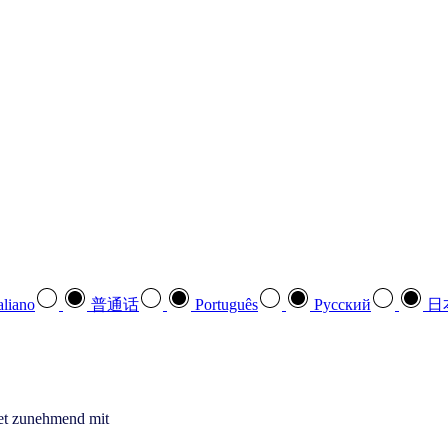
aliano
普通话
Português
Pусский
日