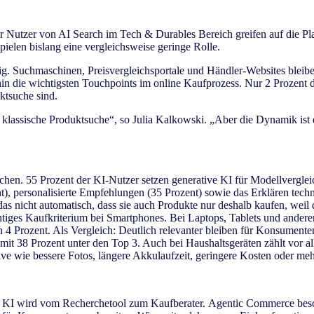
r Nutzer von AI Search im Tech & Durables Bereich greifen auf die Pl
ielen bislang eine vergleichsweise geringe Rolle.
ndig. Suchmaschinen, Preisvergleichsportale und Händler-Websites bl
hin die wichtigsten Touchpoints im online Kaufprozess. Nur 2 Prozent 
ktsuche sind.
für klassische Produktsuche“, so Julia Kalkowski. „Aber die Dynamik ist
chen. 55 Prozent der KI-Nutzer setzen generative KI für Modellverglei
), personalisierte Empfehlungen (35 Prozent) sowie das Erklären tec
 nicht automatisch, dass sie auch Produkte nur deshalb kaufen, weil di
htiges Kaufkriterium bei Smartphones. Bei Laptops, Tablets und ander
4 Prozent. Als Vergleich: Deutlich relevanter bleiben für Konsumenten 
t mit 38 Prozent unter den Top 3. Auch bei Haushaltsgeräten zählt vor a
ive wie bessere Fotos, längere Akkulaufzeit, geringere Kosten oder m
s ab: KI wird vom Recherchetool zum Kaufberater. Agentic Commerce be