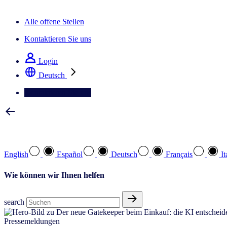
Der IQ Brief Newsletter: Jetzt anmelden
Alle offene Stellen
Kontaktieren Sie uns
Login
Deutsch
Kontaktieren Sie uns
Wählen Sie Ihre bevorzugte Sprache
English
Español
Deutsch
Français
It
Wie können wir Ihnen helfen
search
Pressemeldungen