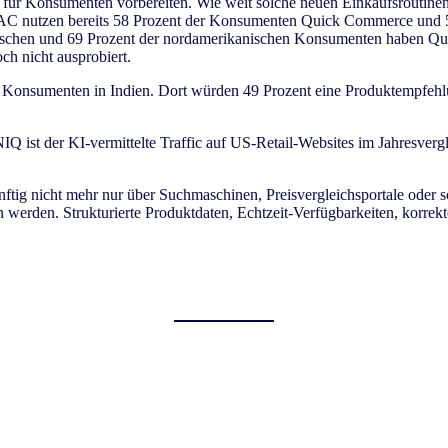
ür Konsumenten vorbereiten. Wie weit solche neuen Einkaufsroutinen in
C nutzen bereits 58 Prozent der Konsumenten Quick Commerce und 5
äischen und 69 Prozent der nordamerikanischen Konsumenten haben Q
ch nicht ausprobiert.
h Konsumenten in Indien. Dort würden 49 Prozent eine Produktempfehl
NIQ ist der KI-vermittelte Traffic auf US-Retail-Websites im Jahresver
ünftig nicht mehr nur über Suchmaschinen, Preisvergleichsportale ode
rden. Strukturierte Produktdaten, Echtzeit-Verfügbarkeiten, korrekte