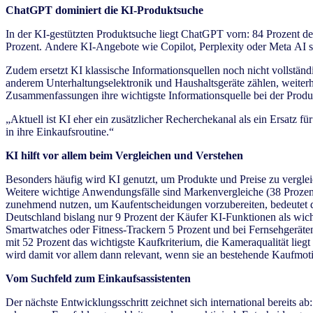
ChatGPT dominiert die KI-Produktsuche
In der KI-gestützten Produktsuche liegt ChatGPT vorn: 84 Prozent de
Prozent. Andere KI-Angebote wie Copilot, Perplexity oder Meta AI sp
Zudem ersetzt KI klassische Informationsquellen noch nicht vollstä
anderem Unterhaltungselektronik und Haushaltsgeräte zählen, weiter
Zusammenfassungen ihre wichtigste Informationsquelle bei der Produ
„Aktuell ist KI eher ein zusätzlicher Recherchekanal als ein Ersatz 
in ihre Einkaufsroutine.“
KI hilft vor allem beim Vergleichen und Verstehen
Besonders häufig wird KI genutzt, um Produkte und Preise zu verglei
Weitere wichtige Anwendungsfälle sind Markenvergleiche (38 Prozent
zunehmend nutzen, um Kaufentscheidungen vorzubereiten, bedeutet das
Deutschland bislang nur 9 Prozent der Käufer KI-Funktionen als wic
Smartwatches oder Fitness-Trackern 5 Prozent und bei Fernsehgeräten 
mit 52 Prozent das wichtigste Kaufkriterium, die Kameraqualität lieg
wird damit vor allem dann relevant, wenn sie an bestehende Kaufmot
Vom Suchfeld zum Einkaufsassistenten
Der nächste Entwicklungsschritt zeichnet sich international bereit