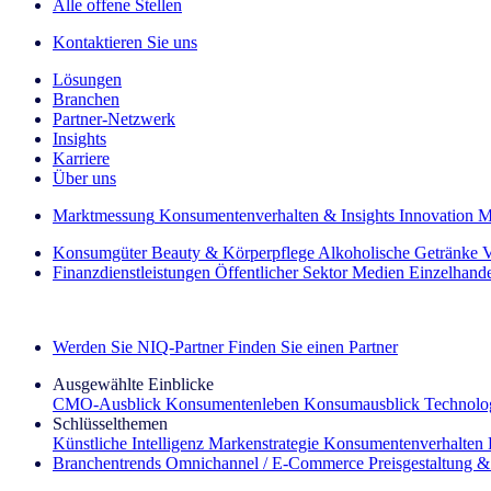
Alle offene Stellen
Kontaktieren Sie uns
Lösungen
Branchen
Partner-Netzwerk
Insights
Karriere
Über uns
Marktmessung
Konsumentenverhalten & Insights
Innovation
M
Konsumgüter
Beauty & Körperpflege
Alkoholische Getränke
V
Finanzdienstleistungen
Öffentlicher Sektor
Medien
Einzelhand
Entdecken Sie unsere Erfolgsgeschichten (EN)
Werden Sie NIQ-Partner
Finden Sie einen Partner
Ausgewählte Einblicke
CMO‑Ausblick
Konsumentenleben
Konsumausblick
Technolog
Schlüsselthemen
Künstliche Intelligenz
Markenstrategie
Konsumentenverhalten
Branchentrends
Omnichannel / E‑Commerce
Preisgestaltung 