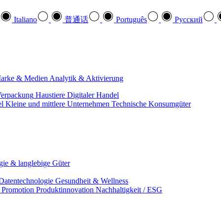
Italiano
普通话
Português
Pусский
arke & Medien
Analytik & Aktivierung
erpackung
Haustiere
Digitaler Handel
el
Kleine und mittlere Unternehmen
Technische Konsumgüter
ie & langlebige Güter
Datentechnologie
Gesundheit & Wellness
& Promotion
Produktinnovation
Nachhaltigkeit / ESG