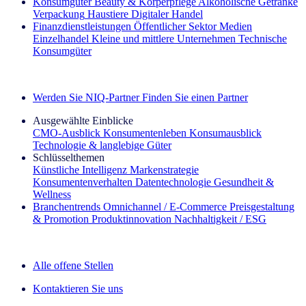
Konsumgüter
Beauty & Körperpflege
Alkoholische Getränke
Verpackung
Haustiere
Digitaler Handel
Finanzdienstleistungen
Öffentlicher Sektor
Medien
Einzelhandel
Kleine und mittlere Unternehmen
Technische
Konsumgüter
Entdecken Sie unsere Erfolgsgeschichten (EN)
Werden Sie NIQ-Partner
Finden Sie einen Partner
Ausgewählte Einblicke
CMO‑Ausblick
Konsumentenleben
Konsumausblick
Technologie & langlebige Güter
Schlüsselthemen
Künstliche Intelligenz
Markenstrategie
Konsumentenverhalten
Datentechnologie
Gesundheit &
Wellness
Branchentrends
Omnichannel / E‑Commerce
Preisgestaltung
& Promotion
Produktinnovation
Nachhaltigkeit / ESG
Der IQ Brief Newsletter: Jetzt anmelden
Alle offene Stellen
Kontaktieren Sie uns