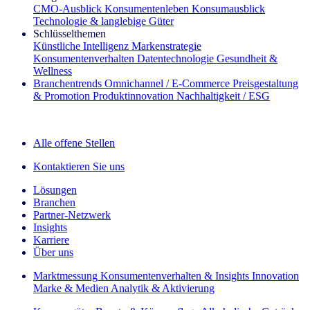
CMO‑Ausblick
Konsumentenleben
Konsumausblick
Technologie & langlebige Güter
Schlüsselthemen
Künstliche Intelligenz
Markenstrategie
Konsumentenverhalten
Datentechnologie
Gesundheit &
Wellness
Branchentrends
Omnichannel / E‑Commerce
Preisgestaltung
& Promotion
Produktinnovation
Nachhaltigkeit / ESG
Der IQ Brief Newsletter: Jetzt anmelden
Alle offene Stellen
Kontaktieren Sie uns
Lösungen
Branchen
Partner-Netzwerk
Insights
Karriere
Über uns
Marktmessung
Konsumentenverhalten & Insights
Innovation
Marke & Medien
Analytik & Aktivierung