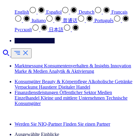
English
Español
Deutsch
Français
Italiano
普通话
Português
Pусский
日本語
Kontaktieren Sie uns
Marktmessung
Konsumentenverhalten & Insights
Innovation
Marke & Medien
Analytik & Aktivierung
Konsumgüter
Beauty & Körperpflege
Alkoholische Getränke
Verpackung
Haustiere
Digitaler Handel
Finanzdienstleistungen
Öffentlicher Sektor
Medien
Einzelhandel
Kleine und mittlere Unternehmen
Technische
Konsumgüter
Entdecken Sie unsere Erfolgsgeschichten (EN)
Werden Sie NIQ-Partner
Finden Sie einen Partner
Ausgewählte Einblicke