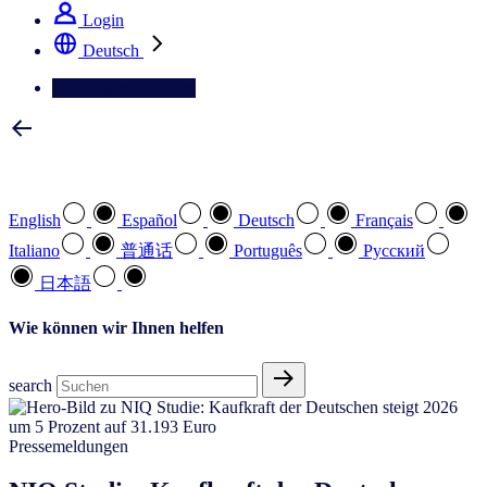
Login
Deutsch
Kontaktieren Sie uns
Wählen Sie Ihre bevorzugte Sprache
English
Español
Deutsch
Français
Italiano
普通话
Português
Pусский
日本語
Wie können wir Ihnen helfen
search
Pressemeldungen