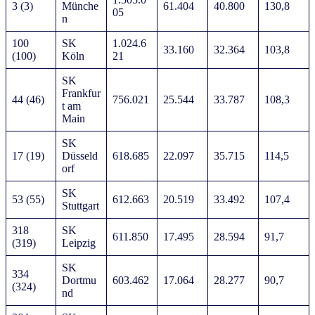
3 (3)
Münche
61.404
40.800
130,8
05
n
100
SK
1.024.6
33.160
32.364
103,8
(100)
Köln
21
SK
Frankfur
44 (46)
756.021
25.544
33.787
108,3
t am
Main
SK
17 (19)
Düsseld
618.685
22.097
35.715
114,5
orf
SK
53 (55)
612.663
20.519
33.492
107,4
Stuttgart
318
SK
611.850
17.495
28.594
91,7
(319)
Leipzig
SK
334
Dortmu
603.462
17.064
28.277
90,7
(324)
nd