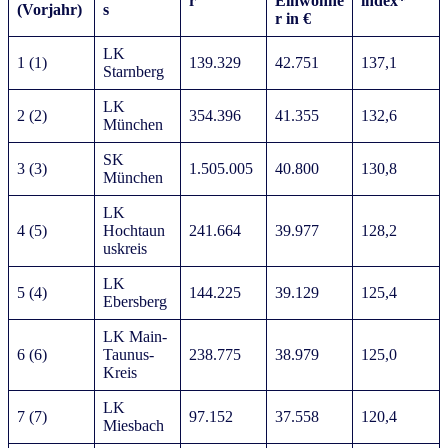
r
Einwohne
index*
(Vorjahr)
s
r in €
LK
1 (1)
139.329
42.751
137,1
Starnberg
LK
2 (2)
354.396
41.355
132,6
München
SK
3 (3)
1.505.005
40.800
130,8
München
LK
4 (5)
Hochtaun
241.664
39.977
128,2
uskreis
LK
5 (4)
144.225
39.129
125,4
Ebersberg
LK Main-
6 (6)
Taunus-
238.775
38.979
125,0
Kreis
LK
7 (7)
97.152
37.558
120,4
Miesbach