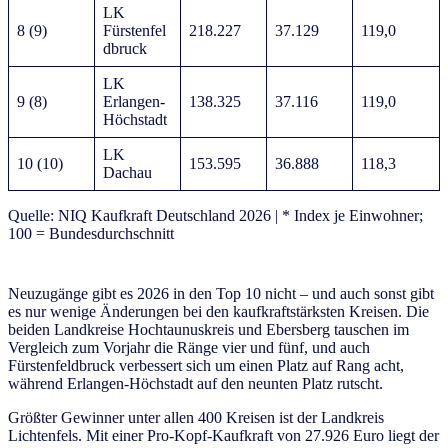
LK
8 (9)
Fürstenfel
218.227
37.129
119,0
dbruck
LK
9 (8)
Erlangen-
138.325
37.116
119,0
Höchstadt
LK
10 (10)
153.595
36.888
118,3
Dachau
Quelle: NIQ Kaufkraft Deutschland 2026 | * Index je Einwohner;
100 = Bundesdurchschnitt
Neuzugänge gibt es 2026 in den Top 10 nicht – und auch sonst gibt
es nur wenige Änderungen bei den kaufkraftstärksten Kreisen. Die
beiden Landkreise Hochtaunuskreis und Ebersberg tauschen im
Vergleich zum Vorjahr die Ränge vier und fünf, und auch
Fürstenfeldbruck verbessert sich um einen Platz auf Rang acht,
während Erlangen-Höchstadt auf den neunten Platz rutscht.
Größter Gewinner unter allen 400 Kreisen ist der Landkreis
Lichtenfels. Mit einer Pro-Kopf-Kaufkraft von 27.926 Euro liegt der