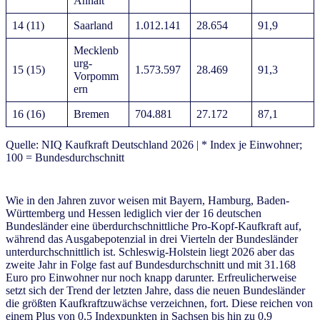
Anhalt
14 (11)
Saarland
1.012.141
28.654
91,9
Mecklenb
urg-
15 (15)
1.573.597
28.469
91,3
Vorpomm
ern
16 (16)
Bremen
704.881
27.172
87,1
Quelle: NIQ Kaufkraft Deutschland 2026 | * Index je Einwohner;
100 = Bundesdurchschnitt
Wie in den Jahren zuvor weisen mit Bayern, Hamburg, Baden-
Württemberg und Hessen lediglich vier der 16 deutschen
Bundesländer eine überdurchschnittliche Pro-Kopf-Kaufkraft auf,
während das Ausgabepotenzial in drei Vierteln der Bundesländer
unterdurchschnittlich ist. Schleswig-Holstein liegt 2026 aber das
zweite Jahr in Folge fast auf Bundesdurchschnitt und mit 31.168
Euro pro Einwohner nur noch knapp darunter. Erfreulicherweise
setzt sich der Trend der letzten Jahre, dass die neuen Bundesländer
die größten Kaufkraftzuwächse verzeichnen, fort. Diese reichen von
einem Plus von 0,5 Indexpunkten in Sachsen bis hin zu 0,9