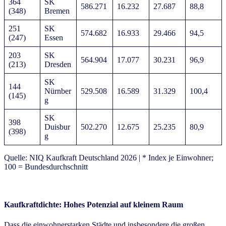
364
SK
586.271
16.232
27.687
88,8
(348)
Bremen
251
SK
574.682
16.933
29.466
94,5
(247)
Essen
203
SK
564.904
17.077
30.231
96,9
(213)
Dresden
SK
144
Nürnber
529.508
16.589
31.329
100,4
(145)
g
SK
398
Duisbur
502.270
12.675
25.235
80,9
(398)
g
Quelle: NIQ Kaufkraft Deutschland 2026 | * Index je Einwohner;
100 = Bundesdurchschnitt
Kaufkraftdichte: Hohes Potenzial auf kleinem Raum
Dass die einwohnerstarken Städte und insbesondere die großen