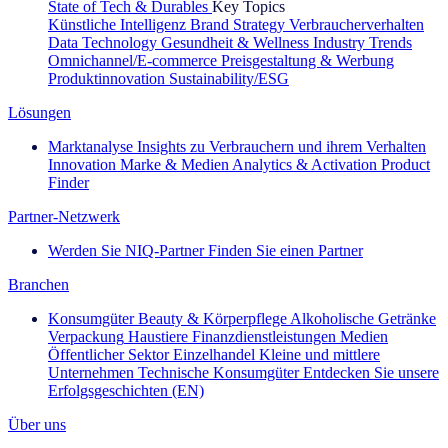
State of Tech & Durables
Key Topics
Künstliche Intelligenz
Brand Strategy
Verbraucherverhalten
Data Technology
Gesundheit & Wellness
Industry Trends
Omnichannel/E-commerce
Preisgestaltung & Werbung
Produktinnovation
Sustainability/ESG
Lösungen
Marktanalyse
Insights zu Verbrauchern und ihrem Verhalten
Innovation
Marke & Medien
Analytics & Activation
Product
Finder
Partner-Netzwerk
Werden Sie NIQ-Partner
Finden Sie einen Partner
Branchen
Konsumgüter
Beauty & Körperpflege
Alkoholische Getränke
Verpackung
Haustiere
Finanzdienstleistungen
Medien
Öffentlicher Sektor
Einzelhandel
Kleine und mittlere
Unternehmen
Technische Konsumgüter
Entdecken Sie unsere
Erfolgsgeschichten (EN)
Über uns