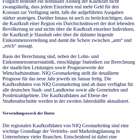
Folglich bedeutet ein nominaler Anstieg der Kaufkraft nicht
zwangsläufig, dass jedem Einzelnen real mehr Geld für den
Konsum zur Verfügung steht, falls die aufgeführten Ausgaben
stärker ansteigen. Darüber hinaus ist auch zu berücksichtigen, dass
die Kaufkraft einer Region ein Durchschnittswert der dort lebenden
Bevölkerung ist und nichts über die Kaufkraft einzelner Individuen,
die Kaufkraft je Haushalt oder über die dahinter liegende
Einkommensverteilung und damit die Schere zwischen „arm“ und
„reich“ aussagt.
Basis der Berechnung sind, neben der Lohn- und
Einkommenssteuerstatistik, einschlägige Statistiken zur Berechnung
der staatlichen Leistungen sowie Prognosewerte der
Wirtschaftsinstitute. NIQ Geomarketing stellt die detaillierte
Prognose für das neue Jahr jeweils im Januar fertig. Die
Kaufkraftdaten von NIQ Geomarketing sind ab dann verfügbar für
alle deutschen Stadt- und Landkreise sowie alle Gemeinden und
Postleitzahlgebiete. Die Kaufkraftdaten auf Ebene der
Straßenabschnitte werden in der zweiten Jahreshälfte aktualisiert.
Verwendungszweck der Daten
Die regionalen Kaufkraftdaten von NIQ Geomarketing sind eine
wichtige Grundlage der Vertriebs- und Marketingplanung in
Unternehmen vieler Branchen. Entscheidend ist dabei eine