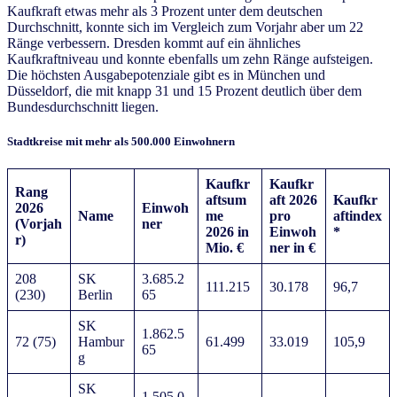
Kaufkraft etwas mehr als 3 Prozent unter dem deutschen
Durchschnitt, konnte sich im Vergleich zum Vorjahr aber um 22
Ränge verbessern. Dresden kommt auf ein ähnliches
Kaufkraftniveau und konnte ebenfalls um zehn Ränge aufsteigen.
Die höchsten Ausgabepotenziale gibt es in München und
Düsseldorf, die mit knapp 31 und 15 Prozent deutlich über dem
Bundesdurchschnitt liegen.
Stadtkreise mit mehr als 500.000 Einwohnern
Kaufkr
Kaufkr
Rang
aftsum
aft 2026
Kaufkr
2026
Einwoh
Name
me
pro
aftindex
(Vorjah
ner
2026 in
Einwoh
*
r)
Mio. €
ner in €
208
SK
3.685.2
111.215
30.178
96,7
(230)
Berlin
65
SK
1.862.5
72 (75)
Hambur
61.499
33.019
105,9
65
g
SK
1.505.0