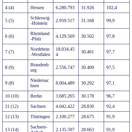
4 (4)
Hessen
6.280.793
31.926
102,4
Schleswig
5 (5)
2.959.517
31.168
99,9
-Holstein
Rheinland
6 (6)
4.129.569
30.502
97,8
-Pfalz
Nordrhein
18.034.45
7 (7)
30.461
97,7
-Westfalen
4
Brandenb
8 (9)
2.556.747
30.409
97,5
urg
Niedersac
9 (8)
8.004.489
30.292
97,1
hsen
10 (10)
Berlin
3.685.265
30.178
96,7
11 (12)
Sachsen
4.042.422
28.830
92,4
12 (13)
Thüringen
2.100.277
28.675
91,9
Sachsen-
13 (14)
2.135.597
28.663
91,9