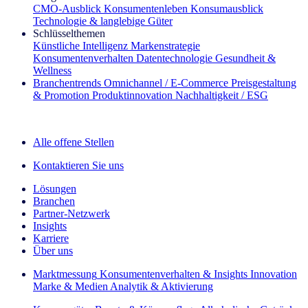
CMO‑Ausblick
Konsumentenleben
Konsumausblick
Technologie & langlebige Güter
Schlüsselthemen
Künstliche Intelligenz
Markenstrategie
Konsumentenverhalten
Datentechnologie
Gesundheit &
Wellness
Branchentrends
Omnichannel / E‑Commerce
Preisgestaltung
& Promotion
Produktinnovation
Nachhaltigkeit / ESG
Der IQ Brief Newsletter: Jetzt anmelden
Alle offene Stellen
Kontaktieren Sie uns
Lösungen
Branchen
Partner-Netzwerk
Insights
Karriere
Über uns
Marktmessung
Konsumentenverhalten & Insights
Innovation
Marke & Medien
Analytik & Aktivierung