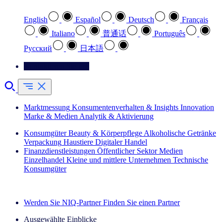
English
Español
Deutsch
Français
Italiano
普通话
Português
Pусский
日本語
Kontaktieren Sie uns
Marktmessung
Konsumentenverhalten & Insights
Innovation
Marke & Medien
Analytik & Aktivierung
Konsumgüter
Beauty & Körperpflege
Alkoholische Getränke
Verpackung
Haustiere
Digitaler Handel
Finanzdienstleistungen
Öffentlicher Sektor
Medien
Einzelhandel
Kleine und mittlere Unternehmen
Technische
Konsumgüter
Entdecken Sie unsere Erfolgsgeschichten (EN)
Werden Sie NIQ-Partner
Finden Sie einen Partner
Ausgewählte Einblicke