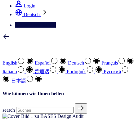
Login
Deutsch
Kontaktieren Sie uns
Wählen Sie Ihre bevorzugte Sprache
English
Español
Deutsch
Français
Italiano
普通话
Português
Pусский
日本語
Wie können wir Ihnen helfen
search
Setzen Sie auf Produktinnovationen