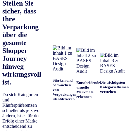
Stellen Sie
sicher, dass
Ihre
Verpackung
über die
gesamte
Shopper
Journey
hinweg
wirkungsvoll
Stärken und
ist.
Die wichtigsten
Entscheidende
Schwächen
Kategoriethemen
visuelle
von
verstehen
Merkmale
Da sich Kategorien
Verpackungen
erkennen
identifizieren
und
Käuferpräferenzen
schneller als je zuvor
ändern, ist es für den
Erfolg einer Marke
entscheidend zu