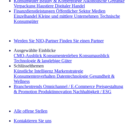
Konsumgüter
Beauty & Körperpflege
Alkoholische Getränke
Verpackung
Haustiere
Digitaler Handel
Finanzdienstleistungen
Öffentlicher Sektor
Medien
Einzelhandel
Kleine und mittlere Unternehmen
Technische
Konsumgüter
Entdecken Sie unsere Erfolgsgeschichten (EN)
Werden Sie NIQ-Partner
Finden Sie einen Partner
Ausgewählte Einblicke
CMO‑Ausblick
Konsumentenleben
Konsumausblick
Technologie & langlebige Güter
Schlüsselthemen
Künstliche Intelligenz
Markenstrategie
Konsumentenverhalten
Datentechnologie
Gesundheit &
Wellness
Branchentrends
Omnichannel / E‑Commerce
Preisgestaltung
& Promotion
Produktinnovation
Nachhaltigkeit / ESG
Der IQ Brief Newsletter: Jetzt anmelden
Alle offene Stellen
Kontaktieren Sie uns