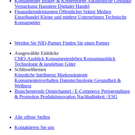
Konsumgüter
Beauty & Körperpflege
Alkoholische Getränke
Verpackung
Haustiere
Digitaler Handel
Finanzdienstleistungen
Öffentlicher Sektor
Medien
Einzelhandel
Kleine und mittlere Unternehmen
Technische
Konsumgüter
Entdecken Sie unsere Erfolgsgeschichten (EN)
Werden Sie NIQ-Partner
Finden Sie einen Partner
Ausgewählte Einblicke
CMO‑Ausblick
Konsumentenleben
Konsumausblick
Technologie & langlebige Güter
Schlüsselthemen
Künstliche Intelligenz
Markenstrategie
Konsumentenverhalten
Datentechnologie
Gesundheit &
Wellness
Branchentrends
Omnichannel / E‑Commerce
Preisgestaltung
& Promotion
Produktinnovation
Nachhaltigkeit / ESG
Der IQ Brief Newsletter: Jetzt anmelden
Alle offene Stellen
Kontaktieren Sie uns