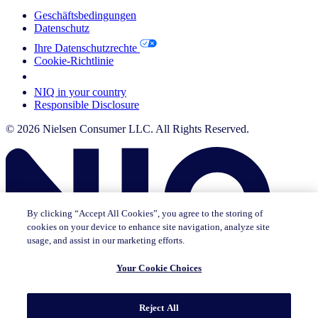
Geschäftsbedingungen
Datenschutz
Ihre Datenschutzrechte
Cookie-Richtlinie
Your Cookie Choices
NIQ in your country
Responsible Disclosure
© 2026 Nielsen Consumer LLC. All Rights Reserved.
By clicking “Accept All Cookies”, you agree to the storing of
cookies on your device to enhance site navigation, analyze site
usage, and assist in our marketing efforts.
Your Cookie Choices
Diese Seite existiert nicht auf [x]. Bleiben Sie auf der Seite, auf der
Reject All
Sie sich gerade befinden, oder gehen Sie auf die [x] Homepage.