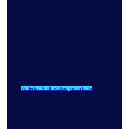
Featured Product
Global Fusion
Mit NielsenIQ Global Fusion können Sie
marktübergreifende Erkenntnisse schneller als
je zuvor integrieren, analysieren und
gemeinsam nutzen.
Entdecken Sie Ihre Lösung noch heute