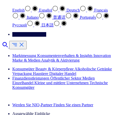
English
Español
Deutsch
Français
Italiano
普通话
Português
Pусский
日本語
Kontaktieren Sie uns
Marktmessung
Konsumentenverhalten & Insights
Innovation
Marke & Medien
Analytik & Aktivierung
Konsumgüter
Beauty & Körperpflege
Alkoholische Getränke
Verpackung
Haustiere
Digitaler Handel
Finanzdienstleistungen
Öffentlicher Sektor
Medien
Einzelhandel
Kleine und mittlere Unternehmen
Technische
Konsumgüter
Entdecken Sie unsere Erfolgsgeschichten (EN)
Werden Sie NIQ-Partner
Finden Sie einen Partner
Ausgewählte Einblicke