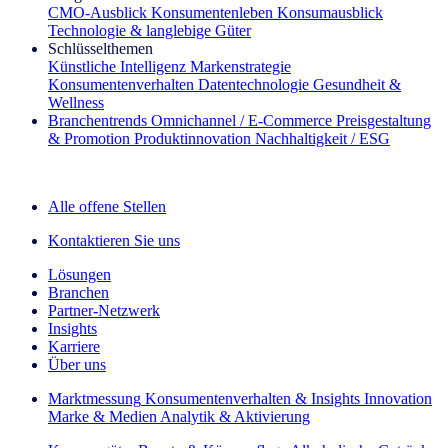
CMO‑Ausblick
Konsumentenleben
Konsumausblick
Technologie & langlebige Güter
Schlüsselthemen
Künstliche Intelligenz
Markenstrategie
Konsumentenverhalten
Datentechnologie
Gesundheit &
Wellness
Branchentrends
Omnichannel / E‑Commerce
Preisgestaltung
& Promotion
Produktinnovation
Nachhaltigkeit / ESG
Der IQ Brief Newsletter: Jetzt anmelden
Alle offene Stellen
Kontaktieren Sie uns
Lösungen
Branchen
Partner-Netzwerk
Insights
Karriere
Über uns
Marktmessung
Konsumentenverhalten & Insights
Innovation
Marke & Medien
Analytik & Aktivierung