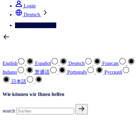
Login
Deutsch
Kontaktieren Sie uns
Wählen Sie Ihre bevorzugte Sprache
English
Español
Deutsch
Français
Italiano
普通话
Português
Pусский
日本語
Wie können wir Ihnen helfen
search