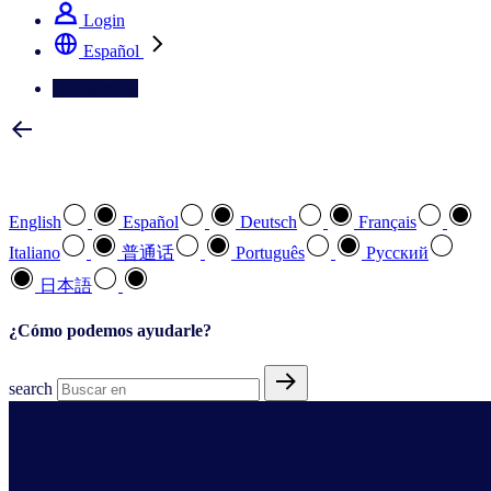
Login
Español
Contáctenos
Seleccione su idioma preferido
English
Español
Deutsch
Français
Italiano
普通话
Português
Pусский
日本語
¿Cómo podemos ayudarle?
search