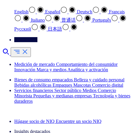
English
Español
Deutsch
Français
Italiano
普通话
Português
Pусский
日本語
Contáctenos
Medición de mercado
Comportamiento del consumidor
Innovación
Marca y medios
Analítica y activación
Bienes de consumo empacados
Belleza y cuidado personal
Bebidas alcohólicas
Empaques
Mascotas
Comercio digital
Servicios financieros
Sector público
Medios
Comercio
Minorista
Pequeñas y medianas empresas
Tecnología y bienes
duraderos
Explore nuestros casos de éxito
Hágase socio de NIQ
Encuentre un socio NIQ
Insights destacados