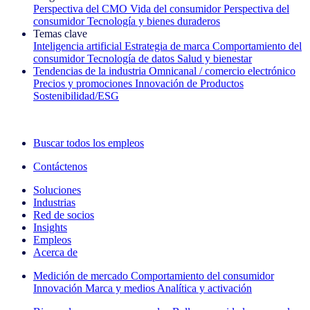
Perspectiva del CMO
Vida del consumidor
Perspectiva del
consumidor
Tecnología y bienes duraderos
Temas clave
Inteligencia artificial
Estrategia de marca
Comportamiento del
consumidor
Tecnología de datos
Salud y bienestar
Tendencias de la industria
Omnicanal / comercio electrónico
Precios y promociones
Innovación de Productos
Sostenibilidad/ESG
La newsletter IQ Brief: Suscríbase ahora
Buscar todos los empleos
Contáctenos
Soluciones
Industrias
Red de socios
Insights
Empleos
Acerca de
Medición de mercado
Comportamiento del consumidor
Innovación
Marca y medios
Analítica y activación