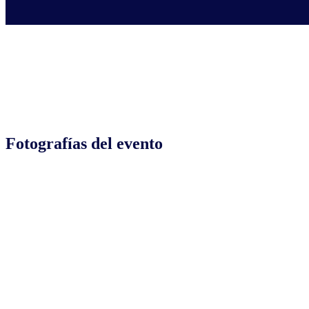
Fotografías del evento
Networking
Pedro
Pedro
Pedro
José
Salvador,
Salvador,
Salvador,
Carrión,
Managing
Managing
Managing
Líder
Director
Director
Director
Nuevos
NielsenIQ
NielsenIQ
NielsenIQ
Negocio
Ecuador
Ecuador
Ecuador
Ecuador
NielsenI
Evento
NielsenIQ
en
USFQ