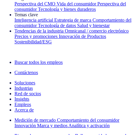
Perspectiva del CMO
Vida del consumidor
Perspectiva del
consumidor
Tecnología y bienes duraderos
Temas clave
Inteligencia artificial
Estrategia de marca
Comportamiento del
consumidor
Tecnología de datos
Salud y bienestar
Tendencias de la industria
Omnicanal / comercio electrónico
Precios y promociones
Innovación de Productos
Sostenibilidad/ESG
La newsletter IQ Brief: Suscríbase ahora
Buscar todos los empleos
Contáctenos
Soluciones
Industrias
Red de socios
Insights
Empleos
Acerca de
Medición de mercado
Comportamiento del consumidor
Innovación
Marca y medios
Analítica y activación