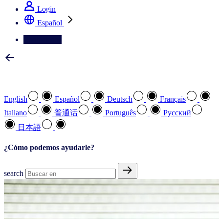
Login
Español
Contáctenos
Seleccione su idioma preferido
English
Español
Deutsch
Français
Italiano
普通话
Português
Pусский
日本語
¿Cómo podemos ayudarle?
search