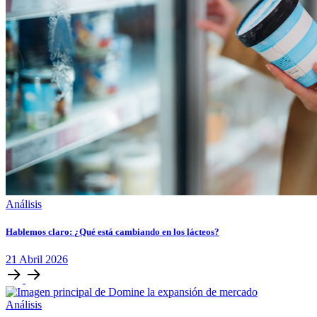
Análisis
Hablemos claro: ¿Qué está cambiando en los lácteos?
21
Abril
2026
Análisis