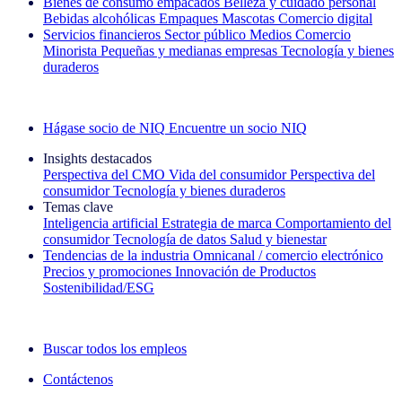
Bienes de consumo empacados
Belleza y cuidado personal
Bebidas alcohólicas
Empaques
Mascotas
Comercio digital
Servicios financieros
Sector público
Medios
Comercio
Minorista
Pequeñas y medianas empresas
Tecnología y bienes
duraderos
Explore nuestros casos de éxito
Hágase socio de NIQ
Encuentre un socio NIQ
Insights destacados
Perspectiva del CMO
Vida del consumidor
Perspectiva del
consumidor
Tecnología y bienes duraderos
Temas clave
Inteligencia artificial
Estrategia de marca
Comportamiento del
consumidor
Tecnología de datos
Salud y bienestar
Tendencias de la industria
Omnicanal / comercio electrónico
Precios y promociones
Innovación de Productos
Sostenibilidad/ESG
La newsletter IQ Brief: Suscríbase ahora
Buscar todos los empleos
Contáctenos