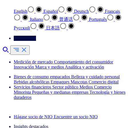
English
Español
Deutsch
Français
Italiano
普通话
Português
Pусский
日本語
Contáctenos
Medición de mercado
Comportamiento del consumidor
Innovación
Marca y medios
Analítica y activación
Bienes de consumo empacados
Belleza y cuidado personal
Bebidas alcohólicas
Empaques
Mascotas
Comercio digital
Servicios financieros
Sector público
Medios
Comercio
Minorista
Pequeñas y medianas empresas
Tecnología y bienes
duraderos
Explore nuestros casos de éxito
Hágase socio de NIQ
Encuentre un socio NIQ
Insights destacados