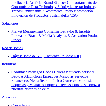
Inteligencia Artificial
Brand Strategy
Comportamiento del
Consumidor
Data Technology
Salud y bienestar
Industry
Trends
Omnichannel/E-commerce
Precio y promoción
Innovación de Productos
Sustainability/ESG
Soluciones
Market Measurement
Consumer Behavior & Insights
Innovation
Brand & Media
Analytics & Activation
Product
Finder
Red de socios
Hágase socio de NIQ
Encuentre un socio NIQ
Industrias
Consumer Packaged Goods
Belleza y cuidado personal
Bebidas Alcohólicas
Empaques
Mascotas
Servicios
Financieros
Media
Sector Público
Comercio Minorista
Pequeñas y Medianas Empresas
Tech & Durables
Conozca
nuestras historias de éxito
Acerca de
Contáctenos